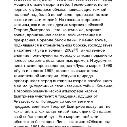
мощной стихией моря и неба. Темно-синие, почти
черные клубящиеся облака, нависающие темной
пеленой над белой пеной волн, прорезают потоки
света и зигзаги молний. Но главная «героиня»
картины, как и многих других морских пейзажей
Георгия Дмитриева – это, конечно же, морская
волна, пронизанная светом, величественная и
прекрасная в ореоле белой пены. Именно волна,
поднявшаяся в стремительном броске, господствует
в картине «Луна и волны». 2002 Таинственное
влияние полнолуния на морскую стихию подмечено
человечеством с незапамятных времен. И художник
пишет такие произведения, как «Луна и море». 1999,
«Луна и волны» 1999, становясь свидетелем
таинственной мистерии. Могучая природа
приоткрывает перед пытливым взором влюбленного
в ее мощь художника свои извечные тайны. Конечно,
в героико-романтической атмосфере картин
Дмитриева чувствуется традиция, идущая от
Айвазовского. Но рядом со своим великим
предшественником Георгий Дмитриев выступает не
как эпигон, а как талантливый наследник. Он нашел
свой собственный путь. Его морские пейзажи
абсолютно безлюдны. Лишь в картине «Облако над
морем», 1998 белеет вдали парусник…