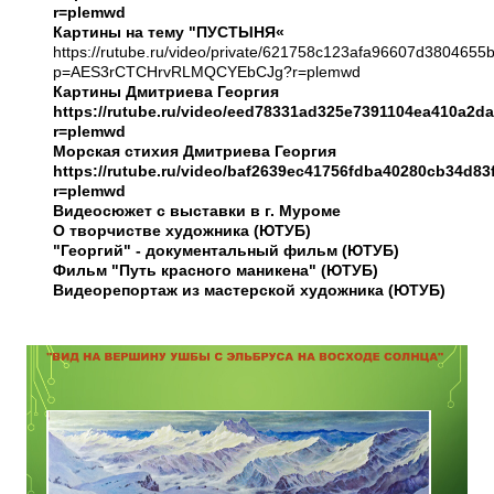
r=plemwd
Картины на тему "ПУСТЫНЯ«
https://rutube.ru/video/private/621758c123afa96607d3804655
p=AES3rCTCHrvRLMQCYEbCJg?r=plemwd
Картины Дмитриева Георгия
https://rutube.ru/video/eed78331ad325e7391104ea410a2d
r=plemwd
Морская стихия Дмитриева Георгия
https://rutube.ru/video/baf2639ec41756fdba40280cb34d83
r=plemwd
Видеосюжет с выставки в г. Муроме
О творчистве художника (ЮТУБ)
"Георгий" - документальный фильм (ЮТУБ)
Фильм "Путь красного маникена" (ЮТУБ)
Видеорепортаж из мастерской художника (ЮТУБ)