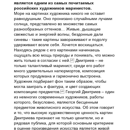
является одним из самых почитаемых
российских художников маринистов.
Море на картинах художника никого не оставит
равнодушным. Оно пронизано случайными лучами
солнца, представлено во множестве самых
разнообразных оттенков… Живые, дышащие
свежестью и энергией волны, бездонные дали
синевы - такие картины завораживают и подолгу
удерживают возле себя. Хочется восхищаться.
Находясь рядом с его картинами начинаешь
ощущать всю мощь природы и понимать, что можно
жить только в согласии с ней. Дмитриев – не
только талантливый маринист, среди его работ
много удивительных натюрмортов, композиция
которых продумана и гармонично выстроена.
Художник подбирает фон таким образом, чтобы
могла заиграть и фактура, и цвет создающих
композицию предметов. Георгий Дмитриев – один
из немногих современных художников, работы
которого, безусловно, являются бесценным
предметом живописного искусства. Об этом говорит
и то, что высокую художественную ценность картин
Дмитриева признают не только ценители, но и
рядовая публика, для которой основным критерием
в оценке произведения искусства является живой