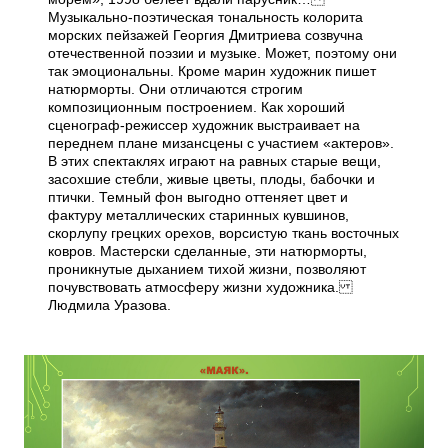
Музыкально-поэтическая тональность колорита
морских пейзажей Георгия Дмитриева созвучна
отечественной поэзии и музыке. Может, поэтому они
так эмоциональны. Кроме марин художник пишет
натюрморты. Они отличаются строгим
композиционным построением. Как хороший
сценограф-режиссер художник выстраивает на
переднем плане мизансцены с участием «актеров».
В этих спектаклях играют на равных старые вещи,
засохшие стебли, живые цветы, плоды, бабочки и
птички. Темный фон выгодно оттеняет цвет и
фактуру металлических старинных кувшинов,
скорлупу грецких орехов, ворсистую ткань восточных
ковров. Мастерски сделанные, эти натюрморты,
проникнутые дыханием тихой жизни, позволяют
почувствовать атмосферу жизни художника.
Людмила Уразова.