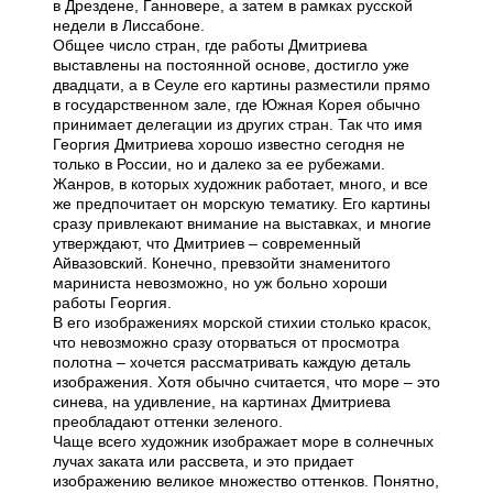
в Дрездене, Ганновере, а затем в рамках русской
недели в Лиссабоне.
Общее число стран, где работы Дмитриева
выставлены на постоянной основе, достигло уже
двадцати, а в Сеуле его картины разместили прямо
в государственном зале, где Южная Корея обычно
принимает делегации из других стран. Так что имя
Георгия Дмитриева хорошо известно сегодня не
только в России, но и далеко за ее рубежами.
Жанров, в которых художник работает, много, и все
же предпочитает он морскую тематику. Его картины
сразу привлекают внимание на выставках, и многие
утверждают, что Дмитриев – современный
Айвазовский. Конечно, превзойти знаменитого
мариниста невозможно, но уж больно хороши
работы Георгия.
В его изображениях морской стихии столько красок,
что невозможно сразу оторваться от просмотра
полотна – хочется рассматривать каждую деталь
изображения. Хотя обычно считается, что море – это
синева, на удивление, на картинах Дмитриева
преобладают оттенки зеленого.
Чаще всего художник изображает море в солнечных
лучах заката или рассвета, и это придает
изображению великое множество оттенков. Понятно,