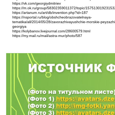
https://vk.com/georgiydmitriev
https://m.ok.ru/group/58302359011372/topic/15751301923153
https://artanum.ru/art/db/invention.php?id=187
https://nsportal.ru/blog/obshcheobrazovatelnaya-
tematika/all/2014/05/28/zavorazhivayushchie-morskie-peyzazhi
georgiya
https://kolybanov.livejournal.com/28600579.html
https://my.mail.ru/mail/astra-mur/photo/587