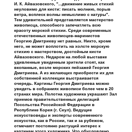
И. К. Айвазовского, "...движение живых стихий
неуловимо для кисти: писать молнию, порыв
ветра, всплеск волны немыслимо с натуры".
Тем удивительней представляется мастерство
живописца, способного запечатлеть всю
красоту морской стихии. Среди современных
отечественных живописцев-маринистов
Георгию Дмитриеву нет равных. Никто, кроме
него, не может воплотить на холсте морскую
стихию с мастерством, достойным кисти
Айвазовского. Недаром на любой выставке
удивленные увиденным зрители стоят, как
вкопанные, возле морских пейзажей Георгия
Дмитриева. А из желающих приобрести их для
собственной коллекции выстраивается
очередь. Картины Георгия Дмитриева можно
увидеть в собраниях живописи более чем в 20
странах мира. Полотна художника украшают Зал
приемов правительственных делегаций
Посольства Российской Федерации в
Республике Корея (г. Сеул). Ведущие
искусствоведы и эксперты современного
искусства, как в России, так и за рубежом,
отмечают постоянно растущий интерес к
картинам этого художника. Что обусловлено