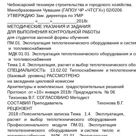
Чебоксарский техникум строительства и городского хозяйства Минобразования Чувашии (ГАПОУ ЧР «ЧТСГХ») 02/02­06 УТВЕРЖДАЮ Зам. директора по УМР ___________ «_____»__________2018г. МЕТОДИЧЕСКИЕ УКАЗАНИЯ И ЗАДАНИЯ ДЛЯ ВЫПОЛНЕНИЯ КОНТРОЛЬНОЙ РАБОТЫ для студентов заочной формы обучения ПМ.01. Эксплуатация теплотехнического оборудования и систем тепло­ и топливоснабжения МДК 01.01. Эксплуатация теплотехнического оборудования и систем тепло­ и топливоснабжения Тема 1.4. Эксплуатация, расчет и выбор теплотехнического оборудования СПЕЦИАЛЬНОСТЬ: 13.02.02 Теплоснабжение и теплотехническое оборудование (базовый уровень) РАССМОТРЕНО на заседании цикловой комиссии Архитектуры и комплексных градостроительных решений Протокол от «10» января 2018г. Председатель № 06 Тихонова В.Г. СОГЛАСОВАНО Методист СОСТАВИЛ Преподаватель Тихонова В.Г. РЕЦЕНЗЕНТ 2018 г.Пояснительная записка Тема 1.4. Эксплуатация, расчет и выбор теплотехнического оборудования Профессионального модуля ПМ.01. Эксплуатация теплотехнического оборудования и систем тепло­ и топливоснабжения МДК 01.01. Эксплуатация теплотехнического оборудования и систем тепло­ и топливоснабжения является частью основной профессиональной образовательной программы в соответствии с ФГОС по специальности 13.02.02 Теплоснабжение и теплотехническое оборудование в части освоения основного вида профессиональной деятельности (ВПД): Эксплуатация теплотехнического оборудования и систем тепло­ и топливоснабжения и соответствующих профессиональных компетенций: ПК 1.1. Осуществлять пуск и останов теплотехнического оборудования и систем тепло­ и топливоснабжения. ПК 1.2. Управлять режимами работы теплотехнического оборудования и систем тепло­ и топливоснабжения ПК 1.3. Осуществлять мероприятия по предупреждению, локализации и ликвидации аварий теплотехнического оборудования и систем тепло­ и топливоснабжения. С целью овладения указанным видом профессиональной деятельности и соответствующими профессиональными компетенциями обучающийся в ходе освоения профессионального модуля должен: иметь практический опыт: безопасной эксплуатации: ­ теплотехнического оборудования и систем тепло­ и топливоснабжения; ­ систем автоматики, оборудования и систем тепло­ и топливоснабжения; ­ приборов для измерения и учета тепловой энергии и энергоресурсов; контроля и управления: ­ топливоснабжения; ­ системами автоматического регулирования процесса производства, транспорта и распределения тепловой энергии; организации процессов: ­ бесперебойного теплоснабжения и контроля над гидравлическим и тепловым режимами тепловых сетей; ­ выполнения работ по повышению энергоэффективности теплотехнического оборудования и систем тепло­ и топливоснабжения; ­ внедрения энергосберегающих технологий в процессы производства передачи и распределения тепловой энергии. чтения, составления и расчёта принципиальных тепловых схем ТЭС, котельных и систем тепло­ и топливоснабжения; оформления технической документации в процессе эксплуатации теплотехнического оборудования и систем тепло­ и топливоснабжения; уметь: выполнять: ­ безопасный пуск, останов и обслуживание во время работы теплотехнического оборудования и систем тепло­ и топливоснабжения; ­ техническое освидетельствование теплотехнического оборудования и систем тепло­ и топливоснабжения; управления, сигнализации и защиты теплотехнического режимами работы теплотехнического оборудования и систем тепло­ итехническую документацию процесса эксплуатации теплотехнического ­ автоматическое и ручное регулирование процесса производства, транспорта и распределения тепловой энергии; ­ тепловой и аэродинамический расчёты котельных установок, гидравлический и механический расчёты газопроводов и тепловых сетей, тепловой расчет тепловых сетей; ­ расчет принципиальных тепловых схем ТЭС и котельных, систем тепло­ и топливоснабжения, выбирать по данным расчётов основное и вспомогательное оборудование. составлять ­ принципиальные тепловые схемы тепловых пунктов, котельных и ТЭС; ­ схемы тепловых сетей и систем топливоснабжения. оформлять оборудования и систем тепло­ и топливоснабжения; знать: устройство, принцип действия и характеристики: ­ основного и вспомогательного теплотехнического оборудования и систем тепло­ и топливоснабжения; ­ гидравлических машин; ­ тепловых двигателей; ­ систем автоматического регулирования, сигнализации и защиты теплотехнического оборудования и систем тепло­ и топливоснабжения; ­ приборов измерения параметров рабочих тел, расхода и учета энергоресурсов и тепловой энергии; правила: ­ устройства и безопасной эксплуатации паровых и водогрейных котлов, трубопроводов пара и горячей воды, сосудов работающих под давлением; ­ технической эксплуатации тепловых энергоустановок; ­ безопасности систем газораспределения и газопотребления; ­ ведения технической документации в процессе эксплуатации теплотехнического оборудования и систем тепло­ и топливоснабжения. методики: ­ теплового и аэродинамического расчёта котельных установок, гидравлического и механического расчета тепловых сетей и газопроводов, теплового расчёта тепловых сетей; ­ разработки и расчёта принципиальных тепловых схем ТЭС и котельных, систем тепло­ и топливоснабжения; ­ выбора по данным расчёта основного и вспомогательного оборудования ТЭС и котельных, систем тепло­ и топливоснабжения; ­ проведения гидравлических испытаний теплотехнического оборудования и систем тепло­ и топливоснабжения; основные положения: ­ федерального закона «Об энергосбережении»; ­ федерального закона «О промышленной безопасности опасных производственных объектов»; ­ нормативных документов (СНиП, ГОСТ, СП), предъявляемые к теплотехническому оборудованию, системам тепло­ и топливоснабжения; основные направления: ­ развития энергосберегающих технологий; ­ повышения энергоэффективности при производстве, транспорте и распределении тепловой энергии;Методические указания по изучению Тема 1.4. Эксплуатация, расчет и выбор теплотехнического оборудования ПМ.01. Эксплуатация теплотехнического оборудования и систем тепло­ и топливоснабжения МДК 01.01. Эксплуатация теплотехнического оборудования и систем тепло­ и топливоснабжения разработаны на основе рабочей программы ПМ.01. Эксплуатация теплотехнического оборудования и систем тепло­ и топливоснабжения в соответствии с основной профессиональной образовательной и теплотехническое программой по специальности оборудование (базовый уровень). Тема 1.4. Эксплуатация, расчет и выбор теплотехнического оборудования включают в себя следующие разделы: Раздел 1. Теплообменные аппараты Раздел 2. Выпарные, дистилляционные ректификационные установки Раздел 3. Сушильные установки Раздел 4. Конденсатное хозяйство предприятий Раздел 5. Использование вторичных энергетических ресурсов Раздел 6. Трансформаторы теплоты Теплоснабжение 13.02.02 Учебным планом предусмотрено выполнение одной контрольной работы. Варианты контрольных работ составлены применительно к действующей рабочей программе ПМ.01. Эксплуатация теплотехнического оборудования и систем тепло­ и топливоснабжения. Выполнение контрольных работ определяет степень усвоения студентами изученного материала и умения применять полученные знания на практике. Обзорные лекции проводятся по сложным для самостоятельного изучения темам программы. Проведение практических занятий предусматривает своей целью закрепление теоретических знаний и приобретение необходимых практических умений по программе ПМ.01. Эксплуатация теплотехнического оборудования и систем тепло­ и топливоснабжения. Изучение ПМ.01. Эксплуатация теплотехнического оборудования и систем тепло­ и топливоснабжения завершается экзаменом. Учебный материал рекомендуется изучать в той последовательности, которая дана в методических указаниях: ­ознакомление с методическими указаниями по темам; ­изучение программного материала по рекомендуемой литературе; ­составление ответов на вопросы самоконтроля, приведенные после каждой темы. Данные указания включают в себя:     Примерный тематический план Литература Методические указания и вопросы для самоконтроля по темам Задания на контрольные работы и методические указания по их выполнению Тема 1.4. Эксплуатация, расчет и выбор теплотехнического оборудования Примерный тематический план Введение. Общие сведения о теплотехническом оборудовании 1. Рекуперативные теплообменные аппараты непрерывного действия2. Рекуперативные теплообменные аппараты периодического действия 3. Расчет рекуперативных теплообменных аппаратов 4. Регенеративные теплообменные аппараты 5. Теплообменные аппараты со смешиванием теплоносителей 6. Теплообменные аппараты специального назначения 1. Выпарные установки 2. Дистилляционные и ректификационные установки 3. Теплообменные аппараты с химическими превращениями Раздел 1. Теплообменные аппараты Раздел 2. Выпарные, дистилляционные ректификационные установки Раздел 3. Сушильные установки вторичных 3. Использование низкотемпературных энергетических ресурсов 1. Процессы сушки и их расчет 2. Основные типы и конструкции сушильных установок 1. Отвод конденсата из теплопотребляющих аппаратов 2 Системы сбора и возврата конденсата 1.