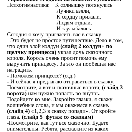
Психогимнастика: К солнышку потянулись
Лучики взяли,
К сердцу прижали,
Людям отдали,
И заулыбались.
Сегодня я хочу пригласить вас в сказку.
- Это будет не простое путешествие. Дело в том,
что один злой колдун
(слайд 2 колдун+ по
щелчку принцесса)
украл дочь сказочного
короля. Король очень просит помочь ему
выручить
принцессу
.
За это он пообещал нас
наградить.
- Поможем принцессе? (о.д.)
- И сейчас я предлагаю отправиться в сказку.
Посмотрите, а вот и сказочные ворота,
(слайд 3
ворота)
нам нужно попасть во внутрь.
Подойдите ко мне. Закройте глазки, я скажу
волшебные слова, и мы окажемся в сказке.
(слайд 4)
«1,2,3 в сказку попади». От кройте
глаза
.
(слайд 5 футаж со сказкам)
-Посмотрите, как тут все сказочно. Будьте
внимательны. Ребята, расскажите из каких