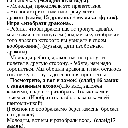
на цыпочках
(мелодия шум воды).
- Молодцы, преодолели это препятствие.
- Но посмотрите, нам навстречу летит
дракон.
(слайд 15 дракона + музыка- футаж)
.
Игра
«изобрази дракона»
.
- Ребята, чтобы дракон нас не тронул, давайте
мы с вами его напугаем (под музыку изобразим
того дракона которого вы увидели в своем
воображении). (музыка, дети изображают
дракона).
- Молодцы ребята, дракон нас не тронул и
полетел в другую сторону. -Ребята, нам надо
торопиться. Мы обошли дракона, и нам осталось
совсем чуть – чуть до спасения
принцессы
.
- Посмотрите, а вот и замок! (слайд 16 замок
с заваленным входом).
Но вход заложен
камнями, надо его разобрать. Только камни
тяжелые. (Изобразить разбор завала камней
пантомимикой)
(Ребенок по воображаемо берет камень, бросает
и отдыхает
)
Молодцы, вот мы и разобрали вход
. (слайд17
замок).