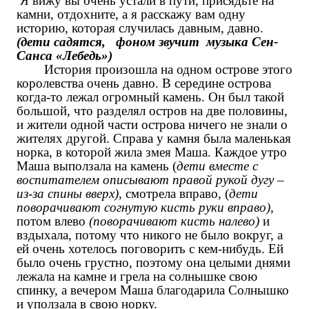
Я вижу вы очень устали в пути, присядьте на
камни, отдохните, а я расскажу вам одну
историю, которая случилась давным, давно.
(дети садятся, фоном звучит музыка Сен-
Санса «Лебедь»)
История произошла на одном острове этого
королевства очень давно. В середине острова
когда-то лежал огромный камень. Он был такой
большой, что разделял остров на две половины,
и жители одной части острова ничего не знали о
жителях другой. Справа у камня была маленькая
норка, в которой жила змея Маша. Каждое утро
Маша выползала на камень (
дети вместе с
воспитателем описывают правой рукой дугу –
из-за спины вверх),
смотрела вправо, (
дети
поворачивают согнутую кисть руки вправо),
потом влево
(поворачивают кисть налево)
и
вздыхала, потому что никого не было вокруг, а
ей очень хотелось поговорить с кем-нибудь. Ей
было очень грустно, поэтому она целыми днями
лежала на камне и грела на солнышке свою
спинку, а вечером Маша благодарила Солнышко
и уползала в свою норку.