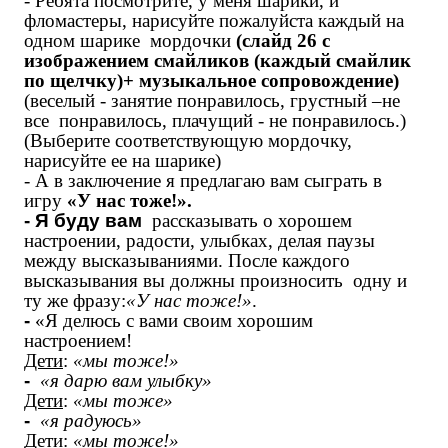
- Ребята посмотрите, у меня шарики, и
фломастеры, нарисуйте пожалуйста каждый на
одном шарике мордочки
(слайд 26 с
изображением смайликов (каждый смайлик
по щелчку)+ музыкальное сопровождение)
(веселый - занятие понравилось, грустный –не
все понравилось, плачущий - не понравилось.)
(Выберите соответствующую мордочку,
нарисуйте ее на шарике)
- А в заключение я предлагаю вам сыграть в
игру
«У нас тоже!».
- Я буду вам
рассказывать о хорошем
настроении, радости, улыбках, делая паузы
между высказываниями. После каждого
высказывания вы должны произносить одну и
ту же
фразу
:
«У нас тоже!»
.
-
«Я делюсь с вами своим хорошим
настроением!
Дети
:
«мы тоже!»
-
«я дарю вам улыбку»
Дети
:
«мы тоже»
-
«я радуюсь»
Дети
:
«мы тоже!»