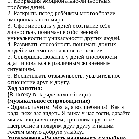
1. Коррекция эмоционально-личностных
проблем детей.
2. Раскрыть перед ребёнком многообразие
эмоционального мира.
3. Сформировать у детей осознание себя
личностью, понимание собственной
уникальности и уникальности других людей.
4.
Развивать
способность понимать других
людей и их эмоциональное состояние.
5. Совершенствование у детей способности
адаптироваться к различным жизненным
ситуациям.
6. Воспитывать отзывчивость, уважительное
отношение друг к другу.
Ход занятия:
(
Выхожу в н
аряде волшебницы).
(музыкальное сопровождение)
-
Здравствуйте
Ребята, я волшебница!
Как я
рад
а
всех вас видеть.
Я вижу у нас гости, давайте
мы их поприветствуем,
прогоним грустное
настроение и подарим друг другу
и нашим
гостям
самую добрую улыбку.
.
Упражнение «Радость начинается с улыбки».