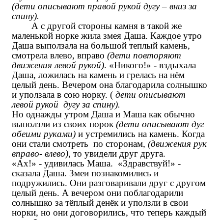
(дети описывают правой рукой дугу – вниз за
спину).
А с другой стороны камня в такой же
маленькой норке жила змея Даша. Каждое утро
Даша выползала на большой теплый камень,
смотрела влево, вправо
(дети повторяют
движения левой рукой)
. «Никого!» - вздыхала
Даша, ложилась на камень и грелась на нём
целый день. Вечером она благодарила солнышко
и уползала в сою норку. (
дети описывают
левой рукой дугу за спину).
Но однажды утром Даша и Маша как обычно
выползли из своих норок
(дети описывают дуг
обеими руками)
и устремились на камень. Когда
они стали смотреть по сторонам,
(движения рук
вправо- влево)
, то увидели друг друга.
«Ах!» - удивилась Маша. «Здравствуй!» -
сказала Даша. Змеи познакомились и
подружились. Они разговаривали друг с другом
целый день. А вечером они поблагодарили
солнышко за тёплый денёк и уползли в свои
норки, но они договорились, что теперь каждый