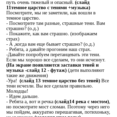
путь очень тяжелый и опасный.
(слайд
11темное царство с тенями +музыка)
Посмотрите, мы не заметили, как вошли в
темное царство.
- Посмотрите там разные, страшные тени. Вам
страшно? (о.д.)
- Покажите, как вам страшно. (изображаем
страх)
- А ,когда вам еще бывает страшно? (о.д.)
- Ребята, а давайте прогоним наш страх.
-Давайте попробуем перетанцевать эти тени.
Если мы хорошо все сделаем, то они исчезнут.
(На экране появляются заставки теней и
музыка -слайд 12 - футаж)
(д
ети выполняют
такие же движения)
-Ура!
(слайд 13 темное царство без теней)
Все
тени исчезли. Вы все сделали правильно.
Молодцы!
- Идем дальше.
- Ребята а, вот и речка
(слайд14 река с мостом)
,
но посмотрите мост сломан. Поэтому через него
мы пойдем, аккуратно перешагивая, потихоньку,