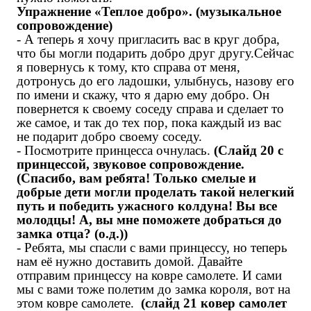
Упражнение «Теплое добро». (музыкальное
сопровождение)
- А теперь я хочу пригласить вас в круг добра,
что бы могли подарить добро друг другу.Сейчас
я повернусь к тому, кто справа от меня,
дотронусь до его ладошки, улыбнусь, назову его
по имени и скажу, что я дарю ему добро. Он
повернется к своему соседу справа и сделает то
же самое, и так до тех пор, пока каждый из вас
не подарит добро своему соседу.
- Посмотрите принцесса очнулась.
(Слайд 20 с
принцессой, звуковое сопровождение.
(Спасибо, вам ребята! Только смелые и
добрые дети могли проделать такой нелегкий
путь и победить ужасного колдуна! Вы все
молодцы! А, вы мне поможете добраться до
замка отца? (о.д.))
- Ребята, мы спасли с вами принцессу, но теперь
нам её нужно доставить домой. Давайте
отправим принцессу на ковре самолете. И сами
мы с вами тоже полетим до замка короля, вот на
этом ковре самолете.
(слайд 21 ковер самолет