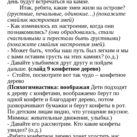
день будут встречаться на камне.
Итак, ребята, какие змеи жили на острове?
(грустные, печальные, одинокие…) (покажите
смайлик настроения змей)
- Как изменилось их настроение, когда они
познакомились?
(они обрадовались, стали
счастливыми и перестали быть грустными)
(покажите смайлик настроения змей).
- Может быть, чтобы наш путь был легким и мы
с вами оставим грусть на этих камнях? (о.д.)
- Давайте улыбнемся друг другу и пойдем
дальше.
(слайд 9 конфетное дерево)
- Стойте, посмотрите вот так чудо – конфетное
дерево
(
Психогимнастика: воображая
Дети подходят
к дереву с конфетами, воображаемо берут по
одной конфете и благодарят дерево, потом
разворачивают
бумажки и берут конфеты в рот.
По детским лицам видно, что угощение вкусное.
Мимика
: жевательные движения, улыбка.)
- Давайте его рассмотрим. Кто какие конфеты
увидел? (о.д.)
-Ребята конфетное дерево хочет угостить нас