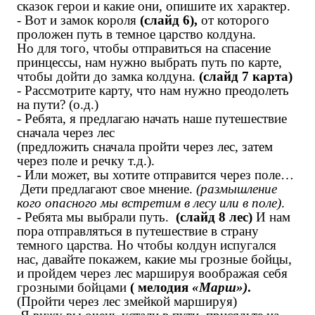
сказок герои и какие они, опишите их характер.
- Вот и замок короля
(слайд 6),
от которого
проложен путь в темное царство колдуна.
Но для того, чтобы отправиться на спасение
принцессы, нам нужно выбрать путь по карте,
чтобы дойти до замка колдуна.
(слайд 7 карта)
- Рассмотрите карту, что нам нужно преодолеть
на пути? (о.д.)
- Ребята, я предлагаю начать наше путешествие
сначала через лес
(предложить сначала пройти через лес, затем
через поле и речку т.д.).
- Или может, вы хотите отправится через поле…
Дети предлагают свое мнение.
(размышление
кого опасного мы встретим в лесу или в поле)
.
- Ребята мы выбрали путь.
(слайд 8 лес)
И нам
пора отправляться в путешествие в страну
темного царства. Но чтобы колдун испугался
нас, давайте покажем, какие мы грозные бойцы,
и пройдем через лес маршируя
воображая себя
грозными бойцами
( мелодия
«Марш»)
.
(Пройти через лес змейкой маршируя)