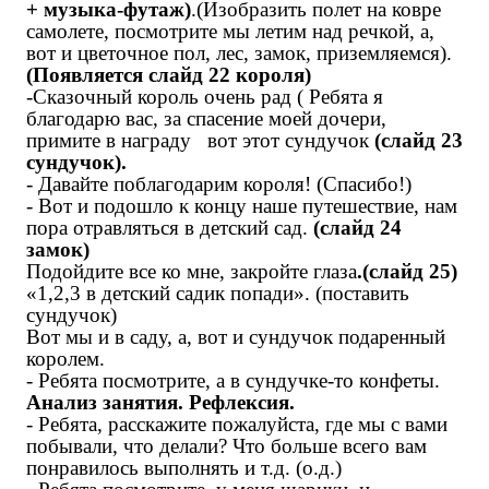
+ музыка-футаж)
.(Изобразить полет на ковре
самолете, посмотрите мы летим над речкой, а,
вот и цветочное пол, лес, замок, приземляемся).
(Появляется слайд 22 короля)
-Сказочный король очень рад ( Ребята я
благодарю вас, за спасение моей дочери,
примите в награду вот этот сундучок
(слайд 23
сундучок).
- Давайте поблагодарим короля! (Спасибо!)
- Вот и подошло к концу наше путешествие, нам
пора отравляться в детский сад.
(слайд 24
замок)
Подойдите все ко мне, закройте глаза
.(слайд 25)
«1,2,3 в детский садик попади». (поставить
сундучок)
Вот мы и в саду, а, вот и сундучок подаренный
королем.
- Ребята посмотрите, а в сундучке-то конфеты.
Анализ занятия. Рефлексия.
- Ребята, расскажите пожалуйста, где мы с вами
побывали, что делали? Что больше всего вам
понравилось выполнять и т.д. (о.д.)