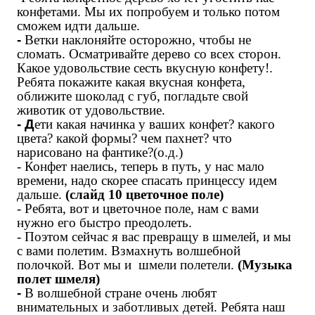
конфетами. Мы их попробуем и только потом
сможем идти дальше.
-
Ветки наклоняйте осторожно, чтобы не
сломать. Осматривайте дерево со всех сторон.
Какое удовольствие сесть вкусную конфету!.
Ребята покажите какая вкусная конфета,
оближите шоколад с губ, погладьте свой
животик от удовольствие.
- Д
ети какая начинка у ваших конфет? какого
цвета? какой формы? чем пахнет? что
нарисовано на фантике?(о.д.)
- Конфет наелись, теперь в путь, у нас мало
времени, надо скорее спасать
принцессу
идем
дальше.
(слайд 10 цветочное поле)
- Ребята, вот и цветочное поле, нам с вами
нужно его быстро преодолеть.
- Поэтом сейчас я вас превращу в шмелей, и мы
с вами полетим. Взмахнуть волшебной
полочкой. Вот мы и шмели полетели.
(Музыка
полет шмеля)
-
В волшебной стране очень любят
внимательных и заботливых детей. Ребята наш