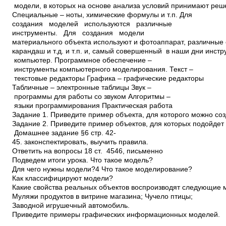
модели, в которых на основе анализа условий принимают реш
Специальные – ноты, химические формулы и т.п. Для
создания моделей используются различные
инструменты. Для создания модели
материального объекта используют и фотоаппарат, различные с
карандаш и т.д. и т.п. и, самый совершенный в наши дни инстр
компьютер. Программное обеспечение –
инструменты компьютерного моделирования. Текст –
текстовые редакторы Графика – графические редакторы
Табличные – электронные таблицы Звук –
программы для работы со звуком Алгоритмы –
языки программирования Практическая работа
Задание 1. Приведите пример объекта, для которого можно соз
Задание 2. Приведите пример объектов, для которых подойдет
Домашнее задание §6 стр. 42­
45. законспектировать, выучить правила.
Ответить на вопросы 1­8 ст. 45­46, письменно
Подведем итоги урока. Что такое модель?
Для чего нужны модели?4 Что такое моделирование?
Как классифицируют модели?
Какие свойства реальных объектов воспроизводят следующие 
Муляжи продуктов в витрине магазина; Чучело птицы;
Заводной игрушечный автомобиль.
Приведите примеры графических информационных моделей.