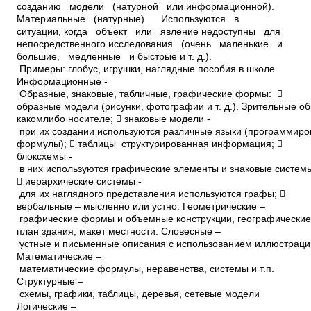
созданию модели (натурной или информационной).
Материальные (натурные) ­ Используются в
ситуации, когда объект или явление недоступны для
непосредственного исследования (очень маленькие и
большие, медленные и быстрые и т. д.).
Примеры: глобус, игрушки, наглядные пособия в школе.
Информационные ­
Образные, знаковые, табличные, графические формы: 
образные модели (рисунки, фотографии и т. д.). Зрительные о
каком­либо носителе;  знаковые модели ­
при их создании используются различные языки (программиро
формулы);  таблицы ­ структурированная информация; 
блок­схемы ­
в них используются графические элементы и знаковые систем
 иерархические системы ­
для их наглядного представления используются графы; 
вербальные – мысленно или устно. Геометрические –
графические формы и объемные конструкции, географические
план здания, макет местности. Словесные –
устные и письменные описания с использованием иллюстраци
Математические –
математические формулы, неравенства, системы и т.п.
Структурные –
схемы, графики, таблицы, деревья, сетевые модели
Логические –