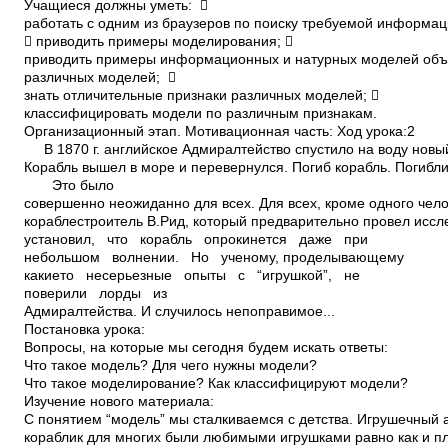
Учащиеся должны уметь: 
работать с одним из браузеров по поиску требуемой информац
 приводить примеры моделирования; 
приводить примеры информационных и натурных моделей объ
различных моделей; 
знать отличительные признаки различных моделей; 
классифицировать модели по различным признакам.
Организационный этап. Мотивационная часть: Ход урока:2
В 1870 г. английское Адмиралтейство спустило на воду новый
Корабль вышел в море и перевернулся. Погиб корабль. Погибл
Это было
совершенно неожиданно для всех. Для всех, кроме одного чел
кораблестроитель В.Рид, который предварительно провел исс
установил, что корабль опрокинется даже при
небольшом волнении. Но ученому, проделывающему
какие­то несерьезные опыты с “игрушкой”, не
поверили лорды из
Адмиралтейства. И случилось непоправимое...
Постановка урока:
Вопросы, на которые мы сегодня будем искать ответы:
Что такое модель? Для чего нужны модели?
Что такое моделирование? Как классифицируют модели?
Изучение нового материала:
С понятием “модель” мы сталкиваемся с детства. Игрушечный 
кораблик для многих были любимыми игрушками равно как и 