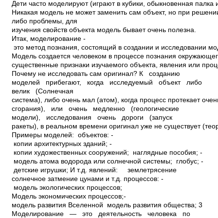
Дети часто моделируют (играют в кубики, обыкновенная палка им
Никакая модель не может заменить сам объект, но при решении
либо проблемы, для
изучения свойств объекта модель бывает очень полезна.
Итак, моделирование ­
это метод познания, состоящий в создании и исследовании м
Модель создается человеком в процессе познания окружающе
существенные признаки изучаемого объекта, явления или проц
Почему не исследовать сам оригинал? К созданию
моделей прибегают, когда исследуемый объект либо
велик (Солнечная
система), либо очень мал (атом), когда процесс протекает очен
сгорания), или очень медленно (геологические
модели), исследования очень дороги (запуск
ракеты), в реальном времени оригинал уже не существует (те
Примеры моделей: объектов: ­
копии архитектурных зданий; ­
копии художественных сооружений; ­ наглядные пособия; ­
модель атома водорода или солнечной системы; ­ глобус; ­
детские игрушки; И т.д. явлений: ­ ­ ­ ­ землетрясение
солнечное затмение цунами и т.д. процессов: ­
модель экологических процессов;
Модель экономических процессов;­
модель развития Вселенной ­ модель развития общества; 3
Моделирование — это деятельность человека по