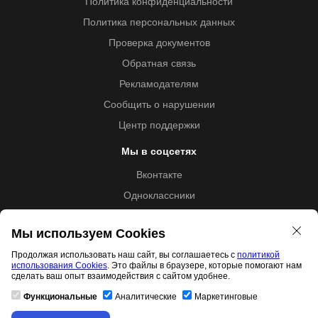
Политика конфиденциальности
Политика персональных данных
Проверка документов
Обратная связь
Рекламодателям
Сообщить о нарушении
Центр поддержки
Мы в соцсетях
Вконтакте
Одноклассники
Youtube
Мы используем Cookies
Продолжая использовать наш сайт, вы соглашаетесь с
политикой
использования Cookies
. Это файлы в браузере, которые помогают нам
Образовательная лицензия №5257 от 09.09.2020 (Л035-
сделать ваш опыт взаимодействия с сайтом удобнее.
01253-67/00192487)
Функциональные
Аналитические
Маркетинговые