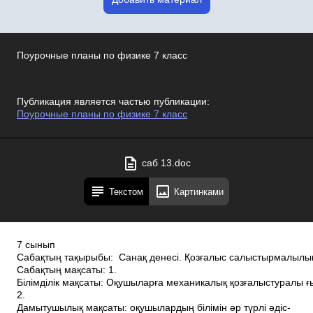
Поурочные планы по физике 7 класс
Публикация является частью публикации:
Поурочные планы по физике 7 класс
саб 13.doc
Текстом
Картинками
7 сынып ______
Сабақтың тақырыбы: Санақ денесі. Қозғалыс салыстырмалылы
Сабақтың мақсаты: 1.
Білімділік мақсаты: Оқушыларға механикалық қозғалыстур
2.
Дамытушылық мақсаты: оқушылардың білімін әр түрлі әдіс­