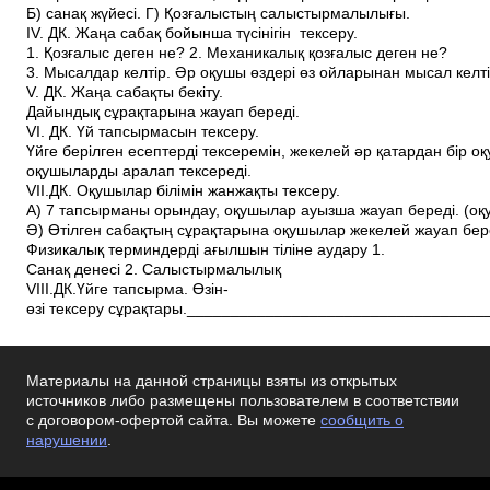
Б) санақ жүйесі. Г) Қозғалыстың салыстырмалылығы.
ІV. ДК. Жаңа сабақ бойынша түсінігін тексеру.
1. Қозғалыс деген не? 2. Механикалық қозғалыс деген не?
3. Мысалдар келтір. Әр оқушы өздері өз ойларынан мысал келті
V. ДК. Жаңа сабақты бекіту.
Дайындық сұрақтарына жауап береді.
VI. ДК. Үй тапсырмасын тексеру.
Үйге берілген есептерді тексеремін, жекелей әр қатардан бір 
оқушыларды аралап тексереді.
VII.ДК. Оқушылар білімін жан­жақты тексеру.
А) 7 тапсырманы орындау, оқушылар ауызша жауап береді. (оқ
Ә) Өтілген сабақтың сұрақтарына оқушылар жекелей жауап бер
Физикалық терминдерді ағылшын тіліне аудару 1.
Санақ денесі 2. Салыстырмалылық
VIІI.ДК.Үйге тапсырма. Өзін­
өзі тексеру сұрақтары.__________________________________
Материалы на данной страницы взяты из открытых
источников либо размещены пользователем в соответствии
с договором-офертой сайта. Вы можете
сообщить о
нарушении
.