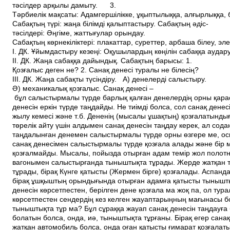
тәсілдер арқылы дамыту. 3.
Тәрбиелік мақсаты: Адамгершілікке, ұқыптылыққа, алғырлыққа, 
Сабақтың түрі: жаңа білімді қалыптастыру. Сабақтың әдіс­
тәсілдері: Әңгіме, жаттығулар орындау.
Сабақтың көрнекіліктері: плакаттар, суреттер, арбаша білеу, эл
І. ДК. Ұйымдастыру кезеңі: Оқушылардың көңілін сабаққа аудару
ІІ. ДК. Жаңа сабаққа дайындық. Сабақтың барысы: 1.
Қозғалыс деген не? 2. Санақ денесі туралы не білесің?
ІІІ. ДК. Жаңа сабақты түсіндіру. А) денелерді салыстыру.
Ә) механикалық қозғалыс. Санақ денесі –
бұл салыстырмалы түрде барлық қалған денелердің орны қара
денесін еркін түрде таңдайды. Не тиімді болса, сол санақ дене
жылу кемесі және т.б. Дененің (мысалы ұшақтың) қозғалатынд
төрелік айту үшін алдымен санақ денесін таңдау керек, ал сод
таңдалынған денемен салыстырмалы түрде орны өзгере ме, осы
санақ денесімен салыстырмалы түрде қозғала алады және бір м
қозғалмайды. Мысалы, пойызда отырған адам темір жол полотн
вагонымен салыстырғанда тыныштықта тұрады. Жерде жатқан 
тұрады, бірақ Күнге қатысты (Жермен бірге) қозғалады. Аспанд
бірақ ұшқыштың орындығында отырған адамға қатысты тынышты
денесін көрсетпестен, берілген дене қозғала ма жоқ па, ол тур
көрсетпестен сендердің кез келген жауаптарыңның мағынасы б
тыныштықта тұр ма? Бұл сұраққа жауап санақ денесін таңдауға
болатын болса, онда, иә, тыныштықта тұрғаны. Бірақ егер сана
жатқан автомобиль болса, онда оған қатысты ғимарат қозғала