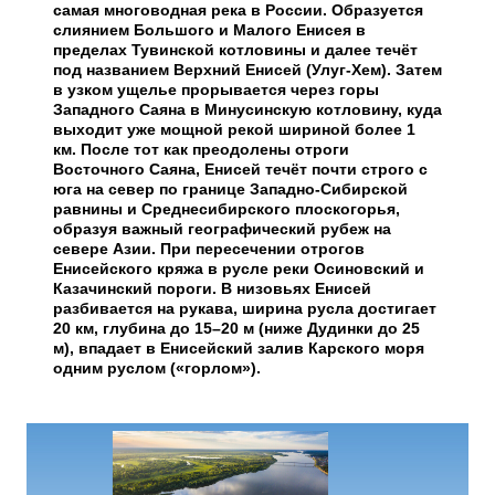
самая многоводная река в России. Образуется
слиянием Большого и Малого Енисея в
пределах Тувинской котловины и далее течёт
под названием Верхний Енисей (Улуг-Хем). Затем
в узком ущелье прорывается через горы
Западного Саяна в Минусинскую котловину, куда
выходит уже мощной рекой шириной более 1
км. После тот как преодолены отроги
Восточного Саяна, Енисей течёт почти строго с
юга на север по границе Западно-Сибирской
равнины и Среднесибирского плоскогорья,
образуя важный географический рубеж на
севере Азии. При пересечении отрогов
Енисейского кряжа в русле реки Осиновский и
Казачинский пороги. В низовьях Енисей
разбивается на рукава, ширина русла достигает
20 км, глубина до 15–20 м (ниже Дудинки до 25
м), впадает в Енисейский залив Карского моря
одним руслом («горлом»).