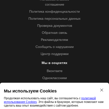
соглашение
Политика конфиденциальности
Политика персональных данных
Проверка документов
Обратная связь
Рекламодателям
Сообщить о нарушении
Центр поддержки
Мы в соцсетях
Вконтакте
Одноклассники
Youtube
Мы используем Cookies
Продолжая использовать наш сайт, вы соглашаетесь с
политикой
использования Cookies
. Это файлы в браузере, которые помогают нам
Образовательная лицензия №5257 от 09.09.2020 (Л035-
сделать ваш опыт взаимодействия с сайтом удобнее.