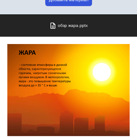
обзр жара.pptx