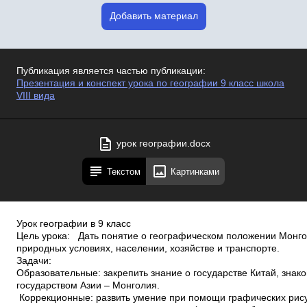
Добавить материал
Публикация является частью публикации:
Презентация и конспект урока по географии 9 класс школа
VIII вида
урок географии.docx
Текстом
Картинками
Урок географии в 9 класс
Цель урока: Дать понятие о географическом положении Монго
природных условиях, населении, хозяйстве и транспорте.
Задачи:
Образовательные: закрепить знание о государстве Китай, знак
государством Азии – Монголия.
Коррекционные: развить умение при помощи графических рису