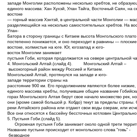
западе Монголии расположены несколько хребтов, не образу
единого массива: Хан Хухэй, Улан Тайга, Восточный Саян, на с
востоке
— горный массив Хэнтэй, в центральной части Монголии — ма
разделяющийся на несколько самостоятельных хребтов. На вос
Улан­
Батора в сторону границы с Китаем высота Монгольского плат
постепенно понижается, и оно переходит в равнины — плоски
востоке, холмистые на юге. Юг, юго­запад и юго­
восток Монголии занимает
пустыня Гоби, которая продолжается на севере центральной ч
4. Монгольский Алтай.(слайд 4). Монгольский Алтай –
высокогорный район между Россией и Китаем.
Монгольский Алтай, протянулся на западе и юго­
западе территории страны на
расстояние 900 км. Его продолжением являются более низкие
единого массива хребты, получившие общее название Гобийск
горах Монгольского Алтая берут свое начало множество рек, н
они (кроме самой большой р. Кобдо) текут за пределы страны
реки Алтайского района или отдают свои воды озерам, или исч
Все они относятся к бассейну бессточных котловин Центрально
5. Пустыня Гоби.(слайд 5).
Огромная пустыня Гоби занимает около одной трети террит
Название пустыни происходит от монгольского слова "говь" ­
безводное