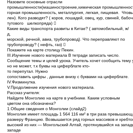
Назовите основные отрасли
промышленности(машиностроение,химическая промышленнос
горная промышленность, металлургия, легкая, пищевая. Что
лен). Кого разводят? ( коров, лошадей, овец, кур, свиней, бабо
тутового шелкопряда) 
Какие виды транспорта развиты в Китае? ( автомобильный, ж/
д,
морской, речной, авиа, трубопровод). Что переправляют по
трубопроводу? ( нефть, газ) 
Покажите на карте столицу Пекин.
III.Изучение нового материала В тетради записать число.
Сообщение темы и целей урока. Учитель хочет сообщить тему 
но не может, т.к буквы на циферблате кто­
то перепутал. Нужно
сопоставить цифры , данные внизу с буквами на циферблате.
IV.Физминутка.
V.Продолжение изучения нового материала.
Рассказ учителя:
Найдите Монголию на карте в учебнике. Каким условным
цветом она обозначена?
1.Общие сведения о Монголии (слайд2)
Монголия имеет площадь 1 564 116 км² в три раза превышаю
размеру Францию. Возвышается ряд горных массивов и хребт
высокий из них — Монгольский Алтай, протянувшийся на западе
западе