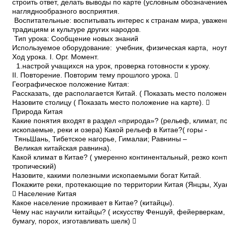
строить ответ, делать выводы по карте (условным обозначение
наглядно­образного восприятия.
Воспитательные: воспитывать интерес к странам мира, уважен
традициям и культуре других народов.
Тип урока: Сообщение новых знаний
Используемое оборудование: учебник, физическая карта, ноут
Ход урока. I. Орг. Момент.
1.настрой учащихся на урок, проверка готовности к уроку.
II. Повторение. Повторим тему прошлого урока. 
Географическое положение Китая:
Рассказать, где располагается Китай. ( Показать место положен
Назовите столицу ( Показать место положение на карте). 
Природа Китая
Какие понятия входят в раздел «природа»? (рельеф, климат, 
ископаемые, реки и озера) Какой рельеф в Китае?( горы ­
Тянь­Шань, Тибетское нагорье, Гималаи; Равнины –
Великая китайская равнина).
Какой климат в Китае? ( умеренно континентальный, резко кон
тропический)
Назовите, какими полезными ископаемыми богат Китай.
Покажите реки, протекающие по территории Китая (Янцзы, Хуа
 Население Китая
Какое население проживает в Китае? (китайцы).
Чему нас научили китайцы? ( искусству Феншуй, фейерверкам
бумагу, порох, изготавливать шелк) 