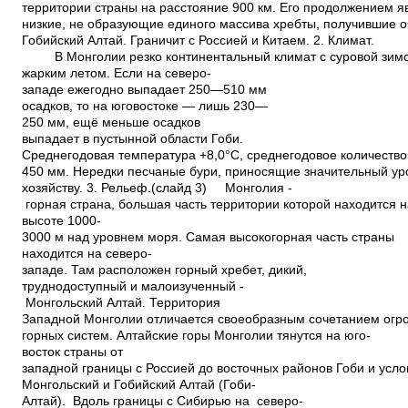
территории страны на расстояние 900 км. Его продолжением 
низкие, не образующие единого массива хребты, получившие 
Гобийский Алтай. Граничит с Россией и Китаем. 2. Климат.
В Монголии резко континентальный климат с суровой зимо
жарким летом. Если на северо­
западе ежегодно выпадает 250—510 мм
осадков, то на юго­востоке — лишь 230—
250 мм, ещё меньше осадков
выпадает в пустынной области Гоби.
Среднегодовая температура +8,0°С, среднегодовое количеств
450 мм. Нередки песчаные бури, приносящие значительный ур
хозяйству. 3. Рельеф.(слайд 3) Монголия ­
горная страна, большая часть территории которой находится н
высоте 1000­
3000 м над уровнем моря. Самая высокогорная часть страны
находится на северо­
западе. Там расположен горный хребет, дикий,
труднодоступный и малоизученный ­
Монгольский Алтай. Территория
Западной Монголии отличается своеобразным сочетанием огр
горных систем. Алтайские горы Монголии тянутся на юго­
восток страны от
западной границы с Россией до восточных районов Гоби и усл
Монгольский и Гобийский Алтай (Гоби­
Алтай). Вдоль границы с Сибирью на северо­