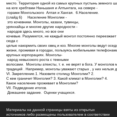
место. Территория одной из самых крупных пустынь земного ш
на юге хребтами Наньшаня и Алтынтага, на севере ­
горами Монгольского Алтая и Хангая. 6.Население.
(слайд 6) Население Монголии ­
это кочевники. Монголы, казахи, тувинцы,
урянхайцы и многие другие народности ­
народов здесь много, но все они ­
кочевые. Разумеется, не каждый монгол постоянно переезжает 
сюда с
целью накормить своих овец и коз. Многие монголы ведут осе
жизни, проживая в городах, пользуясь мобильными телефонам
крупных корпорациях. Монголы­
народ невысокого роста с темными
волосами. Монголы атеисты, т. е. не верят в бога. У монголов
традиций . Например, монголы уважают старых , у них нельзя 
VI. Закрепление.1. Назовите столицу Монголии? 2.
С кем граничит Монголия? 3. Какой климат в Монголии? 4.
Какое население проживает в Монголии?
VII. Подведение итогов.
Домашнее задание. Оценки учащихся.
Материалы на данной страницы взяты из открытых
источников либо размещены пользователем в соответствии