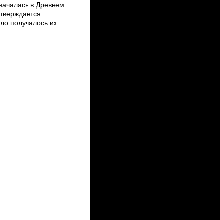
 началась в Древнем
дтверждается
ыло получалось из