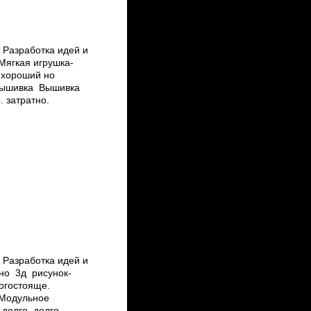
 Разработка идей и
 Мягкая игрушка­
 хороший но
 Вышивка Вышивка
. затратно.
 Разработка идей и
дно 3д рисунок­
огостояще.
 Модульное
долго. долго.