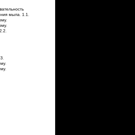
вательность
ния мыла. 1.1.
рму.
рму.
2.2.
3.
му.
му.