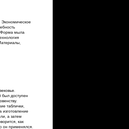
 Экономическое
ебность
. Форма мыла
ехнология
Материалы,
вековье.
й был доступен
овенству.
ие таблички,
на изготовление
ли, а затем
оворится, как
го он применялся.