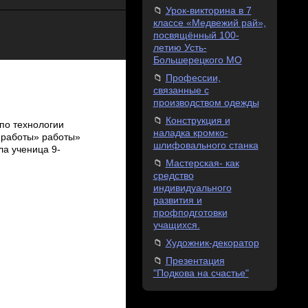
Урок-викторина в 7
классе «Медвежий рай»,
посвящённый 100-
летию Усть-
Большерецкого МО
Профессии,
связанные с
производством одежды
Конструкция и
по технологии
наладка кромко-
 работы» работы»
шлифовального станка
а ученица 9­
Мастерская- как
средство
индивидуального
развития и
профподготовки
учащихся.
Художник-декоратор
Презентация
"Подкова на счастье"