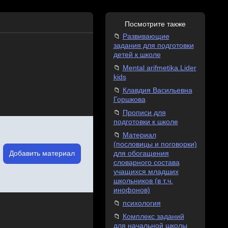
Посмотрите также
Развивающие
задания для подготовки
детей к школе
Mental arifmetika.Lider
kids
Клавдия Васильевна
Горшкова
Прописи для
подготовки к школе
Материал
(пословицы и поговорки)
Добавить материал
для обогащения
словарного состава
учащихся младших
школьников (в т.ч.
инофонов)
психология
Комплекс заданий
для начальной школы