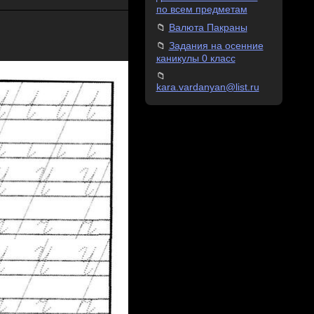
по всем предметам
Валюта Пакраны
Задания на осенние
каникулы 0 класс
kara.vardanyan@list.ru