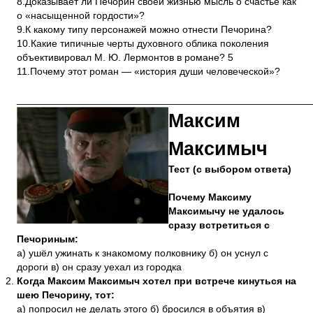
8.Доказывает ли Печорин своей жизнью мысль о счастье как
о «насыщенной гордости»?
9.К какому типу персонажей можно отнести Печорина?
10.Какие типичные черты духовного облика поколения
объективировал М. Ю. Лермонтов в романе? 5
11.Почему этот роман — «история души человеческой»?
_____________________________________________________
Максим
Максимыч
Тест (с выбором ответа)
Почему Максиму
Максимычу не удалось
сразу встретиться с
Печориным:
а) ушёл ужинать к знакомому полковнику б) он уснул с
дороги в) он сразу уехал из городка
Когда Максим Максимыч хотел при встрече кинуться на
шею Печорину, тот:
а) попросил не делать этого б) бросился в объятия в)