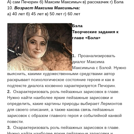
А) сам Печорин б) Максим Максимыч в) рассказчик г) Бэла
10.
Возраст Максима Максимыча:
а) 40 лет б) 45 лет в) 50 лет г) 60 лет
Бэла
Творческие задания к
главе «Бэла»
1.
Проанализировать
диалог Максима
Максимыча с Бэлой
. Нужно
выяснить, какими художественными средствами автор
раскрывает психологическое состояние героев и как в
подтексте диалога косвенно характеризуется Печорин.
2.
Охарактеризовать роль пейзажных зарисовок в главе.
Нужно найти наиболее яркие пейзажные зарисовки и
определить, какие картины природы выбирает Лермонтов
для своего описания, а также какова связь пейзажных
зарисовок с образом главного героя и событийной канвой
повести.
3.
Охарактеризовать роль пейзажных зарисовок в главе.
Нужно найти наиболее яркие пейзажные зарисовки и