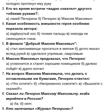
холодно протянул ему руку
Кто во время встречи «жадно схватил» другого
«обеими руками?:
а) лакей Печорина б) Печорин в) Максим Максимыч
Какая особенность внешности героя особенно
поразила автора:
а) вздёрнутый нос б) тонкие пальцы в) никогда не
смеющиеся глаза
В финале “Добрый Максим Максимыч”:
а) стал заискивающе проситься в экипаж б) долго махал
вслед рукой в) сделался упрямым, сварливым
Максим Максимыч предсказал, что Печорин:
а) угомонится и станет хорошим помещиком б) далеко
пойдёт в) дурно кончит
На вопрос Максима Максимыча, что делать с
оставленными им бумагами, Печорин ответил:
а) «Что хотите!» б) «Непременно сожгите!» в) «Вышлите с
оказией!»
Сказал ли Печорин Максиму Максимычу, когда
вернётся в Россию?
а) да; б) нет.
Кто напечатал «Журнал Печорина»?