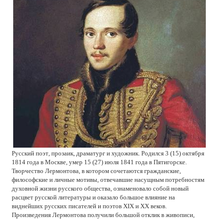
Русский
поэт
,
прозаик
,
драматург
и
художник
.
Родился
3 (15)
октября
1814
года
в
Москве
,
умер
15 (27)
июля
1841
года
в
Пятигорске
.
Творчество
Лермонтова
,
в
котором
сочетаются
гражданские
,
философские
и
личные
мотивы
,
отвечавшие
насущным
потребностям
духовной
жизни
русского
общества
,
ознаменовало
собой
новый
расцвет
русской
литературы
и
оказало
большое
влияние
на
виднейших
русских
писателей
и
поэтов
XIX
и
XX
веков
.
Произведения
Лермонтова
получили
большой
отклик
в
живописи
,