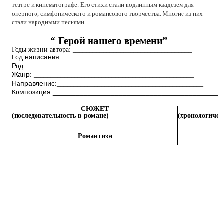
театре
и
кинематографе
.
Его
стихи
стали
подлинным
кладезем
для
оперного
,
симфонического
и
романсового
творчества
.
Многие
из
них
стали
народными
песнями
.
“
Герой
нашего
времени
”
Годы
жизни
автора
:
___________________________________
Год написания:
_______________________________________
Род:
_________________________________________________
Жанр:
_______________________________________________
Направление:
___________________________________________
Композиция:__________________________________________
СЮЖЕТ
(
последовательность
в
романе
)
(
хронологич
Романтизм