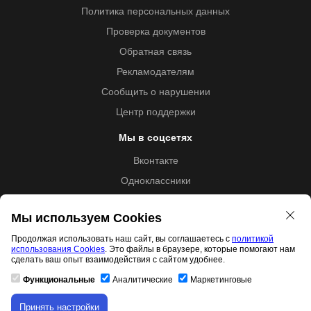
Политика персональных данных
Проверка документов
Обратная связь
Рекламодателям
Сообщить о нарушении
Центр поддержки
Мы в соцсетях
Вконтакте
Одноклассники
Youtube
Мы используем Cookies
Продолжая использовать наш сайт, вы соглашаетесь с
политикой
использования Cookies
. Это файлы в браузере, которые помогают нам
Образовательная лицензия №5257 от 09.09.2020 (Л035-
сделать ваш опыт взаимодействия с сайтом удобнее.
01253-67/00192487)
Функциональные
Аналитические
Маркетинговые
Принять настройки
Скачивание материала доступно только для