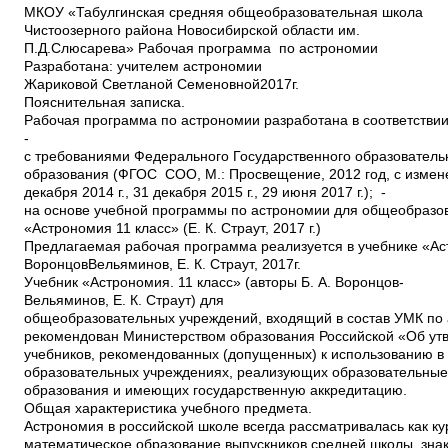
МКОУ «Табулгинская средняя общеобразовательная школа Чистоозерного района Новосибирской области им. П.Д.Слюсарева» Рабочая программа по астрономии Разработана: учителем астрономии Жариковой Светланой Семеновной2017г. Пояснительная записка. Рабочая программа по астрономии разработана в соответствии: ­с требованиями Федерального Государственного образовательного стандарта среднего общего образования (ФГОС СОО, М.: Просвещение, 2012 год, с изменениями и дополнениями от:29 декабря 2014 г., 31 декабря 2015 г., 29 июня 2017 г.); ­на основе учебной программы по астрономии для общеобразовательных учреждений «Астрономия 11 класс» (Е. К. Страут, 2017 г.) Предлагаемая рабочая программа реализуется в учебнике «Астрономия. 11 класс», Б. А. Воронцов­Вельяминов, Е. К. Страут, 2017г. Учебник «Астрономия. 11 класс» (авторы Б. А. Воронцов­Вельяминов, Е. К. Страут) для общеобразовательных учреждений, входящий в состав УМК по астрономии для 11 класса, рекомендован Министерством образования Российской «Об утверждении федеральных перечней учебников, рекомендованных (допущенных) к использованию в образовательном процессе в образовательных учреждениях, реализующих образовательные программы среднего общего образования и имеющих государственную аккредитацию. Общая характеристика учебного предмета. Астрономия в российской школе всегда рассматривалась как курс, который, завершая физико­ математическое образование выпускников средней школы, знакомит их с современными представлениями о строении и эволюции Вселенной и способствует формированию научного мировоззрения. В настоящее время важнейшими задачами астрономии являются формирование представлений о единстве физических законов, действующих на Земле и в безграничной Вселенной, о непрерывно происходящей эволюции нашей планеты, всех космических тел и их систем, а также самой Вселенной. Цели и задачи изучения астрономии. При изучении основ современной астрономической науки перед учащимися ставятся следующие цели: понять сущность повседневно наблюдаемых и редких астрономических явлений; познакомиться с научными методами и историей изучения Вселенной; получить представление о действии во Вселенной физических законов, открытых в земных условиях, и единстве мегамира и микромира; осознать свое место в Солнечной системе и Галактике; ощутить связь своего существования со всей историей эволюции Метагалактики; выработать сознательное отношение к активно внедряемой в нашу жизнь астрологии и другим оккультным (эзотерическим) наукам. Главная задача курса — дать учащимся целостное представление о строении и эволюции Вселенной, раскрыть перед ними астрономическую картину мира XX в. Отсюда следует, что      основной упор при изучении астрономии должен быть сделан на вопросы астрофизики, внегалактической астрономии, космогонии и космологии. Место учебного предмета в учебном плане. Изучение курса рассчитано на 35 часа. Важную роль в освоении курса играют проводимые во внеурочное время собственные наблюдения учащихся. Специфика планирования этих наблюдений определяется двумя обстоятельствами. Во­первых, они (за исключением наблюдений Солнца) должны проводиться в вечернее или ночное время. Во­вторых, объекты, природа которых изучается на том или ином уроке, могут быть в это время недоступны для наблюдений. При планировании наблюдений этих объектов, в особенности, планет, необходимо учитывать условия их видимости. Должны знать: смысл понятий: активность, астероид, астрология, астрономия, астрофизика, атмосфера, болид, возмущения, восход светила, вращение небесных тел, Вселенная, вспышка, Галактика, горизонт, гранулы, затмение, виды звезд, зодиак, календарь, космогония, космология, космонавтика, космос, кольца планет, кометы, кратер, кульминация, основные точки, линии и плоскости небесной сферы, магнитная буря, Метагалактика, метеор, метеорит, метеорные тело, дождь, поток, Млечный Путь, моря и материки на Луне, небесная механика, видимое и реальное движение небесных тел и их систем, обсерватория, орбита, планета, полярное сияние, протуберанец, скопление, созвездия и их классификация, солнечная корона, солнцестояние, состав Солнечной системы, телескоп, терминатор, туманность, фазы Луны, фотосферные факелы, хромосфера, черная дыра, Эволюция, эклиптика, ядро; определения физических величин: астрономическая единица, афелий, блеск звезды, возраст небесного тела, параллакс, парсек, период, перигелий, физические характеристики планет и звезд, их химический состав, звездная величина, радиант, радиус светила, космические расстояния, светимость, световой год, сжатие планет, синодический и сидерический период, солнечная активность, солнечная постоянная, спектр светящихся тел Солнечной системы; смысл работ и формулировку законов: Аристотеля, Птолемея, Галилея, Коперника, Бруно, Ломоносова, Гершеля, Браге, Кеплера, Ньютона, Леверье, Адамса, Галлея, Белопольского, Бредихина, Струве, Герцшпрунга­Рассела, , Хаббла, Доплера, Фридмана, Эйнштейна. Должны уметь: использовать карту звездного неба для нахождения координат светила; выражать результаты измерений и расчетов в единицах Международной системы; приводить примеры практического использования астрономических знаний о небесных телах и их системах; решать задачи на применение изученных астрономических законов; осуществлять самостоятельный поиск информации стественнонаучного содержания с использованием различных источников, ее обработку и представление в разных формах;       владеть компетенциями: коммуникативной, рефлексивной, личностного саморазвития, ценностно­ориентационной, смылопоисковой, и профессионально­трудового выбора. Технология обучения. В курс астрономии входят следующие разделы: 1. Введение. 2. Практические основы астрономии. 3. Строение Солнечной системы. 4. Природа тел Солнечной системы. 5. Солнце и звезды. 6. Строение и эволюция Вселенной. В каждый раздел курса включен основной материал, глубокого и прочного усвоения которого следует добиваться, не загружая память учащихся множеством частных фактов. Некоторые вопросы разделов учащиеся должны рассматривать самостоятельно. Некоторые материалы даются в виде лекций. На повышение эффективности усвоения курса астрономии направлено использование принципа генерализации учебного материала — такого его отбора и такой методики преподавания, при которых главное внимание уделено изучению основных фактов, понятий, законов, теорий. Формы организации учебной деятельности.  классно­урочная (изучение нового, практикум, контроль, дополнительная работа, уроки­ зачеты, уроки — защиты творческих заданий);  индивидуальная и индивидуализированная. Позволяют регулировать темп продвижения в обучении каждого школьника сообразно его способностям;  групповая работа. Возможна работа групп учащихся по индивидуальным заданиям. Предварительно учитель формирует блоки объектов или общий блок, на основании де­ монстрации которого происходит обсуждение в группах общей проблемы, либо при наличии компьютерного класса, обсуждение мини­задач, которые являются составной частью общей учебной задачи;  внеклассная работа, исследовательская работа;  самостоятельная работа учащихся по изучению нового материала, отработке учебных навыков и навыков практического применения приобретенных знаний, выполнение индивидуальных заданий творческого характера. Примерный перечень наблюдений 1. Наблюдения невооруженным глазом. 1. Основные созвездия и наиболее яркие звезды осеннего, зимнего и весеннего неба. Изменение их положения с течением времени. 2. Движение Луны и смена ее фаз.1. Наблюдения в телескоп. 1. Рельеф Луны. 2. Фазы Венеры. 3. Марс. 4. Юпитер и его спутники. 5. Сатурн, его кольца и спутники. 6. Солнечные пятна (на экране). 7. Двойные звезды. 8. Звездные скопления (Плеяды, Гиады). 9. Большая туманность Ориона. Туманность Андромеды. 10. Формы аттестации школьников. 1. Аттестация школьников, проводимая в системе, позволяет, наряду с формирующим контролем предметных знаний, проводить мониторинг универсальных и предметных учебных действий. 2. Рабочая программа предусматривает следующие формы аттестации школьников. 3. Входной контроль:  контрольная работа (до 45 минут). 1. Текущая (формирующая) аттестация:  самостоятельные работы (до 10 минут); лабораторно­практические работы (от 20 до 45 минут);   фронтальные опыты (до 10 минут);  диагностическое тестирование (остаточные знания по теме, усвоение текущего учебного материала, сопутствующее повторение) – 5 — 15 минут.  контрольные работы (45 минут); 1. Промежуточная (констатирующая) аттестация:  итоговая контрольная работа (45 минут). Планируемые результаты освоения курса Личностными результатами обучения астрономии в средней школе являются: • в сфере отношений обучающихся к себе, к своему здоровью, к познанию себя — ориентация на достижение личного счастья, реализацию позитивных жизненных перспектив,инициативность, креативность, готовность и способность к личностному самоопределению, способность ставить цели и строить жизненные планы; готовность и способность обеспечить себе и своим близким достойную жизнь в процессе самостоятельной, творческой и ответственной деятельности, к отстаиванию личного достоинства, собственного мнения, вырабатывать собственную позицию по отношению к общественно­политическим событиям прошлого и настоящего на основе осознания и осмысления истории, духовных ценностей и достижений нашей страны, к саморазвитию и самовоспитанию в соответствии с общечеловеческими ценностями и идеалами гражданского общества; принятие и реализацию ценностей здорового и безопасного образа жизни, бережное, ответственное и компетентное отношение к собственному физическому и психологическому здоровью; • в сфере отношений обучающихся к России как к Родине (О