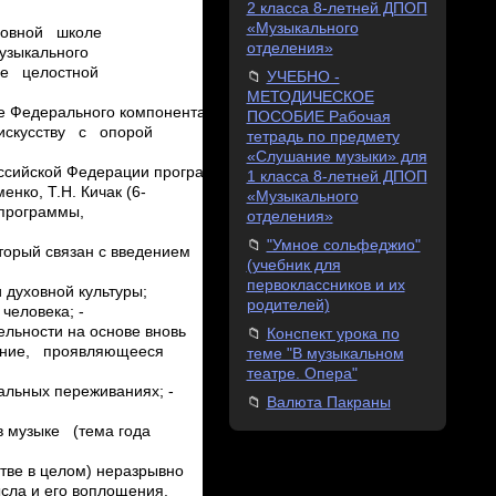
2 класса 8-летней ДПОП
«Музыкального
отделения»
УЧЕБНО -
МЕТОДИЧЕСКОЕ
ПОСОБИЕ Рабочая
тетрадь по предмету
«Слушание музыки» для
1 класса 8-летней ДПОП
«Музыкального
отделения»
"Умное сольфеджио"
(учебник для
первоклассников и их
родителей)
Конспект урока по
теме "В музыкальном
театре. Опера"
Валюта Пакраны