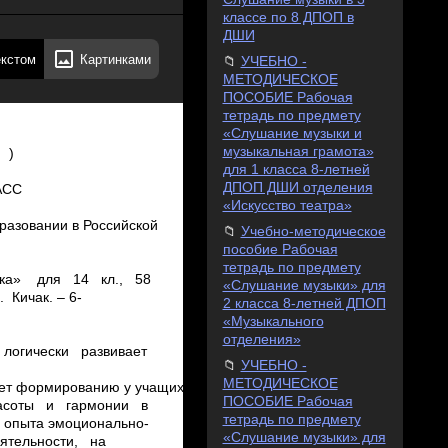
классе по 8 ДПОП в
ДШИ
екстом
Картинками
УЧЕБНО -
МЕТОДИЧЕСКОЕ
ПОСОБИЕ Рабочая
тетрадь по предмету
«Слушание музыки и
музыкальная грамота»
для 1 класса 8-летней
ДПОП ДШИ отделения
«Искусство театра»
Учебно-методическое
пособие Рабочая
тетрадь по предмету
«Слушание музыки» для
2 класса 8-летней ДПОП
«Музыкального
отделения»
УЧЕБНО -
МЕТОДИЧЕСКОЕ
ПОСОБИЕ Рабочая
тетрадь по предмету
«Слушание музыки» для