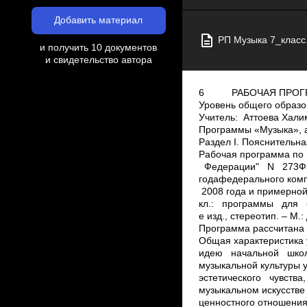
Добавить материал
РП Музыка 7_класс.
и получить 10 документов
и свидетельство автора
6 РАБОЧАЯ ПРОГРАММА по музыке на 2016­2017 учебный год Уровень общего образования(класс): общее 7 класс Количество часов: 35 (1час в неделю ) Учитель: Аттоева Халимат Хызыровна Программа разработана на основе Программы «Музыка», авторы В.В. Алеев, Т.И. Науменко, Т.Н. Кичак Дрофа, 2013. 7 КЛАСС Раздел I. Пояснительная записка. Статус документа Рабочая программа по музыке 7 класса составлена на основе: Федеральный закон "Об образовании в Российской Федерации" N 273­ФЗ от 29 декабря 2012 года с изменениями 2015­2016 годафедерального компонента государственного стандарта общего образования 2008 года и примерной программы основного общего образования программы «Музыка» для 1­4 кл., 5­8 кл.: программы для общеобразовательных учреждений / В.В. Алеев, Т.И. Науменко, Т.Н. Кичак. – 6­е изд., стереотип. – М.: Дрофа, 2008. – 90, [6] с. Программа рассчитана на 35 ч. в год (1 час в неделю), в том числе контрольных работ ­ 2. Общая характеристика учебного предмета Вторая ступень музыкального образования логически развивает идею начальной школы – становление основ музыкальной культуры учащихся. Музыкальное образование в основной школе способствует формированию у учащихся эстетического чувства, сознания, потребностей, вкуса, ощущения и осознания красоты и гармонии в музыкальном искусстве и жизни. Изучение предмета «Музыка» направлено на расширение опыта эмоционально­ценностного отношения к произведениям искусства, опыта музыкально­творческой деятельности, на углубление знаний, умений и навыков, приобретённых в начальной школе в процессе занятий музыкой.Особое значение в основной школе приобретает развитие индивидуально­личностного отношения учащихся к музыке, музыкального мышления, формирование представления о музыке как виде искусства, раскрытие целостной музыкальной картины мира, воспитание потребности в музыкальном самообразовании. Данная рабочая образовательная программа по музыке для 7 класса составлена на основе Федерального компонента государственного образовательного стандарта основного общего образования по искусству с опорой на примерные программы основного общего образования и допущенной Министерством образования Российской Федерации программы для общеобразовательных учреждений «Музыка. 5­8 классы», авторы В.В. Алеев, Т.И. Науменко, Т.Н. Кичак (6­е изд., стереотип. – М.: Дрофа, 2009..) Учитываются концептуальные положения программы, разработанной под научным руководством Д.Б. Кабалевского, в частности тот ее важнейший объединяющий момент, который связан с введением темы года. Цель программы: формирование музыкальной культуры учащихся как неотъемлемой части духовной культуры; Задачи: ­ научить школьников воспринимать музыку как неотъемлемую часть жизни каждого человека; ­ научить находить взаимодействия между музыкой и другими видами художественной деятельности на основе вновь приобретённых знаний; ­ развивать интерес к музыке через творческое самовыражение, проявляющееся в размышлениях о музыке, собственном творчестве; ­ воспитывать эмоциональную отзывчивость к музыкальным явлениям, потребность в музыкальных переживаниях; ­ воспитывать культуру мышления и речи. В 7 классе актуализируется проблема, связанная с взаимодействием содержания и формы в музыке (тема года «Содержание и форма в музыке»). По