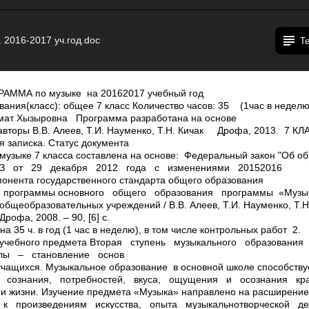
 2016-2017 уч.год.doc
Т
дробно разбирается и доказывается, что и содержание и форма в музыке (как и в искусстве в целом) неразрывно связаны между собой, образуя некую «магическую единственность» художественного замысла и его воплощения. Что такое музыкальное содержание? Из чего оно складывается? Что представляет собой музыкальный образ? Как музыкальные жанры влияют на содержание музыкального произведения? Эти вопросы раскрываются в первой части программы и учебника 7 класса. Вторая часть посвящена выявлению сущности определения «форма в музыке». Что называть музыкальной формой – только ли разновидности музыкальной композиции – период, двух – и трехчастную формы, рондо, вариации? Что такоемузыкальная драматургия и чем она отличается от музыкальной композиции? Как проявляет себя музыкальная драматургия в миниатюре и крупных музыкальных жанрах – опере, симфонии? Все это составляет тему второй части. ­ Музыка. 7 кл.: учеб. для общеобразовательных учреждений / Т.И. Науменко, В.В. Алеев – 8­е изд., стереотип. ­ М.: Рабочая программа ориентирована на использование: Дрофа, 2009. – 155, [5] с.: ил. ­ Музыка. 7 кл.: Фонохрестоматия / В.В. Алеев – М.: Дрофа, 2009. Организация всех видов деятельности (слушание музыки, анализ музыкальных фрагментов, выполнение проблемно­ творческих заданий, хоровое и сольное пение) предполагает участие всех компонентов учебно­методического комплекта – учебника, дневника музыкальных наблюдений, нотных хрестоматий для учителя, музыкальной фонохрестоматии, каждый из видов деятельности непременно соотносится с содержанием учебника. Музыкальный материал программы составляют: произведения академических жанров – инструментальные пьесы, романсы, хоровая музыка, фрагменты из опер, балетов, симфоний, концертов, а также многочисленный песенный репертуар, состоящий из народных песен, вокальных обработок классических вокальных и инструментальных произведений, произведений хоровой музыки, популярных детских песен, музыки кино. Богатство идейно­ художественного содержания и сложность музыкальной формы музыки, звучащей на уроках в 7 классе, должны непрерывно возрастать. Художественный и жизненный кругозор семиклассников должны расширяться. Рабочая программа разработана на основании рекомендованной Управлением общего среднего образования Министерства общего и профессионального образования программы средних общеобразовательных учреждений «Музыка» под редакцией научного коллектива во главе Д.Б.Кабалевского, реализуемой на основании учебно­ методического комплекса В.В.Алеева, Т.И.Науменко (М.: Дрофа, 2010). Она составлена на основе следующих нормативных документов: 1. Закон об Образовании, 1992 год. 2. Концепция профильного обучения на старшей ступени общего образования. 3. Концепция модернизации Российского образования на период 2010 года. 4. Проект государственного образовательного стандарта общего образования. 5. Требования к уровню подготовки выпускников основной (средней) школы.6. Базисный план школы, утвержденный МОРФ от 09.02.98г. № 322. 7. Учебный план школы. Главная цель музыкального воспитания: Формирование музыкальной культуры как части гармонического развития личности ребёнка. Основные задачи музыкального воспитания: развитие музыкальности; музыкального слуха, певческого голоса, музыкальной памяти, способности к сопереживанию; образного и ассоциативного мышления, творческого воображения;     освоение музыки и знаний о музыке, ее интонационно­образной природе, жанровом и стилевом многообразии, особенностях музыкального языка; музыкальном фольклоре, классическом наследии и современном творчестве отечественных и зарубежных композиторов; о воздействии музыки на человека; о ее взаимосвязи с другими видами искусства и жизнью; овладение практическими умениями и навыками в различных видах музыкально­творческой деятельности: в слушании музыки, пении (в том числе с ориентацией на нотную запись), инструментальном музицировании, музыкально­пластическом движении, импровизации, драматизации исполняемых произведений; воспитание эмоционально­ценностного отношения к музыке; устойчивого интереса к музыке и музыкальному искусству своего народа и других народов мира; музыкального вкуса учащихся; потребности в самостоятельном общении с высокохудожественной музыкой и музыкальном самообразовании; слушательской и исполнительской культуры учащихся. В основных направлениях реформы общеобразовательной и профессиональной школы к важнейшим задачам отнесено значительное улучшение художественного образования и эстетического воспитания учащихся, подчеркнута необходимость развития чувства прекрасного, формирования высоких эстетических вкусов, использования в этих целях возможностей каждого учебного предмета, особенно литературы, музыки, изобразительного искусства, эстетики, имеющих большую познавательную и воспитательную силу.Программа по музыке с первого по восьмой класс в систематической форме раскрывает перед учащимися закономерности музыкального искусства, его жизненные связи, социальную роль. Программа включает в себя сведения об истории музыки, теоретические сведения, музыкальную грамоту, слушание музыки, анализ музыкальных произведений, исполнение вокальных произведений. Здесь нет и не может быть ни отдельных циклов, ни отдельных предметов. В этом – важнейшее, коренное отличие музыкальных занятий в общеобразовательной школе и в школе музыкальной. В системе массового музыкального обучения на первый план выходит не относительная самостоятельность различных граней музыки, а их внутренняя связь, то их единство, в котором они предстают перед нами в самом музыкальном искусстве и в котором они обязательно должны обнаруживать себя в сознании учащихся на уроках музыки в общеобразовательной школе. Все формы музыкальных занятий со школьниками направлены на их духовное развитие. Почти любой, даже самый лаконичный разговор о музыке будет помогать их познанию мира, формированию их мировоззрения, воспитанию их нравственности. В ещё большей мере это относится к самой музыке: ни одно произведение, даже самое лаконичное по форме и скромное по содержанию, не может (и не должно)