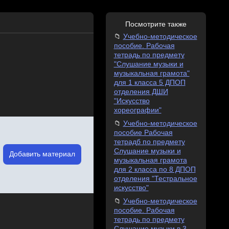
Посмотрите также
Учебно-методическое
пособие. Рабочая
тетрадь по предмету
"Слушание музыки и
музыкальная грамота"
для 1 класса 5 ДПОП
отделения ДШИ
"Искусство
хореографии"
Учебно-методическое
пособие Рабочая
тетрадб по предмету
Слушание музыки и
Добавить материал
музыкальная грамота
для 2 класса по 8 ДПОП
отделения "Тестральное
искусство"
Учебно-методическое
пособие. Рабочая
тетрадь по предмету
Слушание музыки в 3