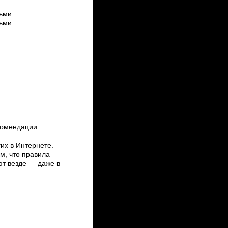
тьми
тьми
комендации
их в Интернете.
ом, что правила
ют везде — даже в