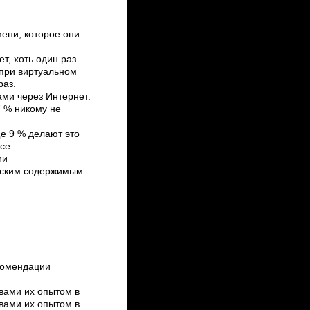
мени, которое они
т, хоть один раз
 при виртуальном
раз.
ами через Интернет.
 7 % никому не
е 9 % делают это
ксе
ии
тским содержимым
комендации
 вами их опытом в
 вами их опытом в