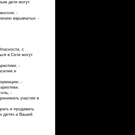
орым дети могут
коголя; ­
лению взрывчатых ­
Опасности, с
ься в Сети могут
котики; ­
асилие и
ормацию; ­
наркотики,
оль; ­
ринимать участие в
ирать и продавать
х детях и Вашей