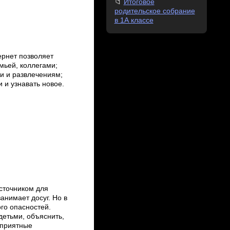
Итоговое
родительское собрание
в 1А классе
ернет позволяет
мьей, коллегами;
и и развлечениям;
и и узнавать новое.
сточником для
занимает досуг. Но в
ого опасностей.
детьми, объяснить,
неприятные