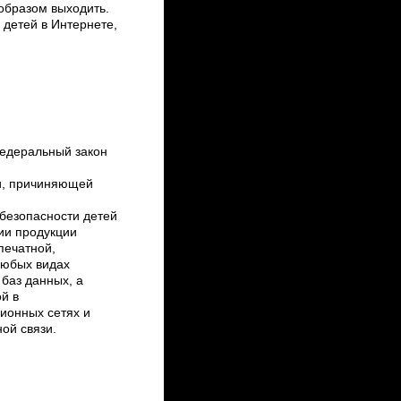
 образом выходить.
 детей в Интернете,
едеральный закон
и, причиняющей
безопасности детей
сии продукции
печатной,
любых видах
 баз данных, а
ой в
ионных сетях и
ой связи.