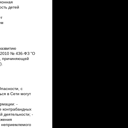
ионная
ость детей
ет
ем
,
развитию
.2010 № 436-ФЗ "О
и, причиняющей
).
Опасности, с
ься в Сети могут
рмации: ­
е контрабандных
й деятельности; ­
ажения
о неприемлемого