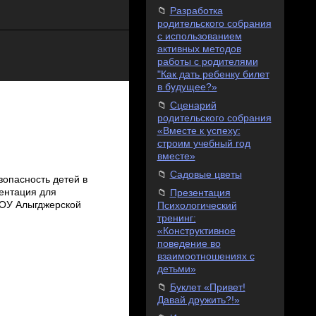
Разработка
родительского собрания
с использованием
активных методов
работы с родителями
"Как дать ребенку билет
в будущее?»
Сценарий
родительского собрания
«Вместе к успеху:
строим учебный год
вместе»
Садовые цветы
зопасность детей в
ентация для
Презентация
КОУ Алыгджерской
Психологический
тренинг:
«Конструктивное
поведение во
взаимоотношениях с
детьми»
Буклет «Привет!
Давай дружить?!»