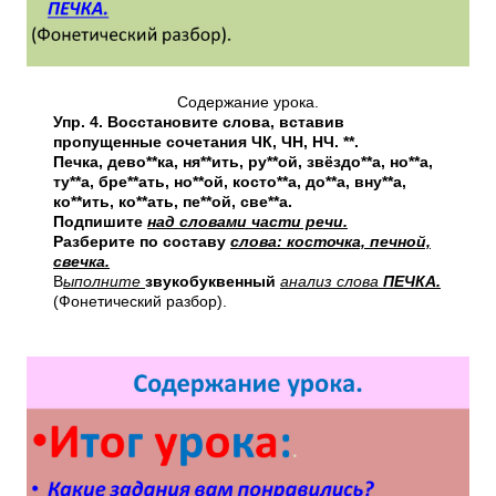
Содержание урока.
Упр. 4. Восстановите слова, вставив
пропущенные сочетания ЧК, ЧН, НЧ. **.
Печка, дево**ка, ня**ить, ру**ой, звёздо**а, но**а,
ту**а, бре**ать, но**ой, косто**а, до**а, вну**а,
ко**ить, ко**ать, пе**ой, све**а.
Подпишите
над словами части речи.
Разберите по составу
слова: косточка, печной,
свечка.
В
ыполните
звукобуквенный
анализ слова
ПЕЧКА.
(Фонетический разбор).