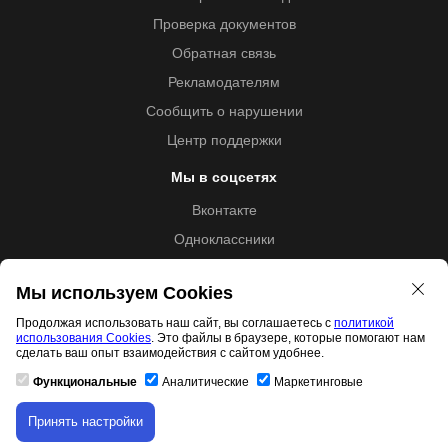
Проверка документов
Обратная связь
Рекламодателям
Сообщить о нарушении
Центр поддержки
Мы в соцсетях
Вконтакте
Одноклассники
Youtube
Мы используем Cookies
Продолжая использовать наш сайт, вы соглашаетесь с
политикой
использования Cookies
. Это файлы в браузере, которые помогают нам
Образовательная лицензия №5257 от 09.09.2020 (Л035-
сделать ваш опыт взаимодействия с сайтом удобнее.
01253-67/00192487)
Функциональные
Аналитические
Маркетинговые
Принять настройки
Скачивание материала доступно только для
Свидетельство правообладателя товарного знака 11.01.2017
авторизованных пользователей.