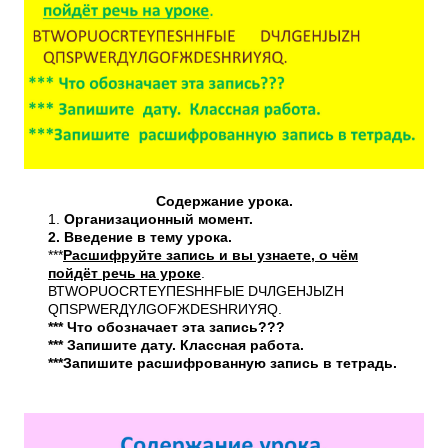
Содержание урока.
1.
Организационный момент.
2. Введение в тему урока.
***
Расшифруйте запись и вы узнаете, о чём
пойдёт речь на уроке
.
ВТWОРUОСRТЕYПЕSННFЫЕ DЧЛGЕНJЫZH
QПSРWЕRДYЛGОFЖDЕSНRИYЯQ.
*** Что обозначает эта запись???
*** Запишите дату. Классная работа.
***Запишите расшифрованную запись в тетрадь.