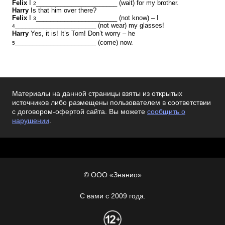
Felix
I
_______________________ (wait) for my brother.
2
Harry
Is that him over there?
Felix
I
_______________________ (not know) – I
3
_______________________ (not wear) my glasses!
4
Harry
Yes, it is! It’s Tom! Don’t worry – he
_______________________ (come) now.
5
Материалы на данной страницы взяты из открытых
источников либо размещены пользователем в соответствии
с договором-офертой сайта. Вы можете
сообщить о
нарушении
.
© ООО «Знанио»
С вами с 2009 года.