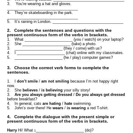
3.
You’re wearing a hat and gloves.
__________________________________
4.
They’re skateboarding in the park.
__________________________________
5.
It’s raining in London. __________________________________
2.
Complete the sentences and questions with the
present continuous form of the verbs in brackets.
1.
What _______________________ (you / watch) on your laptop?
2.
She _______________________ (take) a photo.
3.
_______________________ (they / come) with us?
4.
I _______________________ (chat) online with my classmates.
5.
_______________________ (he / play) computer games?
3.
Choose the correct verb forms to complete the
sentences.
1.
I
don’t smile
/
am not smiling
because I’m not happy right
now.
2.
She
believes
/
is believing
your silly story!
3.
Are you always getting dressed
/
Do you always get dressed
before breakfast?
4.
In general, cats
are hating
/
hate
swimming.
5.
John’s over there! He
wears
/
is wearing
a red T-shirt.
4.
Complete the dialogue with the present simple or
present continuous form of the verbs in brackets.
Harry
Hi! What
_______________________ (do)?
1