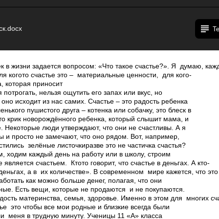
ск.docx
Т
 в жизни задается вопросом: «Что такое счастье?». Я думаю, каж
ля кого­то счастье это – материальные ценности, для кого­
а, которая приносит
 потрогать, нельзя ощутить его запах или вкус, но
, оно исходит из нас самих. Счастье – это радость ребенка
нького пушистого друга – котенка или собачку, это блеск в
то крик новорождённого ребенка, который слышит мама, и
. Некоторые люди утверждают, что они не счастливы. А я
ы и просто не замечают, что оно рядом. Вот, например,
стились зелёные листочки­разве это не частичка счастья?
м, ходим каждый день на работу или в школу, строим
является счастьем. Кто­то говорит, что счастье в деньгах. А кто­
 деньгах, а в их количестве». В современном мире кажется, что это
ботать как можно больше денег, полагая, что они
ные. Есть вещи, которые не продаются и не покупаются.
дость материнства, семья, здоровье. Именно в этом для многих сч
ье ­ это чтобы все мои родные и близкие всегда были
и меня в трудную минуту. Ученицы 11 «А» класса