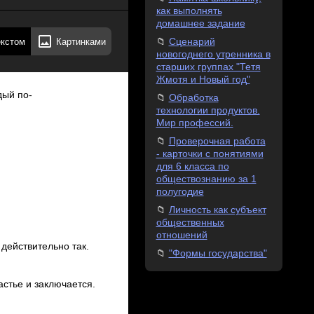
как выполнять
домашнее задание
екстом
Картинками
Сценарий
новогоднего утренника в
старших группах "Тетя
Жмотя и Новый год"
дый по­
Обработка
технологии продуктов.
Мир профессий.
Проверочная работа
- карточки с понятиями
для 6 класса по
обществознанию за 1
полугодие
Личность как субъект
общественных
отношений
 действительно так.
"Формы государства"
астье и заключается.