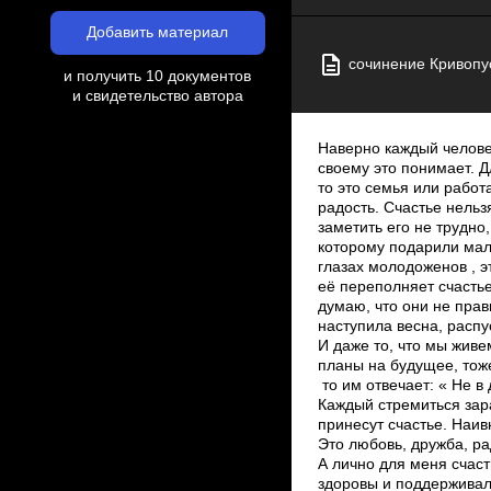
Добавить материал
сочинение Кривопу
и получить 10 документов
и свидетельство автора
Наверно каждый человек
своему это понимает. Д
то это семья или работ
радость. Счастье нельзя
заметить его не трудно
которому подарили мале
глазах молодоженов , э
её переполняет счастье
думаю, что они не прав
наступила весна, распу
И даже то, что мы живе
планы на будущее, тоже 
то им отвечает: « Не в
Каждый стремиться зара
принесут счастье. Наив
Это любовь, дружба, ра
А лично для меня счаст
здоровы и поддерживал