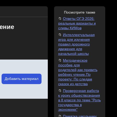
Посмотрите также
Ответы ОГЭ 2026:
реальные варианты и
ение
сливы КИМов
Интеллектуальная
игра для изучения
правил дорожного
движения для
начальной школы
Методическое
пособие для
родителей,как привить
ребёнку чтение.По
Добавить материал
проекту: По следам
сказок из детства
Проверочная работа
к уроку обществознания
в 8 классе по теме "Роль
государства в
экономике"
Памятка школьнику,