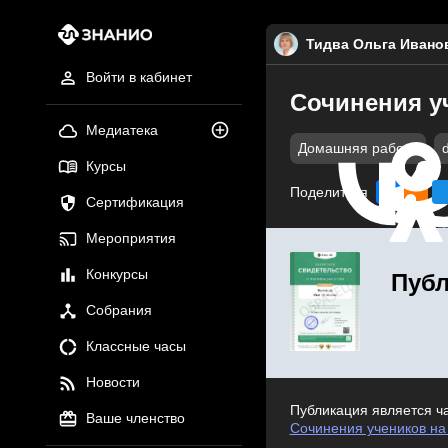
Тидва Ольга Ивано
Войти в кабинет
Сочинения у
Медиатека
Домашняя работа
Курсы
Поделиться
Сертификация
Мероприятия
Конкурсы
Публ
Собрания
Классные часы
Новости
Публикация является ч
Ваше членство
Сочинения учеников н