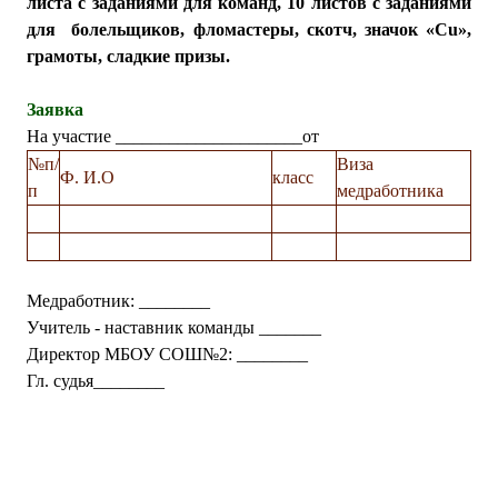
листа с заданиями для команд, 10 листов с заданиями
для болельщиков, фломастеры, скотч, значок «
Cu
»,
грамоты, сладкие призы.
Заявка
На участие _____________________от
№п/
Виза
Ф. И.О
класс
п
медработника
Медработник: ________
Учитель - наставник команды _______
Директор МБОУ СОШ№2: ________
Гл. судья________