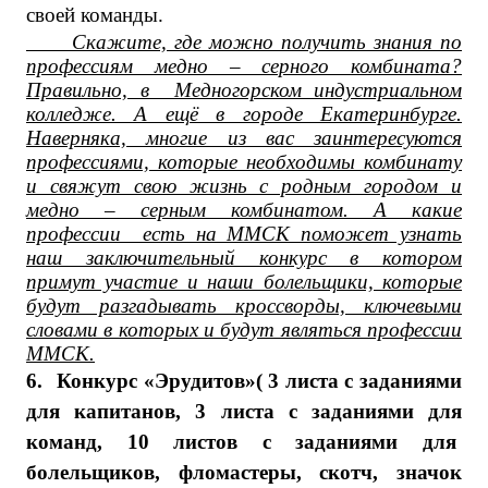
своей команды.
Скажите, где можно получить знания по
профессиям медно – серного комбината?
Правильно, в Медногорском индустриальном
колледже. А ещё в городе Екатеринбурге.
Наверняка, многие из вас заинтересуются
профессиями, которые необходимы комбинату
и свяжут свою жизнь с родным городом и
медно – серным комбинатом. А какие
профессии есть на ММСК поможет узнать
наш заключительный конкурс в котором
примут участие и наши болельщики, которые
будут разгадывать кроссворды, ключевыми
словами в которых и будут являться профессии
ММСК.
6.
Конкурс «Эрудитов»( 3 листа с заданиями
для капитанов, 3 листа с заданиями для
команд, 10 листов с заданиями для
болельщиков, фломастеры, скотч, значок