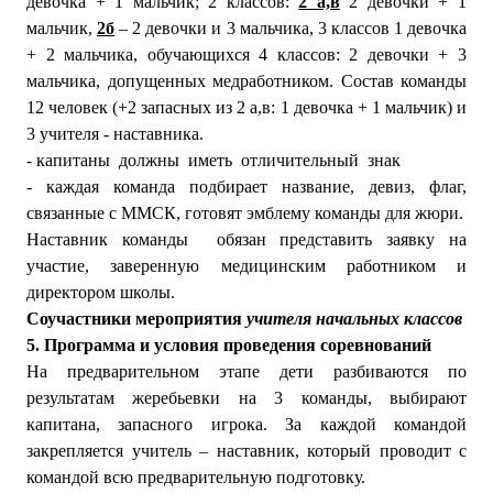
девочка + 1 мальчик; 2 классов:
2 а,в
2 девочки + 1
мальчик,
2б
– 2 девочки и 3 мальчика, 3 классов 1 девочка
+ 2 мальчика, обучающихся 4 классов: 2 девочки + 3
мальчика, допущенных медработником. Состав команды
12 человек (+2 запасных из 2 а,в: 1 девочка + 1 мальчик) и
3 учителя - наставника.
- капитаны должны иметь отличительный знак
- каждая команда подбирает название, девиз, флаг,
связанные с ММСК, готовят эмблему команды для жюри.
Наставник команды обязан представить заявку на
участие, заверенную медицинским работником и
директором школы.
Соучастники мероприятия
учителя начальных классов
5. Программа и условия проведения соревнований
На предварительном этапе дети разбиваются по
результатам жеребьевки на 3 команды, выбирают
капитана, запасного игрока. За каждой командой
закрепляется учитель – наставник, который проводит с
командой всю предварительную подготовку.