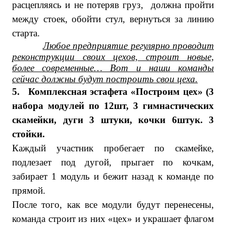
расцепляясь и не потеряв груз, должна пройти
между стоек, обойти стул, вернуться за линию
старта.
Любое предприятие регулярно проводит
реконструкции своих цехов, строит новые,
более современные… Вот и наши команды
сейчас должны будут построить свои цеха.
5.
Комплексная эстафета «Построим цех» (3
набора модулей по 12шт, 3 гимнастических
скамейки, дуги 3 штуки, кочки 6штук. 3
стойки.
Каждый участник пробегает по скамейке,
подлезает под дугой, прыгает по кочкам,
забирает 1 модуль и бежит назад к команде по
прямой.
После того, как все модули будут перенесены,
команда строит из них «цех» и украшает флагом