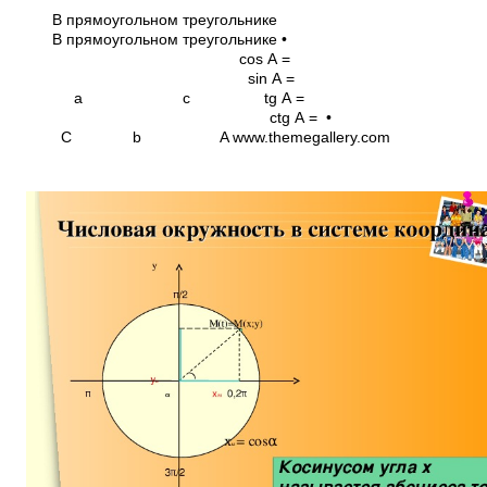
В прямоугольном треугольнике
В прямоугольном треугольнике •
cos A =
sin A =
a c tg A =
ctg A = •
C b A www.themegallery.com