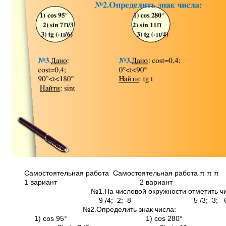
Самостоятельная работа Самостоятельная работа π π π
1 вариант 2 вариант 3 ва
№1.На числовой окружности отметить числа: π
9 /4; 2; ­8 ­5 /3; 3; 
№2.Определить знак числа:
1) cos 95° 1) cos 280° 1