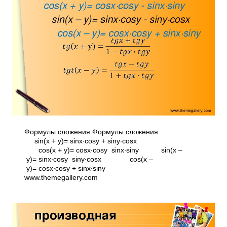
Формулы сложения Формулы сложения
sin(x + y)= sinx∙cosy + siny∙cosx
cos(x + y)= cosx∙cosy ­ sinx∙siny sin(x –
y)= sinx∙cosy ­ siny∙cosx cos(x –
y)= cosx∙cosy + sinx∙siny
www.themegallery.com