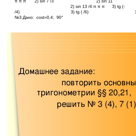
π π π 2) sin 7 /3 2) sin 11
2) sin 13 /4 π π π 3) tg (­
/4) 3) tg (­ /6) 3) tg 
№3.Дано: cost=0,4; 90°