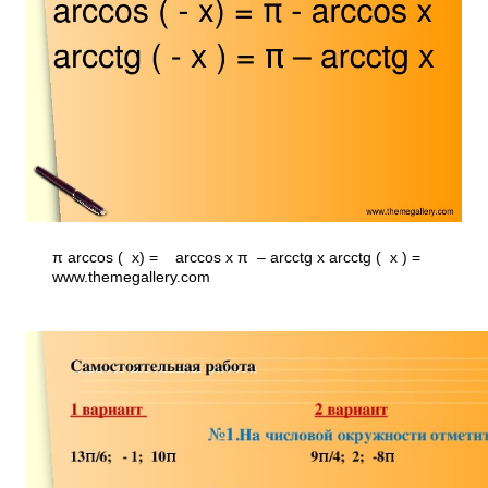
π arccos ( ­ x) = ­ arccos x π – arcctg x arcctg ( ­ x ) =
www.themegallery.com