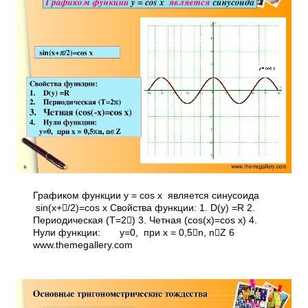
Графиком функции у = cos x является синусоида
sin(x+/2)=cos x Свойства функции: 1. D(y) =R 2.
Периодическая (Т=2) 3. Четная (cos(­x)=cos x) 4.
Нули функции: у=0, при х = 0,5n, nZ 6
www.themegallery.com