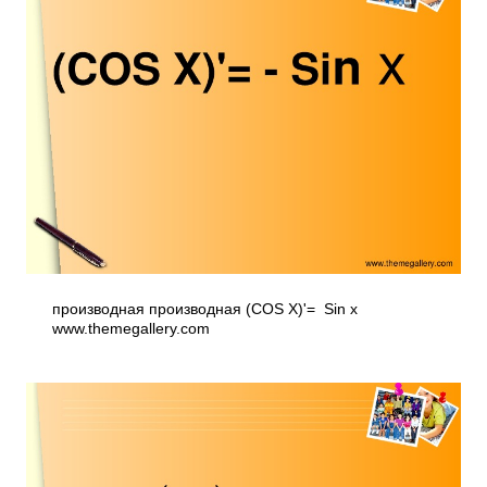
производная производная (COS X)'= ­ Sin x
www.themegallery.com