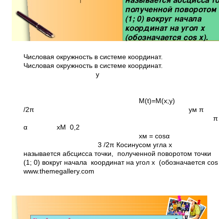
Числовая окружность в системе координат.
Числовая окружность в системе координат.
у
М(t)=M(x;y
/2π ум 
π
α хМ 0,2
хм = cosα
3 /2π Косинусом угла х
называется абсцисса точки, полученной поворотом точки
(1; 0) вокруг начала координат на угол х (обозначается cos 
www.themegallery.com