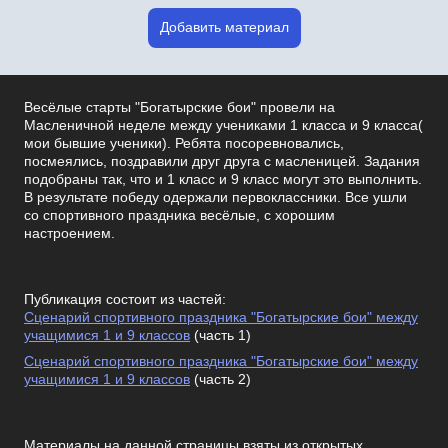
Добавить материал
Весёлые старты "Богатырские бои" провели на
Масленичной неделе между учениками 1 класса и 9 класса(
мои бывшие ученики). Ребята посоревновались,
посмеялись, поздравили друг друга с масленицей. Задания
подобраны так, что и 1 класс и 9 класс могут это выполнить.
В результате победу одержали первоклассники. Все ушли
со спортивного праздника весёлые, с хорошим
настроением.
Публикация состоит из частей:
Сценарий спортивного праздника "Богатырские бои" между
учащимися 1 и 9 классов
(часть 1)
Сценарий спортивного праздника "Богатырские бои" между
учащимися 1 и 9 классов
(часть 2)
Материалы на данной страницы взяты из открытых