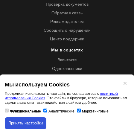
Проверка документов
Обратная связь
Рекламодателям
Сообщить о нарушении
Центр поддержки
Мы в соцсетях
Вконтакте
Одноклассники
Youtube
Мы используем Cookies
Продолжая использовать наш сайт, вы соглашаетесь с
политикой
использования Cookies
. Это файлы в браузере, которые помогают нам
Образовательная лицензия №5257 от 09.09.2020 (Л035-
сделать ваш опыт взаимодействия с сайтом удобнее.
01253-67/00192487)
Функциональные
Аналитические
Маркетинговые
Принять настройки
Свидетельство правообладателя товарного знака 11.01.2017