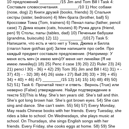
10 предложений _________/15 Jim and Tom Bill I Task 4:
Составьте словосочетания. ________/10 1) Ноc собаки
(nose, dog) 2) Книги друзей (books, friends) 3) Спальня
сестры (sister, bedroom) 4) Мяч брата (brother, ball) 5)
Кроссовки Тома (Tom, trainers) 6) Пенал папы (father, pencil
case) 7) Дома кошек (cats, houses) 8) Ручка друга (friend,
pen) 9) Столы, папы (tables, dad) 10) Печеньки бабушки
(grandma, buiscuits) 12) 11) __________/1017) Task 5:
Напишите, что есть и чего нет у Тома, Джима и Билла
(глагол have got/has got) Затем напишите про себя. Про
каждый предмет составьте предложение. (Например: У
меня есть мяч (я имею мяч)/У меня нет линейки (Я не
имею линейку)) 18) 25) Penc il case 19) 20) 22) Ruler 23) 24)
21) penci l 30) - 36) + 42) 29) Tom 35) Jim and Bill I 41) 31) + -
37) 43) - - 32) 38) 44) 26) siste r 27) Ball 28) 33) + 39) + 45)
34) + 40) + 46) 47) ________/15 13) 14) 15) 16) 48) 49) 50)
52) 51) Task 6: Прочитай текст и ответь : Верноь (True) или
неверно (False) утверждение. Найди подтверждение в
тексте 53)This is May. She’s ten years old. She’s tall and thin.
She’s got long brown hair. She’s got brown eyes. 54) She can
sing and dance. She can’t swim. 55) 56) 57) Every Monday,
May reads Chinese books with her friends. Every Tuesday, she
rides a bike to school. On Wednesdays, she plays music at
school. On Thursdays, she sings English songs with her
friends. Every Friday, she cooks eggs at home. 58) 59) She