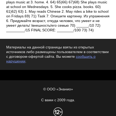
plays music at 3. home. 4. 64) 65)66) 67)68) She plays music
at school on Wednesdays. 5. She cooks pizza. books. 60)
61)62) 63) 1. May reads Chinese 2. May rides a bike to school
on Fridays.69) 71) Task 7: Опишите картинку. Из упражнения
6. Придумайте возраст, откуда человек, что умеет и не
умеет делать/ /внешность/его семью 70) ______/10 72)
_________/15 FINAL SCORE: ________/100 73) 74)
Материалы на данной страницы взяты из открытых
источников либо размещены пользователем в соответствии
с договором-офертой сайта. Вы можете
сообщить о
нарушении
.
© ООО «Знанио»
С вами с 2009 года.