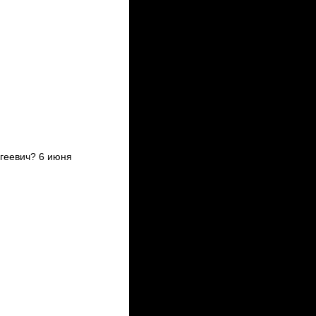
геевич? 6 июня