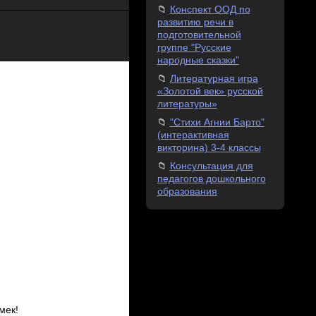
Конспект ООД по
развитию речи в
подготовительной
группе "Русские
народные сказки"
Литературная игра
«Золотой век» русской
литературы»
"Стихи Агнии Барто"
(интерактивная
викторина) 3-4 классы
Консультация для
педагогов дошкольного
образования
мек!