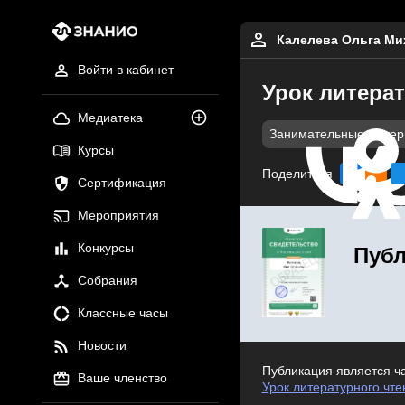
Калелева Ольга Ми
Войти в кабинет
Урок литерат
Медиатека
Занимательные мате
Курсы
Поделиться
Сертификация
Мероприятия
Конкурсы
Публ
Собрания
Классные часы
Новости
Публикация является ч
Ваше членство
Урок литературного чте