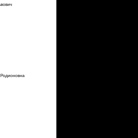
ьвович
 Родионовна