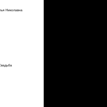
лья Николавна
Свадьба