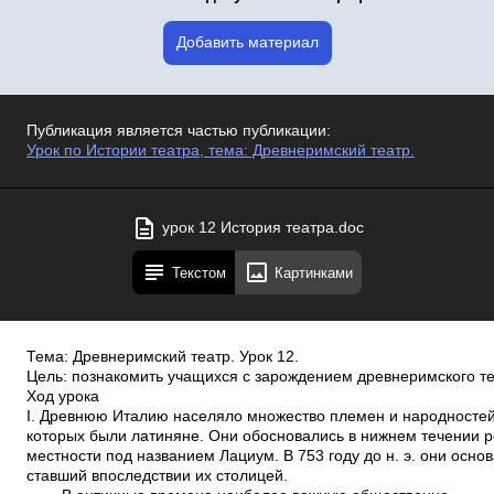
Добавить материал
Публикация является частью публикации:
Урок по Истории театра, тема: Древнеримский театр.
урок 12 История театра.doc
Текстом
Картинками
Тема: Древнеримский театр. Урок 12.
Цель: познакомить учащихся с зарождением древнеримского те
Ход урока
I. Древнюю Италию населяло множество племен и народностей
которых были латиняне. Они обосновались в нижнем течении р
местности под названием Лациум. В 753 году до н. э. они осно
ставший впоследствии их столицей.