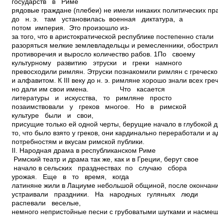
государств в Риме
рядовые граждане (плебеи) не имели никаких политических прав
до н. э. там установилась военная диктатура, а
потом империя. Это произошло из­
за того, что в аристократической республике постепенно стали
разоряться мелкие землевладельцы и ремесленники, обострил
противоречия и выросло количество рабов. 1По своему
культурному развитию этруски и греки намного
превосходили римлян. Этруски познакомили римлян с греческ
и алфавитом. К III веку до н. э. римляне хорошо знали всех гре
но дали им свои имена. Что касается
литературы и искусства, то римляне просто
позаимствовали у греков многое. Но в римской
культуре были и свои,
присущие только ей одной черты, берущие начало в глубокой д
то, что было взято у греков, они кардинально переработали и 
потребностям и вкусам римской публики.
II. Народная драма в республиканском Риме
Римский театр и драма так же, как и в Греции, берут свое
начало в сельских празднествах по случаю сбора
урожая. Еще в то время, когда
латиняне жили в Лациуме небольшой общиной, после окончан
устраивали праздники. На народных гуляньях люди
распевали веселые,
немного непристойные песни с грубоватыми шутками и насмеш