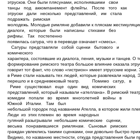
этрусков. Они были плясунами, исполнявшими свои
танцы под аккомпанемент флейты. После того как
этруски дали несколько представлений, им стала
подражать римская
молодежь. Молодые римляне добавили к пляскам жестикуляци
диалоги, которые были написаны стихами без
рифмы. Так постепенно
появилась сатура, что в переводе означает «смесь».
Сатуры представляли собой сценки бытового и
комического
характера, состоявшие из диалога, пения, музыки и танцев. О т
формирование римского театра большое влияние оказала этрус
говорит тот факт, что слово «гистрион» имеет этрусские корни.
в Риме стали называть тех людей, которые развлекали народ. 
перешло и в средневековый театр. Помимо сатур, в
Риме существовал еще один вид комических
представлений, который называли «ателлана». В римский театр
комедии попали во время многолетней войны в
Южной Италии. Там был
небольшой городок под названием Ателла, в котором жили пле
Люди из этих племен во время народных
гуляний разыгрывали небольшие комические сценки,
весьма понравившиеся римлянам. Сыновья римских
граждан увлеклись такими сценками, они довольно быстро при
Видимо, по названию местности, откуда представления были п