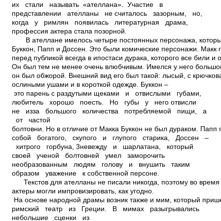
их стали называть «ателлана». Участие в
представлении ателланы не считалось зазорным, но,
когда у римлян появилась литературная драма,
профессия актера стала позорной.
В ателлане имелось четыре постоянных персонажа, которых
Буккон, Папп и Доссен. Это были комические персонажи. Макк 
перед публикой всегда в ипостаси дурака, которого все били и
Он был тем не менее очень влюбчивым. Имелся у него большой
он был обжорой. Внешний вид его был такой: лысый, с крючков
ослиными ушами и в короткой одежде. Буккон –
это парень с раздутыми щеками и отвислыми губами,
любитель хорошо поесть. Но губы у него отвисли
не из­за большого количества потребляемой пищи, а
от частой
болтовни. Но в отличие от Макка Буккон не был дураком. Папп
собой богатого, скупого и глупого старика, Доссен –
хитрого горбуна, 3невежду и шарлатана, который
своей ученой болтовней умел заморочить
необразованным людям голову и внушить таким
образом уважение к собственной персоне.
Текстов для ателланы не писали никогда, поэтому во время
актеры могли импровизировать, как угодно.
На основе народной драмы возник также и мим, который приш
римский театр из Греции. В мимах разыгрывались
небольшие сценки из