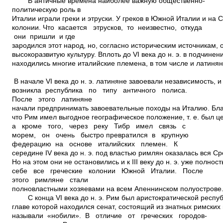
В античные времена наиболее важную общественно­
политическую роль в
Италии играли греки и этруски. У греков в Южной Италии и на
колонии. Что касается этрусков, то неизвестно, откуда
они пришли и где
зародился этот народ, но, согласно историческим источникам, 
высокоразвитую культуру. Вплоть до VI века до н. э. в подчинен
находились многие италийские племена, в том числе и латинян
В начале VI века до н. э. латиняне завоевали независимость, и
возникла республика по типу античного полиса.
После этого латиняне
начали предпринимать завоевательные походы на Италию. Бла
что Рим имел выгодное географическое положение, т. е. был ц
а кроме того, через реку Тибр имел связь с
морем, он очень быстро превратился в крупную
федерацию на основе италийских племен. К
середине IV века до н. э. под властью римлян оказалась вся С
Но на этом они не остановились и к III веку до н. э. уже полно
себе все греческие колонии Южной Италии. После
этого римляне стали
полновластными хозяевами на всем Апеннинском полуострове
С конца VI века до н. э. Рим был аристократической респуб
главе которой находился сенат, состоящий из знатных римских
называли «нобили». В отличие от греческих городов­