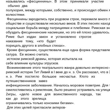
назывались «фесциннины». В этом принимали участие
обычно два
полухория, между которыми, собственно, и происходил обмен
колкостями.
Фесциннины зародились при родовом строе, пережили много 
обществе и существовали несколько веков. В этих песнях нахо
социальная борьба между патрициями и плебеями. Римская зн
обуздать фесциннинские насмешки, но это ей плохо удавалось.
Риме был издан закон и установлено строгое
наказание тому, «кто будет
порицать другого в злобных стихах».
Кроме фесциннин, существовала еще одна форма представле
сатура. Ее можно считать
истоком римской драмы, которая испытала на
себе влияние культуры этрусков.
Возникновение этого театрального жанра довольно интересно
римский историк Тит Ливий в I веке до н. э. Он рассказал, что в 
н. э. Рим постигло большое несчастье. Кто­то из
путешественников завез
инфекционное заболевание. Началось моровое поветрие. Для т
смилостивились к римлянам, было решено устраивать на улица
2игры, «дело новое для воинственного народа, так
как до этого зрелища
ограничивались только конскими бегами».
Для этих целей пригласили актеров­