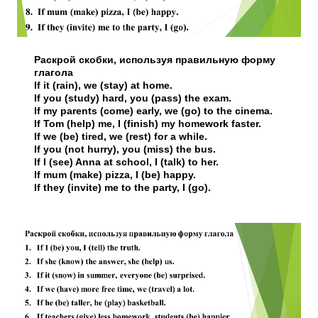
Раскрой скобки, используя правильную форму
глагола
If it (rain), we (stay) at home.
If you (study) hard, you (pass) the exam.
If my parents (come) early, we (go) to the cinema.
If Tom (help) me, I (finish) my homework faster.
If we (be) tired, we (rest) for a while.
If you (not hurry), you (miss) the bus.
If I (see) Anna at school, I (talk) to her.
If mum (make) pizza, I (be) happy.
If they (invite) me to the party, I (go).