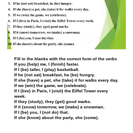
Fill in the blanks with the correct form of the verbs
If you (help) me, I (finish) faster.
If I (be) taller, I (play) basketball.
If he (not eat) breakfast, he (be) hungry.
If she (have) a pet, she (take) it for walks every day.
If we (win) the game, we (celebrate).
If I (live) in Paris, I (visit) the Eiffel Tower every
week.
If they (study), they (get) good marks.
If it (snow) tomorrow, we (make) a snowman.
If I (be) you, I (not do) that.
If she (know) about the party, she (come).