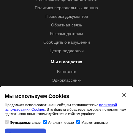
Политика персональных данных
Проверка документов
Обратная связь
Рекламодателям
Сообщить о нарушении
Центр поддержки
Мы в соцсетях
Вконтакте
Одноклассники
Youtube
Мы используем Cookies
Продолжая использовать наш сайт, вы соглашаетесь с
политикой
использования Cookies
. Это файлы в браузере, которые помогают нам
Образовательная лицензия №5257 от 09.09.2020 (Л035-
сделать ваш опыт взаимодействия с сайтом удобнее.
01253-67/00192487)
Функциональные
Аналитические
Маркетинговые