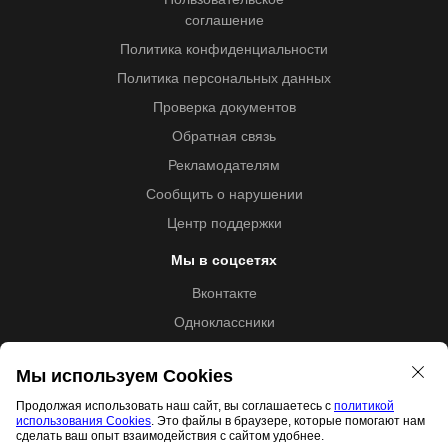
соглашение
Политика конфиденциальности
Политика персональных данных
Проверка документов
Обратная связь
Рекламодателям
Сообщить о нарушении
Центр поддержки
Мы в соцсетях
Вконтакте
Одноклассники
Youtube
Мы используем Cookies
Продолжая использовать наш сайт, вы соглашаетесь с
политикой
использования Cookies
. Это файлы в браузере, которые помогают нам
Образовательная лицензия №5257 от 09.09.2020 (Л035-
сделать ваш опыт взаимодействия с сайтом удобнее.