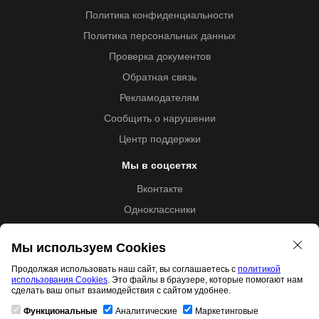
Политика конфиденциальности
Политика персональных данных
Проверка документов
Обратная связь
Рекламодателям
Сообщить о нарушении
Центр поддержки
Мы в соцсетях
Вконтакте
Одноклассники
Youtube
Мы используем Cookies
Продолжая использовать наш сайт, вы соглашаетесь с
политикой
использования Cookies
. Это файлы в браузере, которые помогают нам
Образовательная лицензия №5257 от 09.09.2020 (Л035-
сделать ваш опыт взаимодействия с сайтом удобнее.
01253-67/00192487)
Функциональные
Аналитические
Маркетинговые