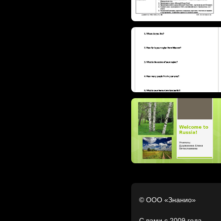
© ООО «Знанио»
С вами с 2009 года.