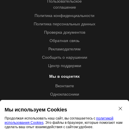
Пользовательское
соглашение
Политика конфиденциальности
Политика персональных данных
Проверка документов
Обратная связь
Рекламодателям
Сообщить о нарушении
Центр поддержки
Мы в соцсетях
Вконтакте
Одноклассники
Youtube
Мы используем Cookies
Продолжая использовать наш сайт, вы соглашаетесь с
политикой
использования Cookies
. Это файлы в браузере, которые помогают нам
Образовательная лицензия №5257 от 09.09.2020 (Л035-
сделать ваш опыт взаимодействия с сайтом удобнее.