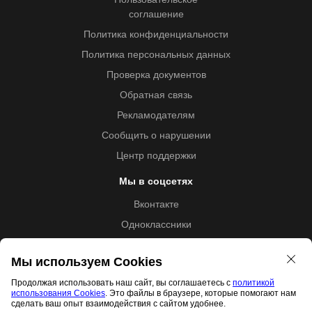
соглашение
Политика конфиденциальности
Политика персональных данных
Проверка документов
Обратная связь
Рекламодателям
Сообщить о нарушении
Центр поддержки
Мы в соцсетях
Вконтакте
Одноклассники
Youtube
Мы используем Cookies
Продолжая использовать наш сайт, вы соглашаетесь с
политикой
использования Cookies
. Это файлы в браузере, которые помогают нам
Образовательная лицензия №5257 от 09.09.2020 (Л035-
сделать ваш опыт взаимодействия с сайтом удобнее.