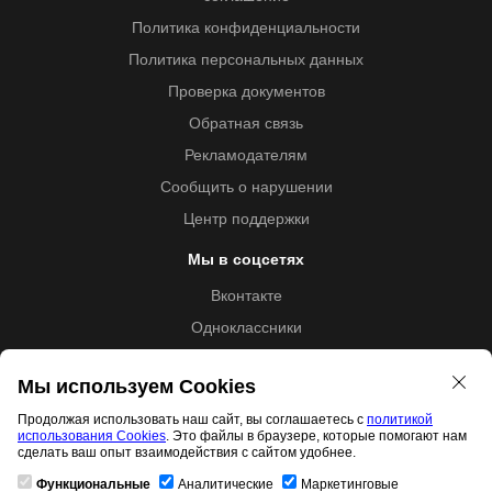
Политика конфиденциальности
Политика персональных данных
Проверка документов
Обратная связь
Рекламодателям
Сообщить о нарушении
Центр поддержки
Мы в соцсетях
Вконтакте
Одноклассники
Youtube
Мы используем Cookies
Продолжая использовать наш сайт, вы соглашаетесь с
политикой
использования Cookies
. Это файлы в браузере, которые помогают нам
Образовательная лицензия №5257 от 09.09.2020 (Л035-
сделать ваш опыт взаимодействия с сайтом удобнее.
01253-67/00192487)
Функциональные
Аналитические
Маркетинговые