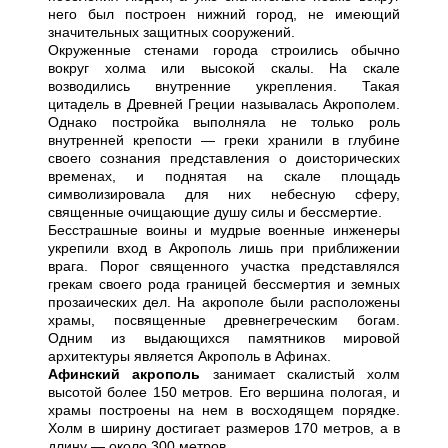
него был построен нижний город, не имеющий
значительных защитных сооружений.
Окруженные стенами города строились обычно
вокруг холма или высокой скалы. На скале
возводились внутренние укрепления. Такая
цитадель в Древней Греции называлась Акрополем.
Однако постройка выполняла не только роль
внутренней крепости — греки хранили в глубине
своего сознания представления о доисторических
временах, и поднятая на скале площадь
символизировала для них небесную сферу,
священные очищающие душу силы и бессмертие.
Бесстрашные воины и мудрые военные инженеры
укрепили вход в Акрополь лишь при приближении
врага. Порог священного участка представлялся
грекам своего рода границей бессмертия и земных
прозаических дел. На акрополе были расположены
храмы, посвященные древнегреческим богам.
Одним из выдающихся памятников мировой
архитектуры является Акрополь в Афинах.
Афинский акрополь
занимает скалистый холм
высотой более 150 метров. Его вершина пологая, и
храмы построены на нем в восходящем порядке.
Холм в ширину достигает размеров 170 метров, а в
длину — около 300 метров.