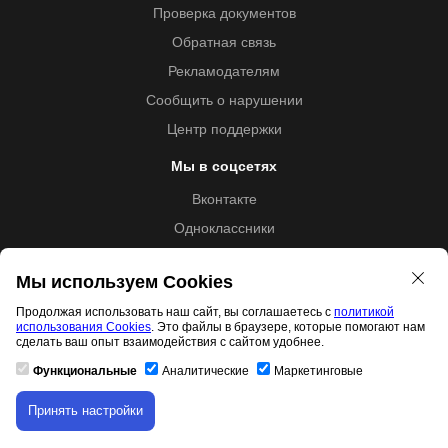
Проверка документов
Обратная связь
Рекламодателям
Сообщить о нарушении
Центр поддержки
Мы в соцсетях
Вконтакте
Одноклассники
Youtube
Мы используем Cookies
Продолжая использовать наш сайт, вы соглашаетесь с
политикой
использования Cookies
. Это файлы в браузере, которые помогают нам
Образовательная лицензия №5257 от 09.09.2020 (Л035-
сделать ваш опыт взаимодействия с сайтом удобнее.
01253-67/00192487)
Функциональные
Аналитические
Маркетинговые
Принять настройки
Скачивание материала доступно только для
Свидетельство правообладателя товарного знака 11.01.2017
авторизованных пользователей.