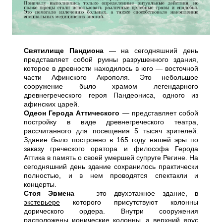
Святилище Пандиона
— на сегодняшний день
представляет собой руины разрушенного здания,
которое в древности находилось в юго — восточной
части Афинского Акрополя. Это небольшое
сооружение было храмом легендарного
древнегреческого героя Пандеониса, одного из
афинских царей.
Одеон Герода Аттического
— представляет собой
постройку в виде древнегреческого театра,
рассчитанного для посещения 5 тысяч зрителей.
Здание было построено в 165 году нашей эры по
заказу греческого оратора и философа Герода
Аттика в память о своей умершей супруге Регине. На
сегодняшний день здание сохранилось практически
полностью, и в нем проводятся спектакли и
концерты.
Стоя Эвмена
— это двухэтажное здание, в
экстерьере
которого присутствуют колонны
дорического ордера. Внутри сооружения
расположены ионические колонны, а верхний ярус