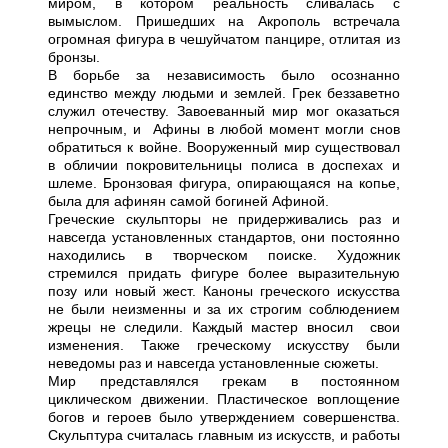
миром, в котором реальность сливалась с
вымыслом. Пришедших на Акрополь встречала
огромная фигура в чешуйчатом панцире, отлитая из
бронзы.
В борьбе за независимость было осознанно
единство между людьми и землей. Грек беззаветно
служил отечеству. Завоеванный мир мог оказаться
непрочным, и Афины в любой момент могли снов
обратиться к войне. Вооруженный мир существовал
в обличии покровительницы полиса в доспехах и
шлеме. Бронзовая фигура, опирающаяся на копье,
была для афинян самой богиней Афиной.
Греческие скульпторы не придерживались раз и
навсегда установленных стандартов, они постоянно
находились в творческом поиске. Художник
стремился придать фигуре более выразительную
позу или новый жест. Каноны греческого искусства
не были неизменны и за их строгим соблюдением
жрецы не следили. Каждый мастер вносил свои
изменения. Также греческому искусству были
неведомы раз и навсегда установленные сюжеты.
Мир представлялся грекам в постоянном
циклическом движении. Пластическое воплощение
богов и героев было утверждением совершенства.
Скульптура считалась главным из искусств, и работы