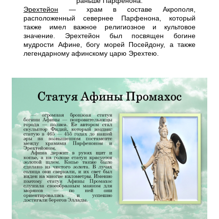
раньше Парфенона.
Эрехтейон
— храм в составе Акрополя,
расположенный севернее Парфенона, который
также имел важное религиозное и культовое
значение. Эрехтейон был посвящен богине
мудрости Афине, богу морей Посейдону, а также
легендарному афинскому царю Эрехтею.