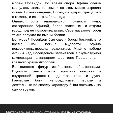
морей Посейдон. Во время спора Афина слегка
коснулась скалы копьем, и на этом месте выросла
олива. В свою очередь, Посейдон ударил трезубцем
о камень, и из него забила вода.
Однако боги единодушно признали чудо,
сотворенное Афиной, более полезным, и отдали
город под ее покровительство. Свое название город
также получил по имени богини.
Бог морей Посейдон был еще и богом богачей, в то
время как богиня мудрости Афина
покровительствовала труженикам. Миф о победе
Афины над Посейдоном запечатлен в скульптурной
композиции на западном фронтоне Парфенона —
главного храма Акрополя.
Большинство фигур изображены обнаженными.
Идеалом греков была гармония внешней и
внутренней красоты, единство тела и духа.
Греческие боги, непоседливые, пылкие и
деятельные по своему характеру были похожими на
самих греков.
Материалы на данной страницы взяты из открытых