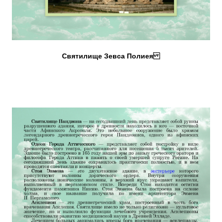
Святилище Зевса Полиея