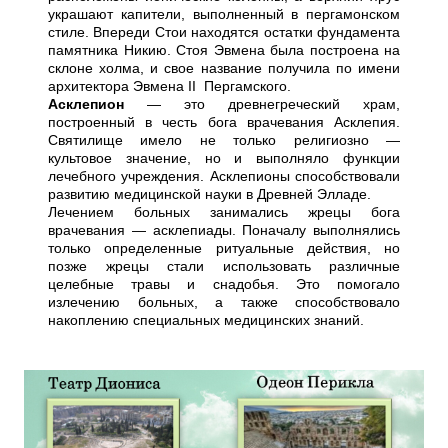
украшают капители, выполненный в пергамонском
стиле. Впереди Стои находятся остатки фундамента
памятника Никию. Стоя Эвмена была построена на
склоне холма, и свое название получила по имени
архитектора Эвмена II Пергамского.
Асклепион
— это древнегреческий храм,
построенный в честь бога врачевания Асклепия.
Святилище имело не только религиозно —
культовое значение, но и выполняло функции
лечебного учреждения. Асклепионы способствовали
развитию медицинской науки в Древней Элладе.
Лечением больных занимались жрецы бога
врачевания — асклепиады. Поначалу выполнялись
только определенные ритуальные действия, но
позже жрецы стали использовать различные
целебные травы и снадобья. Это помогало
излечению больных, а также способствовало
накоплению специальных медицинских знаний.