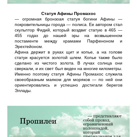
Статуя Афины Промахос
— огромная бронзоая статуя богини Афины —
покровительницы города — полиса. Ее автором стал
скульптор Фидий, который воздвиг статую в 465 —
455 годах до нашей эры на возвышенном
постаменте между храмами Парфеноном и
Эрехтейоном.
Афина держит в руках щит и копье, а на голове
статуи красуется золотой шлем. Копье также было
сделано из чистого золота. В лучах солнца они
сверкали, и их свет был виден на многие километры.
Именно поэтому статуя Афины Промахос служила
своеобразным маяком для моряков — по ней они
ориентировались и успешно достигали берегов
Эллады.