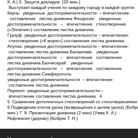
К. А.) 5. Защита докладов. (20 мин.)
Выступает каждый ученик по каждому городу в каждой группе.
Керчь: увиденные достопримечательности – впечатление­
составление листка дневника Феодосия: увиденные
достопримечательности – впечатление­ стихотворение
(«Эллегия»)­ составление листка дневника.
Гурзуф: увиденные достопримечательности – впечатление­
стихотворение («К морю»)­ составление листка дневника.
Алупка: увиденные достопримечательности – впечатление­
составление листка дневника Балаклава: увиденные
достопримечательности – впечатление­ составлении
листка дневника.Бахчисарай: увиденные
достопримечательности – впечатление­ составление
листка дневника Симферополь:
увиденные достопримечательности – впечатление­
составление листка дневника
Перекоп: увиденные достопримечательности –
впечатление­ составление листка дневника. 4
5. Сравнение дополненных стихотворений со стихотворениями
6.Подведение итогов урока (возвращение к целям урока) (Бобрик
мин.) 7. 8. Презентация дневника (2 мин) (Ужва К. А.)
Рефлексия (дерево) (Бобрик Т. Н.)