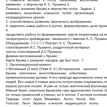
2. Повысить интерес к поэту, сказочнику, воспитание
уважения к творчеству А. С. Пушкина 3.
Показать значение Крыма в творчестве поэта. Задачи: 1.
развивать мышление учащихся путём организации
нетрадиционных уроков;
2. способствовать развитию творческого воображения;
3. закрепить навык работы в группе, формулировать цели проек
4.
продолжить работу по формированию чувств патриотизма на 
литературного краеведения, связанного с именем А. С. Пушкин
Оборудование:      Портрет А. С. Пушкина
стихотворения А.С. Пушкина; раздаточный материал
тексты стихотворений А.С.Пушкина.
Дневник воспоминаний о Крыме;
Карта Крыма с указание городов, где был поэт. 
1. Организационный момент
2 Мотивация (3 мин) (Ужва К. А.) Историческое прошлое
Крыма наполнено многообразными событиями,
примечательными датами. А его природа вдохновляла очень м
людей. Все новые и новые красоты полуострова открывались 
взором русской поэзии. И уже не только экзотический Бахчиса
Южный берег, сказочные Крымские горы вдохновляют поэтов. 
не только правителей и ученых, но и поэтов. У истоков поэтиче
Тавриды стоят Адам Мицкевич, Антон Чехов, Лев
Толстой, Леся Украина и многие выдающиеся поэты