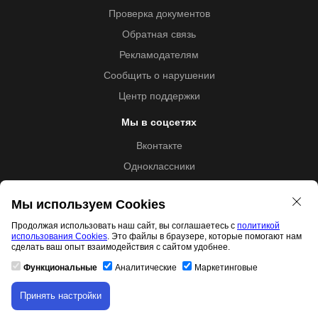
Проверка документов
Обратная связь
Рекламодателям
Сообщить о нарушении
Центр поддержки
Мы в соцсетях
Вконтакте
Одноклассники
Youtube
Мы используем Cookies
Продолжая использовать наш сайт, вы соглашаетесь с
политикой
использования Cookies
. Это файлы в браузере, которые помогают нам
Образовательная лицензия №5257 от 09.09.2020 (Л035-
сделать ваш опыт взаимодействия с сайтом удобнее.
01253-67/00192487)
Функциональные
Аналитические
Маркетинговые
Принять настройки
Скачивание материала доступно только для
Свидетельство правообладателя товарного знака 11.01.2017
авторизованных пользователей.