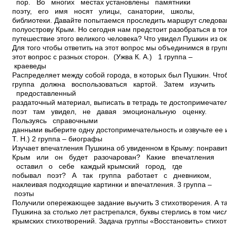
пор. Во многих местах установлены памятники
поэту, его имя носят улицы, санатории, школы,
библиотеки. Давайте попытаемся проследить маршрут следова
полуострову Крым. Но сегодня нам предстоит разобраться в то
путешествие этого великого человека? Что увидел Пушкин из о
Для того чтобы ответить на этот вопрос мы объединимся в груп
этот вопрос с разных сторон. (Ужва К. А.) 1 группа –
краеведы
Распределяет между собой города, в которых был Пушкин. Чтоб
группа должна воспользоваться картой. Затем изучить
предоставленный
раздаточный материал, выписать в тетрадь те достопримечате
поэт там увидел, не давая эмоциональную оценку.
Пользуясь справочными
данными выберите одну достопримечательность и озвучьте ее 
Т. Н.) 2 группа – биографы
Изучает впечатления Пушкина об увиденном в Крыму: понравит
Крым или он будет разочарован? Какие впечатления
оставил о себе каждый крымский город, где
побывал поэт? А так группа работает с дневником,
наклеивая подходящие картинки и впечатления. 3 группа –
поэты
Получили опережающее задание выучить 3 стихотворения. А та
Пушкина за столько лет растрепался, буквы стерлись в том чис
крымских стихотворений. Задача группы «Восстановить» стихот