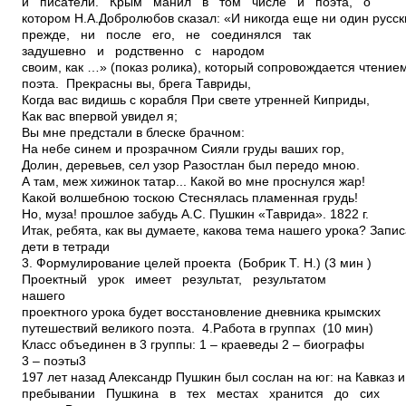
и писатели. Крым манил в том числе и поэта, о
котором Н.А.Добролюбов сказал: «И никогда еще ни один русск
прежде, ни после его, не соединялся так
задушевно и родственно с народом
своим, как …» (показ ролика), который сопровождается чтение
поэта. Прекрасны вы, брега Тавриды,
Когда вас видишь с корабля При свете утренней Киприды,
Как вас впервой увидел я;
Вы мне предстали в блеске брачном:
На небе синем и прозрачном Сияли груды ваших гор,
Долин, деревьев, сел узор Разостлан был передо мною.
А там, меж хижинок татар... Какой во мне проснулся жар!
Какой волшебною тоскою Стеснялась пламенная грудь!
Но, муза! прошлое забудь А.С. Пушкин «Таврида». 1822 г.
Итак, ребята, как вы думаете, какова тема нашего урока? Запис
дети в тетради
3. Формулирование целей проекта (Бобрик Т. Н.) (3 мин )
Проектный урок имеет результат, результатом
нашего
проектного урока будет восстановление дневника крымских
путешествий великого поэта. 4.Работа в группах (10 мин)
Класс объединен в 3 группы: 1 – краеведы 2 – биографы
3 – поэты3
197 лет назад Александр Пушкин был сослан на юг: на Кавказ 
пребывании Пушкина в тех местах хранится до сих