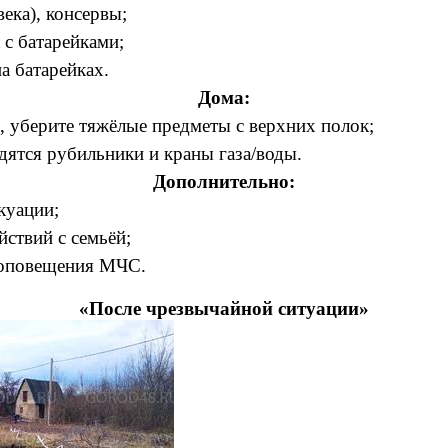
века), консервы;
 с батарейками;
а батарейках.
Дома:
, уберите тяжёлые предметы с верхних полок;
одятся рубильники и краны газа/воды.
Дополнительно:
куации;
йствий с семьёй;
 оповещения МЧС.
«После чрезвычайной ситуации»