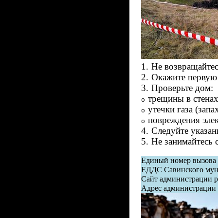
1.
Не возвращайтес
2.
Окажите первую 
3.
Проверьте дом:
трещины в стенах,
o
утечки газа (запа
o
повреждения элек
o
4.
Следуйте указан
5.
Не занимайтесь 
Единый номер вызова 
ЕДДС Савинского мун. 
Сайт администрации ра
Адрес администрации С