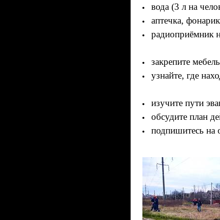
вода (3 л на чело
аптечка, фонарик
радиоприёмник н
закрепите мебель
узнайте, где нах
изучите пути эва
обсудите план де
подпишитесь на