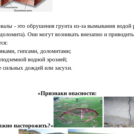
ы - это обрушения грунта из‑за вымывания водой 
, доломита). Они могут возникать внезапно и приводит
ся:
няками, гипсами, доломитами;
 подземной водной эрозией;
е сильных дождей или засухи.
«Признаки опасности:
лжно насторожить?»