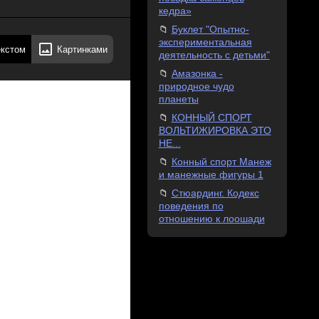
кедра»
Буклет "Опытно-
экспериментальная
екстом
Картинками
деятельность с детьми"
Амазонка -
природное чудо
планеты
КОННЫЙ СПОРТ
ВОЛЬТИЖИРОВКА ЭТО
НЕ...
Конный спорт Манеж
и манежные фигуры 1
Стюардинг. Кодекс
поведения по
отношению к лоошади