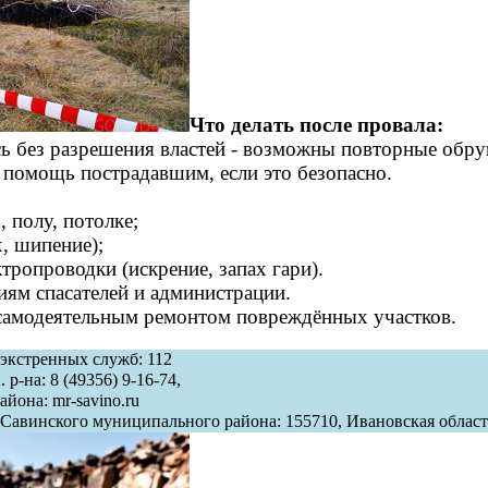
Что делать после провала:
ь без разрешения властей - возможны повторные обр
помощь пострадавшим, если это безопасно.
 полу, потолке;
х, шипение);
тропроводки (искрение, запах гари).
иям спасателей и администрации.
самодеятельным ремонтом повреждённых участков.
экстренных служб: 112
р-на: 8 (49356) 9‑16‑74,
йона: mr-savino.ru
авинского муниципального района: 155710, Ивановская область