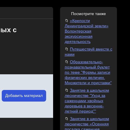
Посмотрите также
«Крепости
Ленинградской земли»
ных с
Волонтерская
экскурсионная
деятельность
Путешествуй вместе с
нами
Образовательно-
познавательный буклет
по теме "Формы записи
физических величин.
Множители и приставки"
Занятие в школьном
Добавить материал
лесничестве "Уход за
саженцами хвойных
деревьев в весенне-
летний период""
Занятие в школьном
лесничестве «Осенняя
посадка саженцев