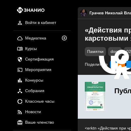
Грачев Николай Вл
Войти в кабинет
«Действия п
карстовыми
Медиатека
Курсы
Памятки
docx
02
Сертификация
Поделиться
Мероприятия
Конкурсы
Публ
Собрания
Классные часы
Новости
Ваше членство
<erktn «Действия при 