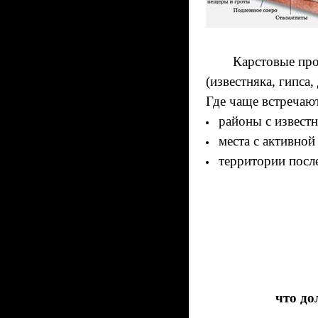
Карстовые провал
(известняка, гипса
Где чаще встречают
районы с извест
места с активной
территории посл
что до