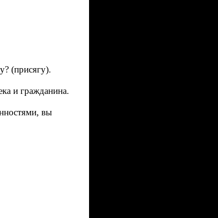
? (присягу).
ека и гражданина.
анностями, вы