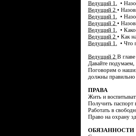
Ведущий 1.
• Назов
Ведущий 2
• Назов
Ведущий 1.
• Назов
Ведущий 2
• Назов
Ведущий 1.
• Какое
Ведущий 2
• Как н
Ведущий 1.
• Что п
Ведущий 2
В главе
Давайте подумаем, 
Поговорим о наших 
должны правильно 
ПРАВА
Жить и воспитыват
Получить паспорт
Работать в свободн
Право на охрану з
ОБЯЗАННОСТИ