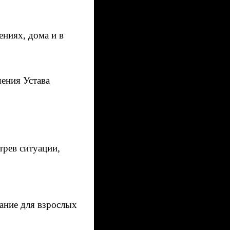
ниях, дома и в
ения Устава
трев ситуации,
зание для взрослых