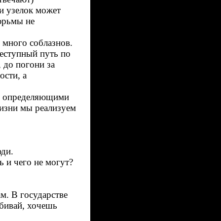
 и узелок может
юрьмы не
г много соблазнов.
еступный путь по
 до погони за
ости, а
и, определяющими
жизни мы реализуем
юди.
 и чего не могут?
м. В государстве
бивай, хочешь