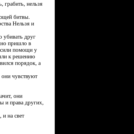
, грабить, нельзя
ающей битвы.
ства Нельзя и
о убивать друг
жно пришло в
осили помощи у
ишли к решению
вился порядок, а
, они чувствуют
ачит, они
ы и права других,
 и на свет