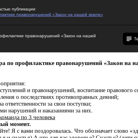
астью публикации:
лактике правонарушений «Закон на нашей земле»
рофилактике правонарушений «Закон на нашей
Т
ра по профилактике правонарушений «Закон на н
оприятия:
ступлений и правонарушений, воспитание правового со
вления о последствиях противоправных деяний;
ва ответственности за свои поступки;
ами нарушений и наказаниями за них.
команда по 3 человека
ный момент.
те! Я с вами поздоровалась. Что обозначает слово «з
я и счастья) А что для вас здоровье? Счастье? (дети о