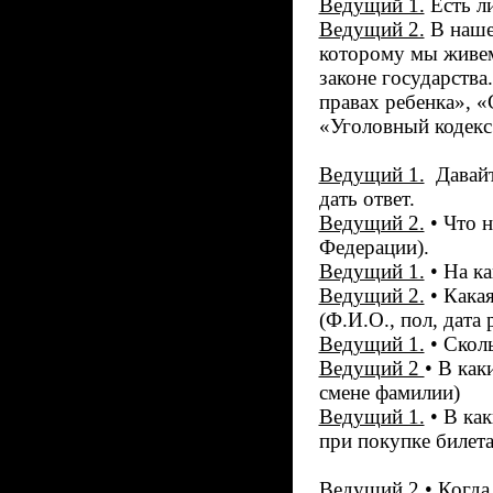
Ведущий 1.
Есть л
Ведущий 2.
В нашем
которому мы живем
законе государств
правах ребенка», «
«Уголовный кодекс
Ведущий 1.
Давайт
дать ответ.
Ведущий 2.
• Что н
Федерации).
Ведущий 1.
• На ка
Ведущий 2.
• Какая
(Ф.И.О., пол, дата
Ведущий 1.
• Сколь
Ведущий 2
• В как
смене фамилии)
Ведущий 1.
• В как
при покупке билета 
Ведущий 2
• Когда