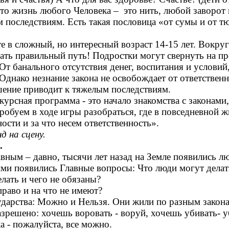
что жизнь любого Человека – это нить, любой заворот
 последствиям. Есть такая пословица «от сумы и от т
те в сложный, но интересный возраст 14-15 лет. Вокру
ть правильный путь! Подростки могут свернуть на пр
т банального отсутствия денег, воспитания и условий,
Однако незнание закона не освобождает от ответственн
ние приводит к тяжелым последствиям.
курсная программа - это начало знакомства с законам
робуем в ходе игры разобраться, где в повседневной 
ности и за что несем ответственность».
д на сцену.
.
вным – давно, тысячи лет назад на Земле появились л
ми появились Главные вопросы: Что люди могут делать
лать и чего не обязаны?
раво и на что не имеют?
ударства: Можно и Нельзя. Они жили по разным закона
зрешено: хочешь воровать - воруй, хочешь убивать- у
а - пожалуйста, все можно.