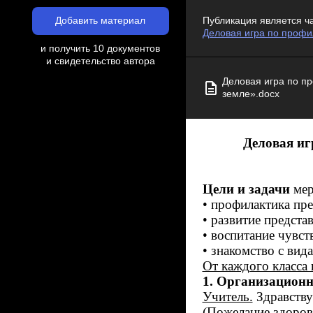
Добавить материал
Публикация является ч
Деловая игра по профи
и получить 10 документов
и свидетельство автора
Деловая игра по п
земле».docx
Деловая иг
Цели и задачи
мер
• профилактика пре
• развитие предста
• воспитание чувст
• знакомство с вид
От каждого класса 
1. Организацион
Учитель.
Здравствуй
(Пожелание здоровь