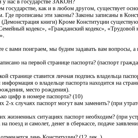
и у нас в государстве ЗАКОН?
 государстве, как и в любом другом, существует осно
. Где прописаны эти законы? Законы записаны в Конс
а. (Демонстрация книги) Кроме Конституции существую
Семейный кодекс», «Гражданский кодекс», «Трудовой к
».
е с вами поиграем, мы будим задавать вам вопросы, а
аписано на первой странице паспорта? (паспорт гражд
кой странице ставится личная подпись владельца паспор
 информация о владельце паспорта находится на стран
 рождения, место рождения).
ко цифр в номере паспорта? (10)
их 2-х случаях паспорт могут вам заменить? (при утрат
их жизненных ситуациях паспорт необходим? (при устр
на поезд и самолет, денег в сберкассе, подаче заявления
 отмечается день Конституции? (12 дек. )