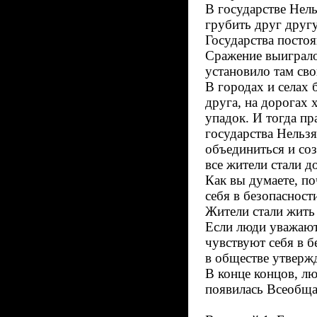
В государстве Нель
грубить друг другу
Государства посто
Сражение выиграло
установило там сво
В городах и селах 
друга, на дорогах
упадок. И тогда п
государства Нельз
объединиться и соз
все жители стали д
Как вы думаете, по
себя в безопасност
Жители стали жить 
Если люди уважают
чувствуют себя в б
в обществе утвержд
В конце концов, лю
появилась Всеобщая