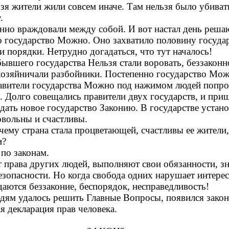
зя жители жили совсем иначе. Там нельзя было убивать
.
янно враждовали между собой. И вот настал день реш
 государство Можно. Оно захватило половину государ
и порядки. Нетрудно догадаться, что тут началось!
бывшего государства Нельзя стали воровать, беззаконн
 хозяйничали разбойники. Постепенно государство Мо
равители государства Можно под нажимом людей попр
я. Долго совещались правители двух государств, и пр
дать новое государство Законию. В государстве устано
овольны и счастливы.
чему страна стала процветающей, счастливы ее жители
и?
по законам.
 права других людей, выполняют свои обязанности, зн
езопасности. Но когда свобода одних нарушает интерес
аются беззаконие, беспорядок, несправедливость!
дям удалось решить Главные Вопросы, появился закон,
 декларация прав человека.