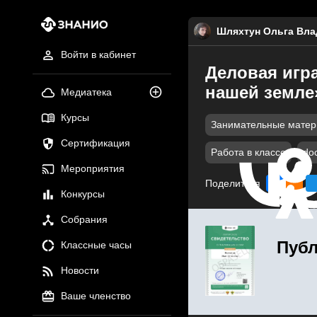
Шляхтун Ольга Вл
Войти в кабинет
Деловая игр
нашей земле
Медиатека
Курсы
Занимательные мате
Сертификация
Работа в классе
do
Мероприятия
Поделиться
Конкурсы
Собрания
Публ
Классные часы
Новости
Ваше членство