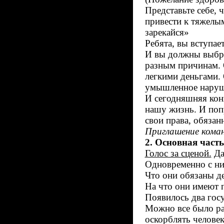
Представьте себе, 
привести к тяжелым
зарекайся»
Ребята, вы вступае
И вы должны выбра
разным причинам. О
легкими деньгами. 
умышленное наруше
И сегодняшняя кон
нашу жизнь. И поп
свои права, обязан
Приглашение коман
2. Основная часть
Голос за сценой.
Да
Одновременно с ни
Что они обязаны де
На что они имеют п
Появилось два гос
Можно все было ра
оскорблять человек