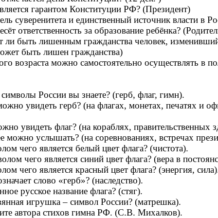
вляется гарантом Конституции РФ? (Президент)
ель суверенитета и единственный источник власти в Ро
есёт ответственность за образование ребёнка? (Родител
т ли быть лишенным гражданства человек, изменивший
ожет быть лишен гражданства)
ого возраста можно самостоятельно осуществлять в п
 символы России вы знаете? (герб, флаг, гимн).
ожно увидеть герб? (на флагах, монетах, печатях и о
ожно увидеть флаг? (на кораблях, правительственных зда
е можно услышать? (на соревнованиях, встречах презид
лом чего является белый цвет флага? (чистота).
лом чего является синий цвет флага? (вера в постоянс
лом чего является красный цвет флага? (энергия, сила)
значает слово «герб»? (наследство).
нное русское название флага? (стяг).
янная игрушка – символ России? (матрешка).
ите автора стихов гимна РФ. (С.В. Михалков).