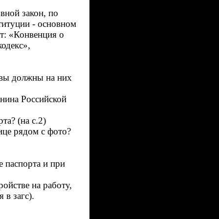
вной закон, по
титуции - основном
т: «Конвенция о
одекс»,
 вы должны на них
анина Российской
та? (на с.2)
ице рядом с фото?
е паспорта и при
ойстве на работу,
 в загс).