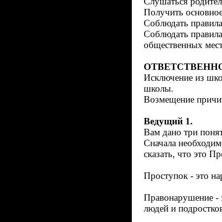
Слушаться родител
Получить основное
Соблюдать правила
Соблюдать правила
общественных мест
ОТВЕТСТВЕНН
Исключение из шко
школы.
Возмещение причин
Ведущий 1.
Вам дано три поня
Сначала необходимо
сказать, что это П
Проступок - это н
Правонарушение - э
людей и подростков