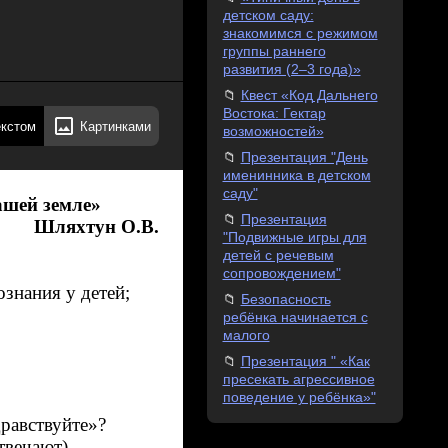
детском саду:
знакомимся с режимом
группы раннего
развития (2–3 года)»
Квест «Код Дальнего
Востока: Гектар
екстом
Картинками
возможностей»
Презентация "День
именинника в детском
саду"
ашей земле»
Презентация
Шляхтун О.В.
"Подвижные игры для
детей с речевым
сопровождением"
знания у детей;
Безопасность
ребёнка начинается с
малого
Презентация " «Как
пресекать агрессивное
поведение у ребёнка»"
дравствуйте»?
твечают)