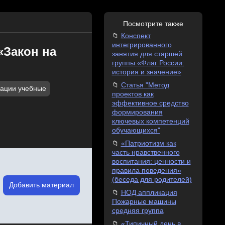
Посмотрите также
Конспект
интегрированного
«Закон на
занятия для старшей
группы «Флаг России:
история и значение»
Статья "Метод
ации учебные
проектов как
эффективное средство
формирования
ключевых компетенций
обучающихся"
«Патриотизм как
часть нравственного
воспитания: ценности и
правила поведения»
(беседа для родителей)
Добавить материал
НОД аппликация
Пожарные машины
средняя группа
«Типичный день в