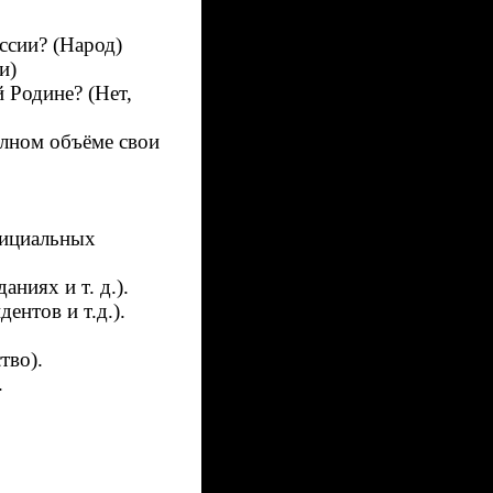
ссии? (Народ)
и)
 Родине? (Нет,
олном объёме свои
фициальных
ниях и т. д.).
ентов и т.д.).
тво).
.