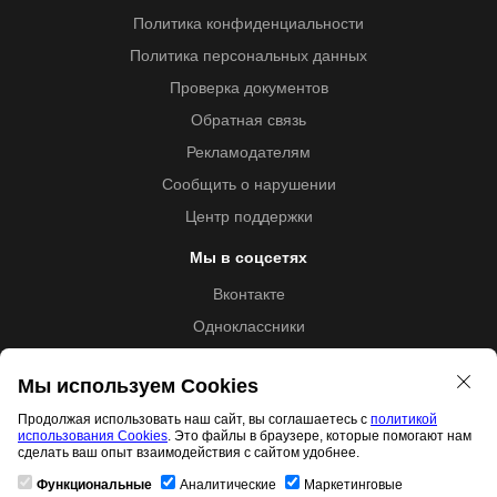
Политика конфиденциальности
Политика персональных данных
Проверка документов
Обратная связь
Рекламодателям
Сообщить о нарушении
Центр поддержки
Мы в соцсетях
Вконтакте
Одноклассники
Youtube
Мы используем Cookies
Продолжая использовать наш сайт, вы соглашаетесь с
политикой
использования Cookies
. Это файлы в браузере, которые помогают нам
Образовательная лицензия №5257 от 09.09.2020 (Л035-
сделать ваш опыт взаимодействия с сайтом удобнее.
01253-67/00192487)
Функциональные
Аналитические
Маркетинговые