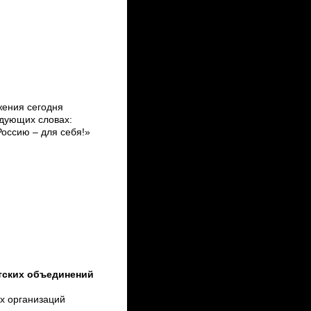
жения сегодня
дующих словах:
Россию – для себя!»
тских объединений
их организаций