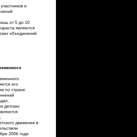
 участников и
инений
ишь от 5 до 10
озраста являются
ских объединений.
ременного
ременного
ется его
е по стране.
динений
дах;
я детских
являются
;
тского движения в
ельством
бре 2006 года