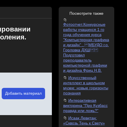
Посмотрите также
Фотоотчет.Конкурсные
ировании
работы учащихся 1 го
года обучения курса
оления.
"Компьютерная графика
и дизайн" . МБУДО г.о.
Горловка ДХШ
Подготовил
преподаватель
компьютерной графики
и дизайна Фриц Н.В.
Искусственный
интеллект в школьном
музее: новые горизонты
познания
Добавить материал
Интерактивная
викторина "Про Кузбасс
правда или ложь?"
Исаак Левитан:
«Сквозь Тень к Свету»