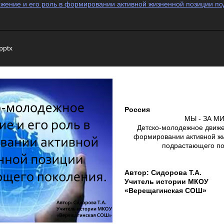
жение и его роль в формировании активной жизненной позиции п
pptx
Россия
МЫ - ЗА МИ
Детско-молодежное движе
формировании активной ж
подрастающего по
Автор: Сидорова Т.А.
Учитель истории МКОУ
«Верещагинская СОШ»