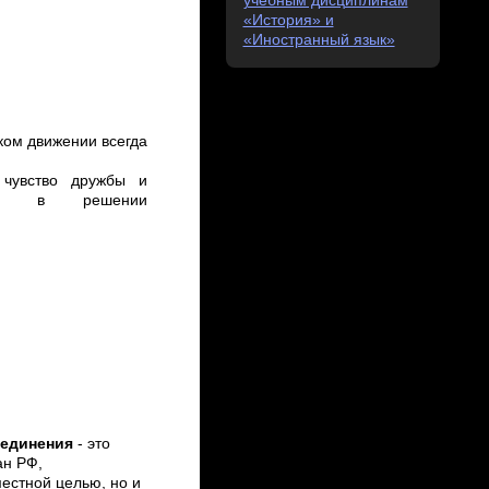
учебным дисциплинам
«История» и
«Иностранный язык»
ком движении всегда
, чувство дружбы и
стие в решении
ъединения
- это
ан РФ,
естной целью, но и