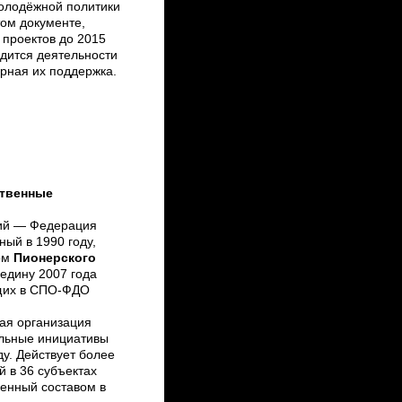
молодёжной политики
том документе,
проектов до 2015
одится деятельности
рная их поддержка.
ственные
ций — Федерация
ный в 1990 году,
ом
Пионерского
едину 2007 года
щих в СПО-ФДО
ая организация
льные инициативы
у. Действует более
й в 36 субъектах
енный составом в