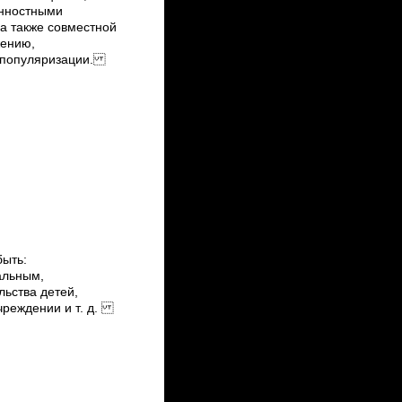
енностными
а также совместной
жению,
 популяризации.
ыть:
альным,
льства детей,
учреждении и т. д.