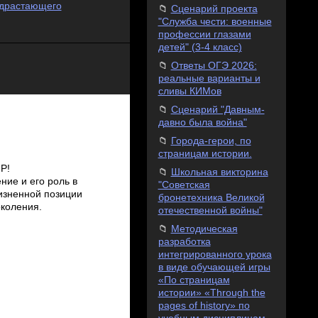
одрастающего
Сценарий проекта
"Служба чести: военные
профессии глазами
детей" (3-4 класс)
Ответы ОГЭ 2026:
реальные варианты и
сливы КИМов
Сценарий "Давным-
давно была война"
Города-герои, по
страницам истории.
Р!
Школьная викторина
ние и его роль в
"Советская
изненной позиции
бронетехника Великой
коления.
отечественной войны"
Методическая
разработка
интегрированного урока
в виде обучающей игры
«По страницам
истории» «Through the
pages of history» по