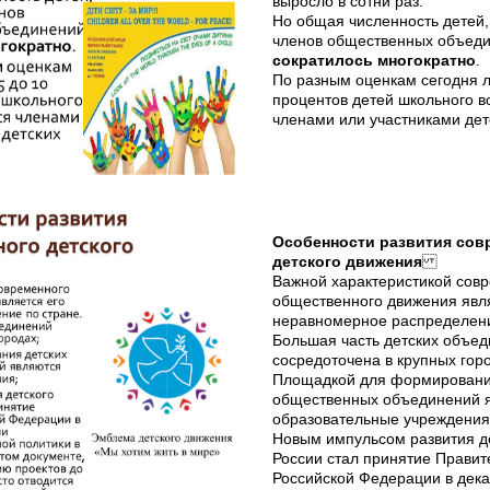
выросло в сотни раз.
Но общая численность детей,
членов общественных объед
сократилось многократно
.
По разным оценкам сегодня л
процентов детей школьного в
членами или участниками дет
Особенности развития сов
детского движения
Важной характеристикой сов
общественного движения явля
неравномерное распределени
Большая часть детских объе
сосредоточена в крупных горо
Площадкой для формировани
общественных объединений 
образовательные учреждения
Новым импульсом развития де
России стал принятие Правит
Российской Федерации в дека