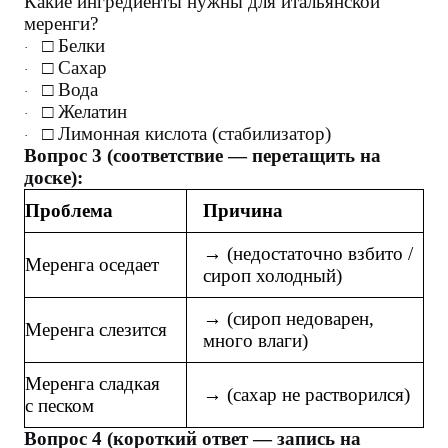
Какие ингредиенты нужны для итальянской
меренги?
□ Белки
·
□ Сахар
·
□ Вода
·
□ Желатин
·
□ Лимонная кислота (стабилизатор)
·
Вопрос 3 (соответствие — перетащить на
доске):
Проблема
Причина
→ (недостаточно взбито /
Меренга оседает
сироп холодный)
→ (сироп недоварен,
Меренга слезится
много влаги)
Меренга сладкая
→ (сахар не растворился)
с песком
Вопрос 4 (короткий ответ — запись на