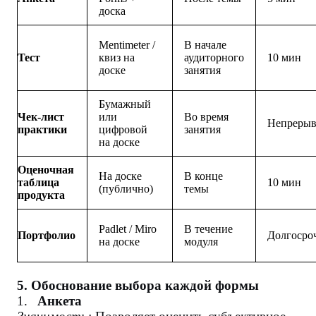
доска
Mentimeter /
В начале
Тест
квиз на
аудиторного
10 мин
доске
занятия
Бумажный
Чек-лист
или
Во время
Непреры
практики
цифровой
занятия
на доске
Оценочная
На доске
В конце
таблица
10 мин
(публично)
темы
продукта
Padlet / Miro
В течение
Портфолио
Долгосро
на доске
модуля
5. Обоснование выбора каждой формы
1.
Анкета