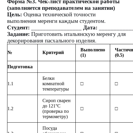
Форма №3. Чек-лист практической работы
(заполняется преподавателем на занятии)
Цель:
Оценка технической точности
выполнения меренги каждым студентом.
Студент:
_________________
Дата:
___________
Задание:
Приготовить итальянскую меренгу для
декорирования пасхального изделия.
Выполнено
Частич
№
Критерий
(1)
(0.5)
Подготовка
Белки
1.1
комнатной
□
□
температуры
Сироп сварен
до 121°C
1.2
□
□
(проверка по
термометру)
Посуда