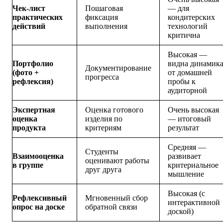
Чек-лист
Пошаговая
— для
практических
фиксация
кондитерских
действий
выполнения
технологий
критична
Высокая —
Портфолио
видна динамик
Документирование
(фото +
от домашней
прогресса
рефлексия)
пробы к
аудиторной
Экспертная
Оценка готового
Очень высокая
оценка
изделия по
— итоговый
продукта
критериям
результат
Средняя —
Студенты
Взаимооценка
развивает
оценивают работы
в группе
критериальное
друг друга
мышление
Высокая (с
Рефлексивный
Мгновенный сбор
интерактивной
опрос на доске
обратной связи
доской)