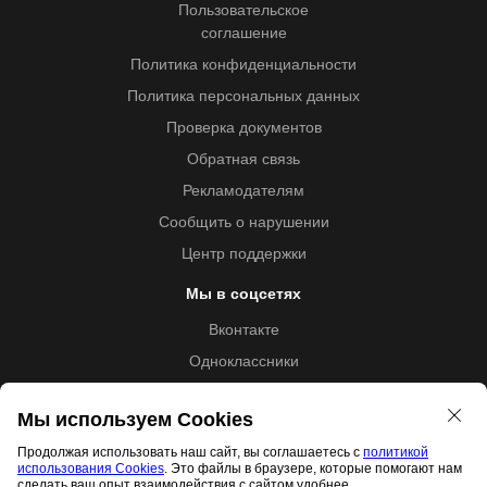
Пользовательское
соглашение
Политика конфиденциальности
Политика персональных данных
Проверка документов
Обратная связь
Рекламодателям
Сообщить о нарушении
Центр поддержки
Мы в соцсетях
Вконтакте
Одноклассники
Youtube
Мы используем Cookies
Продолжая использовать наш сайт, вы соглашаетесь с
политикой
использования Cookies
. Это файлы в браузере, которые помогают нам
Образовательная лицензия №5257 от 09.09.2020 (Л035-
сделать ваш опыт взаимодействия с сайтом удобнее.