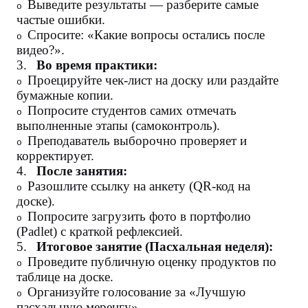
Выведите результаты — разберите самые
o
частые ошибки.
Спросите: «Какие вопросы остались после
o
видео?».
3.
Во время практики:
Проецируйте чек-лист на доску или раздайте
o
бумажные копии.
Попросите студентов самих отмечать
o
выполненные этапы (самоконтроль).
Преподаватель выборочно проверяет и
o
корректирует.
4.
После занятия:
Разошлите ссылку на анкету (QR-код на
o
доске).
Попросите загрузить фото в портфолио
o
(Padlet) с краткой рефлексией.
5.
Итоговое занятие (Пасхальная неделя):
Проведите публичную оценку продуктов по
o
таблице на доске.
Организуйте голосование за «Лучшую
o
пасхальную меренгу».