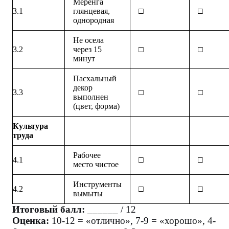
Меренга
3.1
глянцевая,
□
□
однородная
Не осела
3.2
через 15
□
□
минут
Пасхальный
декор
3.3
□
□
выполнен
(цвет, форма)
Культура
труда
Рабочее
4.1
□
□
место чистое
Инструменты
4.2
□
□
вымыты
Итоговый балл:
______ / 12
Оценка:
10-12 = «отлично», 7-9 = «хорошо», 4-