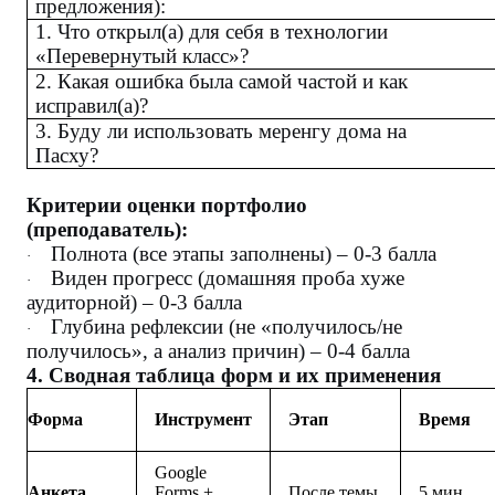
предложения):
1. Что открыл(а) для себя в технологии
«Перевернутый класс»?
2. Какая ошибка была самой частой и как
исправил(а)?
3. Буду ли использовать меренгу дома на
Пасху?
Критерии оценки портфолио
(преподаватель):
Полнота (все этапы заполнены) – 0-3 балла
·
Виден прогресс (домашняя проба хуже
·
аудиторной) – 0-3 балла
Глубина рефлексии (не «получилось/не
·
получилось», а анализ причин) – 0-4 балла
4. Сводная таблица форм и их применения
Форма
Инструмент
Этап
Время
Google
Анкета
Forms +
После темы
5 мин