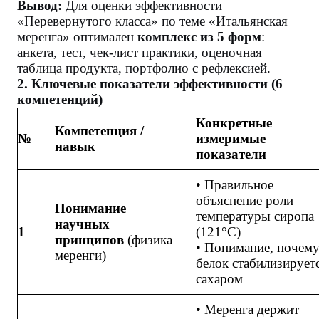
Вывод:
Для оценки эффективности
«Перевернутого класса» по теме «Итальянская
меренга» оптимален
комплекс из 5 форм
:
анкета, тест, чек-лист практики, оценочная
таблица продукта, портфолио с рефлексией.
2. Ключевые показатели эффективности (6
компетенций)
Конкретные
Компетенция /
№
измеримые
навык
показатели
• Правильное
объяснение роли
Понимание
температуры сиропа
научных
1
(121°C)
принципов
(физика
• Понимание, почем
меренги)
белок стабилизирует
сахаром
• Меренга держит