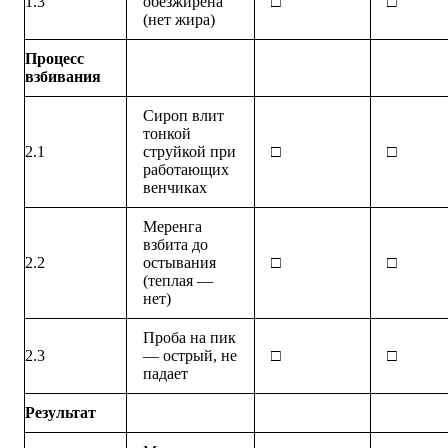
1.3
обезжирена
□
□
(нет жира)
Процесс
взбивания
Сироп влит
тонкой
2.1
струйкой при
□
□
работающих
венчиках
Меренга
взбита до
2.2
остывания
□
□
(теплая —
нет)
Проба на пик
2.3
— острый, не
□
□
падает
Результат