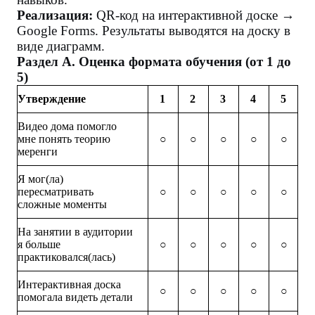
Реализация:
QR-код на интерактивной доске →
Google Forms. Результаты выводятся на доску в
виде диаграмм.
Раздел А. Оценка формата обучения (от 1 до
5)
Утверждение
1
2
3
4
5
Видео дома помогло
мне понять теорию
○
○
○
○
○
меренги
Я мог(ла)
пересматривать
○
○
○
○
○
сложные моменты
На занятии в аудитории
я больше
○
○
○
○
○
практиковался(лась)
Интерактивная доска
○
○
○
○
○
помогала видеть детали