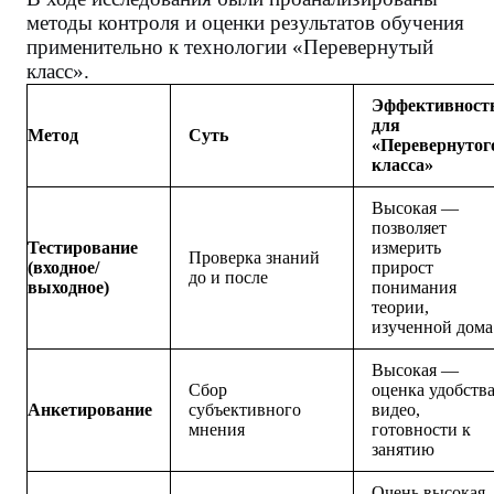
методы контроля и оценки результатов обучения
применительно к технологии «Перевернутый
класс».
Эффективност
для
Метод
Суть
«Перевернутог
класса»
Высокая —
позволяет
Тестирование
измерить
Проверка знаний
(входное/
прирост
до и после
выходное)
понимания
теории,
изученной дома
Высокая —
Сбор
оценка удобств
Анкетирование
субъективного
видео,
мнения
готовности к
занятию
Очень высокая