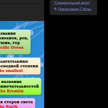
"Страдательный залог"
Презентация Г.Уельс