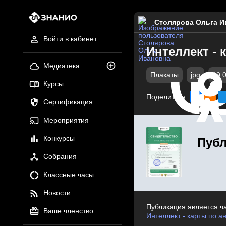
Столярова Ольга И
Войти в кабинет
Интеллект - 
Медиатека
Плакаты
jpg
19.
Курсы
Поделиться
Сертификация
Мероприятия
Конкурсы
Публ
Собрания
Классные часы
Новости
Публикация является ч
Ваше членство
Интеллект - карты по а