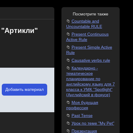
Посмотрите также
Countable and
Uncountable RULE
 "Артикли"
Present Continuous
Active Rule
Present Simple Active
Rule
Causative verbs rule
Календарно -
тематическое
планирование по
английскому языку для 7
Добавить материал
класса к УМК "Spotlight"
(Английский в фокусе)
Моя будущая
профессия
Past Tense
Урок по теме "My Pet"
Презентация