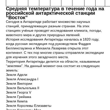
Средняя температура в течение года на
российской антарктической станции
“Восток”
Сегодня в Антарктиде работает множество научных
станций, принадлежащих разным странам. На этих
станциях учёные проводят исследования климата, погоды,
животного мира и других природных явлений.
История исследования Антарктиды началась в 1820 году,
когда русская экспедиция под руководством Фаддея
Беллинсгаузена и Михаила Лазарева открыла этот
континент. С тех пор многие страны отправляли экспедиции
для изучения этого загадочного места.
Территория Антарктиды делится на области, называемые
“землями”. На данный момент она состоит из следующих
земель:
Земля Адели
Земля Александра I
Земля Виктории
Земля Вильгельма II
Земля Георга V
Земля Грейама
Земля Кемпа
Земля Королевы Елизаветы