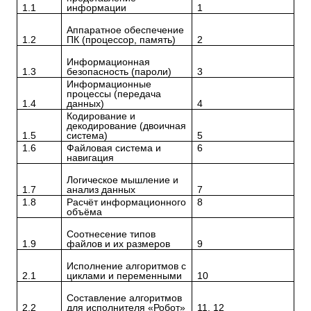
1.1
информации
1
Аппаратное обеспечение
1.2
ПК (процессор, память)
2
Информационная
1.3
безопасность (пароли)
3
Информационные
процессы (передача
1.4
данных)
4
Кодирование и
декодирование (двоичная
1.5
система)
5
1.6
Файловая система и
6
навигация
Логическое мышление и
1.7
анализ данных
7
1.8
Расчёт информационного
8
объёма
Соотнесение типов
1.9
файлов и их размеров
9
Исполнение алгоритмов с
2.1
циклами и переменными
10
Составление алгоритмов
2.2
для исполнителя «Робот»
11, 12