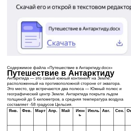
Содержимое файла «Путешествие в Антарктиду.docx»
Путешествие в Антарктиду
Антарктида — это самый южный континент на Земле,
расположенный на противоположной стороне от экватора.
Это место, где встречаются два полюса — Южный полюс и
географический центр Земли. Антарктида покрыта льдом
толщиной до 5 километров, а средняя температура воздуха
составляет -58 градусов Цельсия.
Янв.
Фев.
Март
Апр.
Май
Июн
Июль
Авг.
Сен.
Ок
ь
−31,9
−44,1
−57,8
−64,7
−65,6
−65,4
−66,5
−67,8
−66
−5