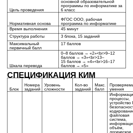
основной образовательной
программы по информатике за
Цель проведения
6 класс
ФГОС ООО, рабочая
Нормативная основа
программа по информатике
Время выполнения
45 минут
Структура работы
3 блока, 15 заданий
Максимальный
17 баллов
первичный балл
0–8 баллов → «2»<br>9–12
баллов → «3»<br>13–
15 баллов → «4»<br>16–17
Шкала перевода
баллов → «5»
СПЕЦИФИКАЦИЯ КИМ
Номера
Уровень
Кол-во
Макс.
Проверяем
Блок
заданий
сложности
заданий
балл
умения
Информаци
процессы,
устройство 
безопасност
кодировани
файловая
система,
информаци
объём,
логическое