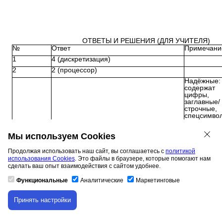
ОТВЕТЫ И РЕШЕНИЯ (ДЛЯ УЧИТЕЛЯ)
№
Ответ
Примечани
1
4 (дискретизация)
2
2 (процессор)
Надёжные:
содержат
цифры,
заглавные/
строчные,
спецсимво
3
1, 2, 4, 6
длину >8
4
4 (передача)
Мы используем Cookies
5
3
По таблице
кодирован
Продолжая использовать наш сайт, вы соглашаетесь с
политикой
3 (Назад в папку мама → Назад в папку
Возврат на
использования Cookies
. Это файлы в браузере, которые помогают нам
пользователи → Вперёд в папку папа
уровня вве
сделать ваш опыт взаимодействия с сайтом удобнее.
→ Вперёд в папку фото)
переход в
Фото
Функциональные
Аналитические
Маркетинговые
Логическая
цепочка: П
< Аня ≤ М
Принять настройки
Скачивание материала доступно только для
Снизу: Петя, Аня, Миша, Катя, Антон
< Катя < А
авторизованных пользователей.
2 Гбайт = 
Мбайт; 204