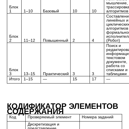
мышление,
Блок
трассировк
1
1–10
Базовый
10
10
алгоритмов
Составлени
линейных и
циклически
алгоритмов
формально
Блок
исполнител
2
11–12
Повышенный
2
4
(Робот)
Поиск и
редактиров
информаци
текстовом
документе,
работа со
Блок
списками и
3
13–15
Практический
3
3
таблицами
Итого
1–15
—
15
17
—
КОДИФИКАТОР ЭЛЕМЕНТОВ
СОДЕРЖАНИЯ
Код
Проверяемый элемент
Номера заданий
Дискретизация и
представление