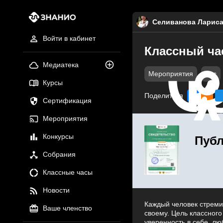
Селиванова Лариса
Войти в кабинет
Классный ча
Медиатека
Мероприятия
doc
Курсы
Поделиться
Сертификация
Мероприятия
Конкурсы
Публ
Собрания
Классные часы
Новости
Каждый человек стремит
Ваше членство
своему. Цель классного
уверенность в себе, лю