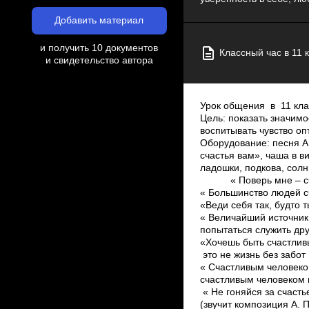
Добавить материал
и получить 10 документов
Классный час в 11 
и свидетельство автора
Урок общения в 11 классе на тему: «Хочешь быть счастливым ­ будь им» Цель: показать значимость проблемы счастья для всей последующей жизни; воспитывать чувство оптимизма, любви к жизни, уверенности в себе, развивать творческие способности. Оборудование: песня А. Пугачёвой «А знаешь?», слова песни «Мы желаем счастья вам», чаша в виде большого бокала, поднос со стаканчиками, ладошки, подкова, солнце с лучиками, на которых надписи о счастье, карточки с правилами счастливого человека. « Поверь мне – счастье только там, где любят нас». М.Ю. Лермонтов « Большинство людей счастливы настолько, насколько они решили быть счастливыми». А. Линкольн «Веди себя так, будто ты уже счастлив, и ты действительно станешь счастливее». Д. Карнеги « Величайший источник счастья в том, чтобы забыть самого себя и честно попытаться служить другим». Миллисент Фенвик «Хочешь быть счастливым, научись сперва страдать». И.С.Тургенев « Счастье – это не жизнь без забот и печалей, счастье – это состояние души». Л.Н.Толстой « Счастливым человеком нельзя быть по случаю – выиграть, как в рулетку,­ счастливым человеком нужно уметь быть». А.С.Макаренко « Не гоняйся за счастьем: оно всегда находится в тебе самом». Пифагор (звучит композиция А. Пугачевой «А знаешь?», учащиеся проходят в зал, занимают свои места, стулья поставлены в виде подковы) Ход мероприятия I. Вступление ­ Счастье ржавое, тяжёлое И держу в руках подкову я Как всё просто получается, Что хочу то и сбывается. Может быть в подкове счастье? Но, а как же чувства страсти, Доброта, любовь, удача? Ведь не может быть иначе. Нам от счастья много надо? Лишь был любимый рядом? На работе всё в порядке? И проверены тетрадки? 1Нет, не знаю в чём секрет. Есть вопрос, ответа нет! На протяжении всего жизненного пути людей волнует вопрос, что такое счастье, какое оно, как его найти и не потерять? Философы, поэты, педагоги говоря о счастье пытались выразить свою мысль о счастливом человеке. (Учитель зачитывает разные высказывания) ­ Тема счастья была актуальной много лет назад и в современном мире. Поэтому наш с вами разговор сегодня будет о счастье. «Хочешь быть счастливым – будь им». ­ Что такое счастье? 1. Что же такое счастье? Одни говорят: ­ Это страсти: Карты, вино, увлеченье – Все острые ощущенья. 2. Другие верят, что счастье – В окладе большом и власти, В глазах секретарш пленённых И трепете подчинённых. 3. Третьи считают, что счастье – Это большое участье: Забота, тепло, внимание И общность переживания. 4. По мненью четвёртых, это С милой сидеть до рассвета, Однажды в любви признаться И больше не расставаться. 5. Ещё есть такое мнение, Что счастье – это горение: Поиск, мечта, работа И дерзкие крылья взлёта! 6. А счастье, по­моему, просто Бывает разного роста: От кочки и до Казбека, В зависимости от человека! 2Э. Асадов. II. Основная часть. ­ Как вы понимаете строки стихотворения, что счастье бывает «просто разного роста»? ­Оно действительно бывает «разного роста» в зависимости от человека. Потому, что кто­то бывает счастлив, когда реализует свои личные цели, а другой человек – когда делает счастливыми своих родных близких, друзей и т.д ­ Думаю, что каждый вкладывает в понятие «счастье» именно 