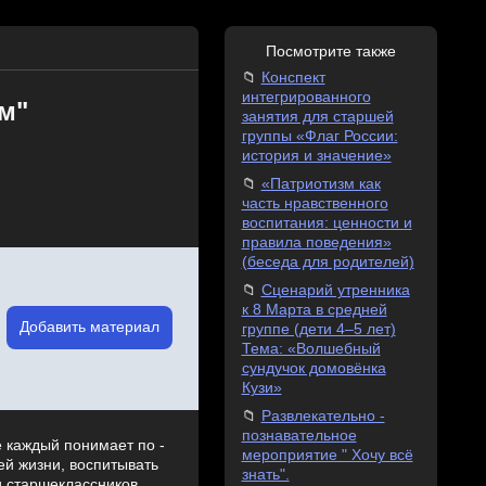
Посмотрите также
Конспект
интегрированного
м"
занятия для старшей
группы «Флаг России:
история и значение»
«Патриотизм как
часть нравственного
воспитания: ценности и
правила поведения»
(беседа для родителей)
Сценарий утренника
к 8 Марта в средней
Добавить материал
группе (дети 4–5 лет)
Тема: «Волшебный
сундучок домовёнка
Кузи»
Развлекательно -
познавательное
е каждый понимает по -
мероприятие " Хочу всё
ей жизни, воспитывать
знать".
и старшеклассников,