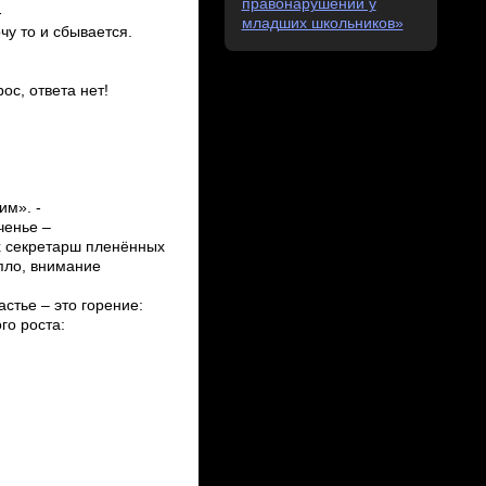
правонарушений у
младших школьников»