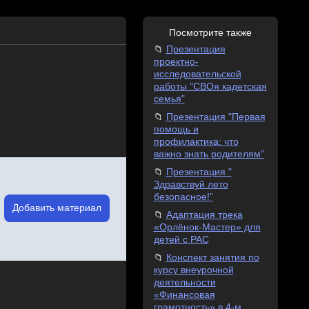
Посмотрите также
Презентация
проектно-
исследовательской
работы "СВОя кадетская
семья"
Презентация "Первая
помощь и
профилактика: что
важно знать родителям"
Презентация "
Здравствуй лето
безопасное!"
Добавить материал
Адаптация трека
«Орлёнок-Мастер» для
детей с РАС
Конспект занятия по
курсу внеурочной
деятельности
«Финансовая
грамотность» в 4-м