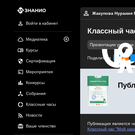
Жакупова Нурания 
Войти в кабинет
Классный ча
Медиатека
Презентации учебные
Курсы
Поделиться
Сертификация
Мероприятия
Конкурсы
Публ
Собрания
Классные часы
Новости
Публикация является ч
Ваше членство
Классный час "Мой хар