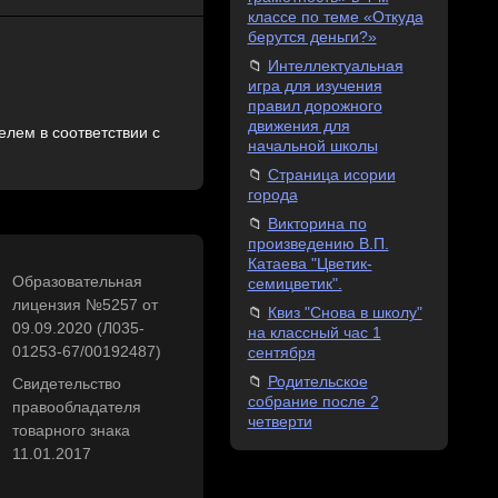
классе по теме «Откуда
берутся деньги?»
Интеллектуальная
игра для изучения
правил дорожного
движения для
лем в соответствии с
начальной школы
Страница исории
города
Викторина по
произведению В.П.
Катаева "Цветик-
Образовательная
семицветик".
лицензия №5257 от
Квиз "Снова в школу"
09.09.2020 (Л035-
на классный час 1
01253-67/00192487)
сентября
Родительское
Свидетельство
собрание после 2
правообладателя
четверти
товарного знака
11.01.2017