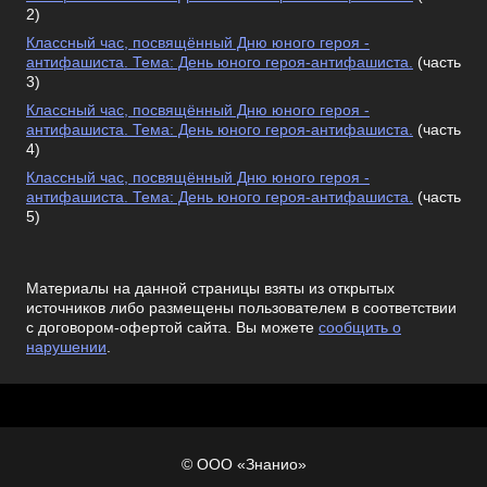
2)
Классный час, посвящённый Дню юного героя -
антифашиста. Тема: День юного героя-антифашиста.
(часть
3)
Классный час, посвящённый Дню юного героя -
антифашиста. Тема: День юного героя-антифашиста.
(часть
4)
Классный час, посвящённый Дню юного героя -
антифашиста. Тема: День юного героя-антифашиста.
(часть
5)
Материалы на данной страницы взяты из открытых
источников либо размещены пользователем в соответствии
с договором-офертой сайта. Вы можете
сообщить о
нарушении
.
© ООО «Знанио»