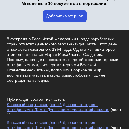
Мгновенные 10 документов в портфолио.
Добавить материал
8 февраля в Российской Федерации и ряде зарубежных
стран отметят День юного героя-антифашиста. Этот день
отмечается ежегодно с 1964 года. Одним из нициаторов
этого дня является Мария Михайловна Солдатова.
Поэтому, наша цель: познакомить детей с юными героями-
антифашистами, пионерами-героями Великой
Отечественной войны, погибших в борьбе за Мир;
воспитывать чувства патриотизма, любовь к Родине,
сострадание к людям.
Публикация состоит из частей:
Классный час, посвящённый Дню юного героя -
антифашиста. Тема: День юного героя-антифашиста.
(часть
1)
Классный час, посвящённый Дню юного героя -
антифашиста. Тема: День юного героя-антифашиста.
(часть