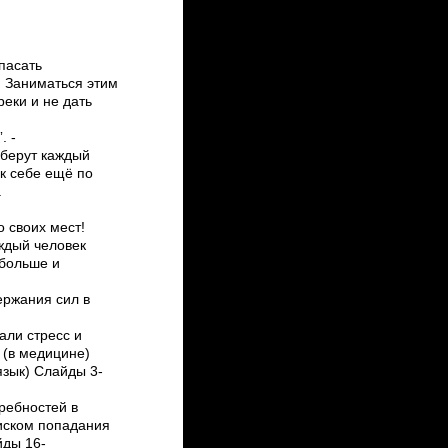
спасать
. Заниматься этим
реки и не дать
. ­
выберут каждый
 к себе ещё по
.
 своих мест!
аждый человек
 больше и
держания сил в
али стресс и
 (в медицине)
язык) Слайды 3­
требностей в
иском попадания
йды 16­