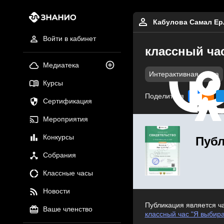
Кабулова Самал Ер
Войти в кабинет
классный час
Медиатека
Интерактивная доска
Курсы
Поделиться
Сертификация
Мероприятия
Конкурсы
Публ
Собрания
Классные часы
Новости
Публикация является ч
Ваше членство
классный час "Я выбира