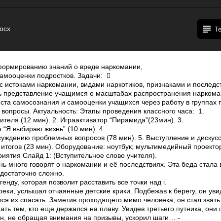
ocx
Т
формированию знаний о вреде наркомании,
самооценки подростков. Задачи: 
с истоками наркомании, видами наркотиков, признаками и послед
ть представление учащимся о масштабах распространения наркоман
оста самосознания и самооценки учащихся через работу в группах
вопросы. Актуальность: Этапы проведения классного часа: 1.
теля (1­2 мин). 2. Игра­активатор “Пирамида”(2­3мин). 3.
“Я выбираю жизнь” (10 мин). 4.
суждению проблемных вопросов (7­8 мин). 5. Выступление и дискус
 итогов (2­3 мин). Оборудование: ноутбук; мультимедийный проектор
иятия Слайд 1: (Вступительное слово учителя).
ь много говорят о наркомании и её последствиях. Эта беда стала
достаточно сложно.
енду, которая позволит расставить все точки над i.
реки, услышал отчаянные детские крики. Подбежав к берегу, он уви
ся их спасать. Заметив проходящего мимо человека, он стал звать
ать тем, кто еще держался на плаву. Увидев третьего путника, они
н, не обращая внимания на призывы, ускорил шаги… ­