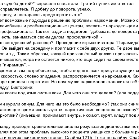
а судьба детей?"­ спросили спасатели. Третий путник им ответил:­
 справляетесь. Я добегу до поворота, узнаю,
 реку, и постараюсь предотвратить это".
ует возможные подходы к решению проблемы наркомании. Можно 
я лечебницы и реабилитационные центры, воевать с наркодельцами
рофессионалы. Так вот, задача педагогов ­ "добежать до поворота 
о есть, заниматься своим делом ­ профилактикой. ­
аш сегодняшний разговор? Проведение игры­активатора “Пирамида”
. Он выйдет на середину и пригласит к себе двух других. Те двое 
ов и т.д. Таким образом, каждый приглашённый должен пригласить
нчивается, когда не остаётся никого, кто ещё сидит на своём месте
 “пирамиду”. ­
ремени вам потребовалось, чтобы поднять всех присутствующих со
е скоростью, словно эпидемия, распространяется и наркомания. К
горе приносят наркотики. Но почему же наркоманов становится всё
дку. Викторина:
и клали под язык листья коки. Для чего они это делали? (для под
ми курили опиум. Для чего им это было необходимо? (так они сним
настоящее время используются наркотические вещества по закону?
ркотики? (инъекции, принимают внутрь, нюхают, курят, кладут под 
лайду проводит сравнительный анализ результатов диагностики по
ляя при этом проблему высокого процента учащихся с большим р
на и других психостимуляторов. Слайды 12­15: Текст по слайду. Сла