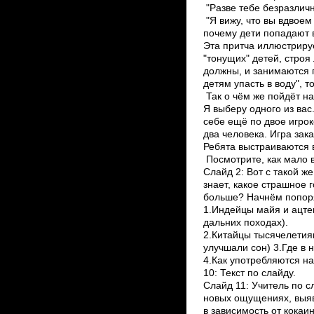
"Разве тебе безразличн
"Я вижу, что вы вдвоем
почему дети попадают в
Эта притча иллюстрир
"тонущих" детей, стро
должны, и занимаются п
детям упасть в воду", т
Так о чём же пойдёт н
Я выберу одного из вас
себе ещё по двое игрок
два человека. Игра зака
Ребята выстраиваются в
Посмотрите, как мало в
Слайд 2: Вот с такой ж
знает, какое страшное 
больше? Начнём по­поря
1.Индейцы майя и ацтек
дальних походах).
2.Китайцы тысячелетия
улучшали сон) 3.Где в 
4.Как употребляются на
10: Текст по слайду.
Слайд 11: Учитель по с
новых ощущениях, выяв
в зависимость от кокаи