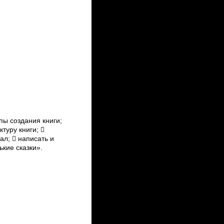
пы создания книги;
туру книги; 
л;  написать и
кие сказки».