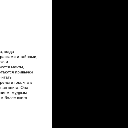
а, когда
красками и тайнами,
гко и
аются мечты,
етаются привычки
читать
рены в том, что в
нная книга. Она
ением, мудрым
ем более книга