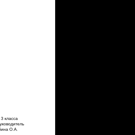
 3 класса
уководитель
бина О.А.