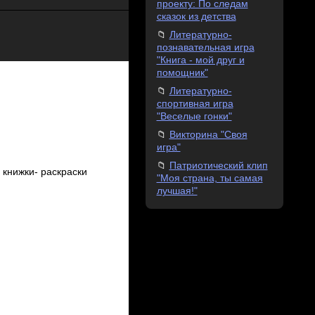
проекту: По следам
сказок из детства
Литературно-
познавательная игра
"Книга - мой друг и
помощник"
Литературно-
спортивная игра
"Веселые гонки"
Викторина "Своя
игра"
Патриотический клип
 книжки- раскраски
"Моя страна, ты самая
лучшая!"