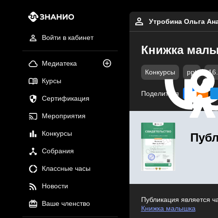
Утробина Ольга Ан
Войти в кабинет
Книжка мал
Медиатека
Конкурсы
ppt
16
Курсы
Поделиться
Сертификация
Мероприятия
Конкурсы
Публ
Собрания
Классные часы
Новости
Публикация является ч
Ваше членство
Книжка малышка