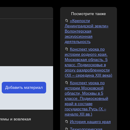
Посмотрите также
«Крепости
Ленинградской земли»
Волонтерская
экскурсионная
деятельность
Конспект урока по
истории родного края.
Московская область. 5
класс. Подмосковье в
эпоху раздробленности
(XII – середина XIII века)
Конспект урока по
Добавить материал
истории Московской
области, Москвы в 5
классе. Подмосковный
край в составе
государства Русь (X –
начало XII вв.)
темы и вовлекая
История нашего края
Технологическая