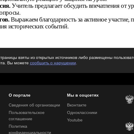
сия.
Учитель предлагает обсудить впечатления от ур
опросы.
гов.
Выражаем благодарность за активное участие, 
ния исторических событий.
траницы взяты из открытых источников либо размещены пользовате
йта. Вы можете
сообщить о нарушении
.
О портале
Мы в соцсетях
Сведения об организации
Вконтакте
Пользовательское
Одноклассники
соглашение
Youtube
Политика
конфиденциальности