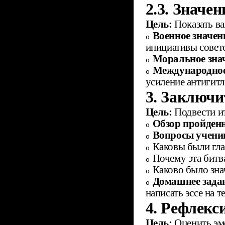
2.3. Значе
Цель:
Показать ва
Военное значен
o
инициативы совет
Моральное знач
o
Международное
o
усиление антигитл
3. Заключи
Цель:
Подвести ит
Обзор пройденн
o
Вопросы учени
o
Каковы были гла
o
Почему эта битв
o
Каково было зна
o
Домашнее задан
o
написать эссе на 
4. Рефлекс
Цель:
Оценить эм