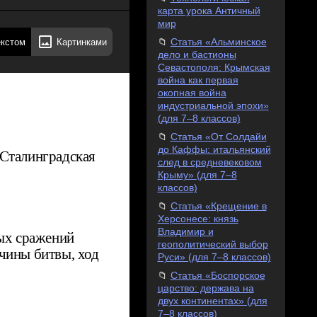
карта урока Античный
мир
екстом
Картинками
Статья «Альминское
дело и бастионы
Севастополя: Крымская
война как первая
окопная война
индустриальной эпохи»
(для 7–8 классов)
Статья «От Солдайи
до Каффы: итальянский
«Сталинградская
след в средневековом
Крыму» (для 7–8
классов)
Статья «Крещение в
Херсонесе: князь
Владимир и
ых сражений
геополитический выбор
чины битвы, ход
Руси» (для 7–8 классов)
Статья «Боспорское
царство: держава на
двух континентах» (для
7–8 классов)