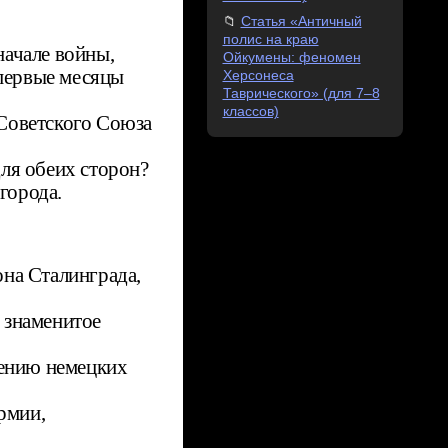
Статья «Античный
полис на краю
ачале войны,
Ойкумены: феномен
первые месяцы
Херсонеса
Таврического» (для 7–8
классов)
 Советского Союза
ля обеих сторон?
города.
на Сталинграда,
 знаменитое
ению немецких
рмии,