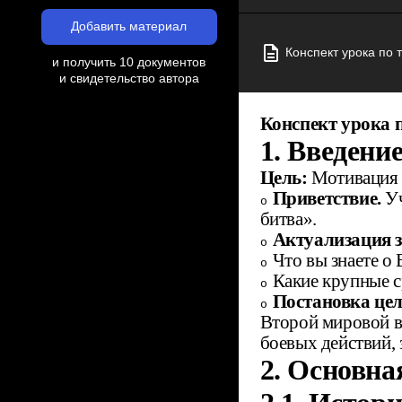
Добавить материал
Конспект урока по 
и получить 10 документов
и свидетельство автора
Конспект урока 
1. Введени
Цель:
Мотивация у
Приветствие.
Уч
o
битва».
Актуализация з
o
Что вы знаете о
o
Какие крупные 
o
Постановка цел
o
Второй мировой в
боевых действий, 
2. Основна