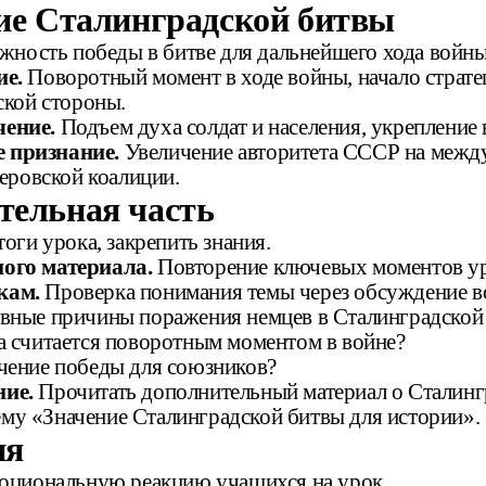
ние Сталинградской битвы
жность победы в битве для дальнейшего хода войны
ие.
Поворотный момент в ходе войны, начало страте
ской стороны.
ение.
Подъем духа солдат и населения, укрепление 
 признание.
Увеличение авторитета СССР на между
еровской коалиции.
тельная часть
оги урока, закрепить знания.
ого материала.
Повторение ключевых моментов ур
кам.
Проверка понимания темы через обсуждение в
вные причины поражения немцев в Сталинградской
а считается поворотным моментом в войне?
чение победы для союзников?
ие.
Прочитать дополнительный материал о Сталинг
тему «Значение Сталинградской битвы для истории».
ия
оциональную реакцию учащихся на урок.