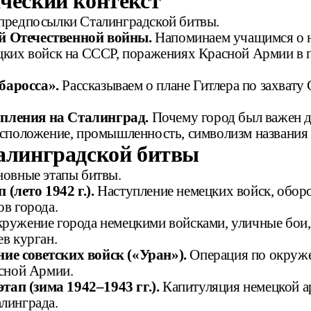
ический контекст
предпосылки Сталинградской битвы.
й Отечественной войны.
Напоминаем учащимся о н
цких войск на СССР, поражениях Красной Армии в 
баросса».
Рассказываем о плане Гитлера по захвату
пления на Сталинград.
Почему город был важен д
асположение, промышленность, символизм названия 
талинградской битвы
новные этапы битвы.
(лето 1942 г.).
Наступление немецких войск, оборо
в города.
ружение города немецкими войсками, уличные бои,
в курган.
ие советских войск («Уран»).
Операция по окруж
асной Армии.
ап (зима 1942–1943 гг.).
Капитуляция немецкой а
линграда.