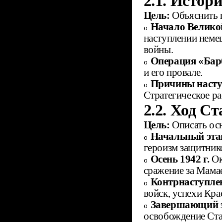
2.1. Истор
Цель:
Объяснить 
Начало Велико
o
наступлении неме
войны.
Операция «Бар
o
и его провале.
Причины насту
o
Стратегическое р
2.2. Ход С
Цель:
Описать ос
Начальный этап 
o
героизм защитнико
Осень 1942 г.
Ок
o
сражение за Мамае
Контрнаступлен
o
войск, успехи Кр
Завершающий эт
o
освобождение Ста