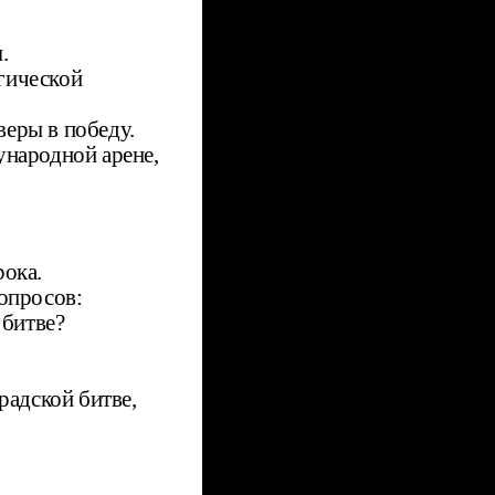
.
гической
веры в победу.
народной арене,
ока.
опросов:
 битве?
радской битве,