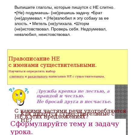
Выпишите глаголы, которые пишутся с НЕ слитно.
•(Не) подумаешь- (не)решишь задачу. •Брат
(не)доумевал. • (Не)взлюбил я эту собаку за ее
злость. • Метель (не)утихала. •Шторм
(не)истовствовал. Проверь себя. Недоумевал,
невзлюбил, неистовствовал.