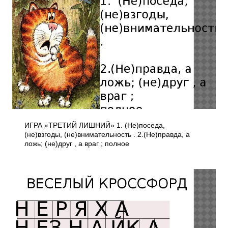
ИГРА «ТРЕТИЙ ЛИШНИЙ» 1. (Не)поседа,
(не)взгоды, (не)внимательность . 2.(Не)правда, а
ложь; (не)друг , а враг ; полное