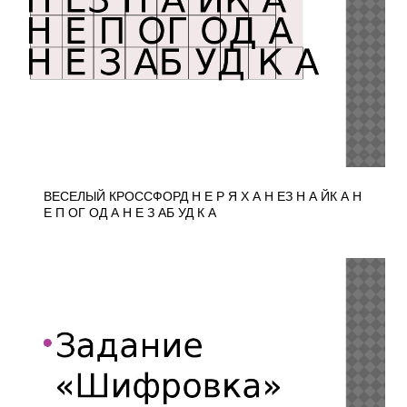
ВЕСЕЛЫЙ КРОССФОРД Н Е Р Я Х А Н ЕЗ Н А ЙК А Н
Е П ОГ ОД А Н Е З АБ УД К А