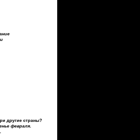
дание
и
ри другие страны?
енье февраля.
.