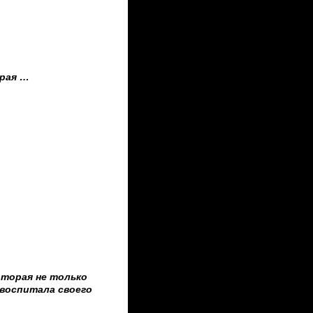
рая …
оторая не только
 воспитала своего