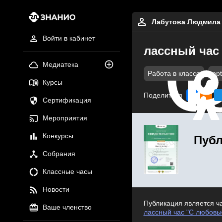
Лабутова Людмила
Войти в кабинет
лассный час
Медиатека
Работа в классе
ppt
Курсы
Поделиться
Сертификация
Мероприятия
Конкурсы
Публ
Собрания
Классные часы
Новости
Публикация является ч
Ваше членство
лассный час "С любовь