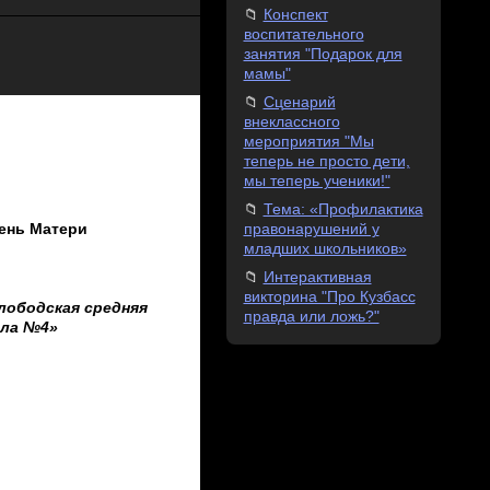
Конспект
воспитательного
занятия "Подарок для
мамы"
Сценарий
внеклассного
мероприятия "Мы
теперь не просто дети,
мы теперь ученики!"
Тема: «Профилактика
правонарушений у
нь Матери
младших школьников»
Интерактивная
викторина "Про Кузбасс
лободская средняя
правда или ложь?"
ола №4»