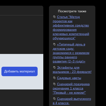
Посмотрите также
Статья "Метод
проектов как
эффективное средство
формирования
ключевых компетенций
обучающихся"
«Типичный день в
детском саду:
знакомимся с режимом
группы раннего
развития (2–3 года)»
Эстафеты для
Добавить материал
мальчиков - 23 февраля!
Садовые цветы
Сценарий праздника
окончание 1 класса
"Первый - не комом!"
Сценарий выпускного
в 4 классе.