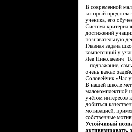
В современной мал
который предполага
ученика, его обуче
Система критериал
достижений учащих
познавательную де
Главная задача шк
компетенций у учащ
Лев Николаевич То
– подражание, сам
очень важно задей
Соловейчик «Час у
В нашей школе мето
малокомплектной шк
учётом интересов 
добиться качестве
мотивацией, примен
собственные мотивы
Устойчивый позна
активизировать, э