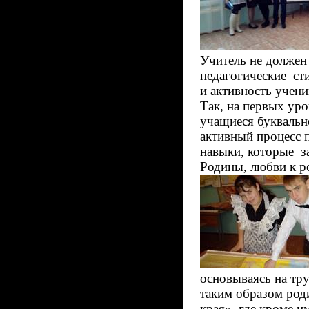
Учитель не должен 
педагогические ст
и активность учен
Так, на первых уро
учащиеся буквально
активный процесс 
навыки, которые з
Родины, любви к р
основываясь на тру
таким образом род
края», где кроме и