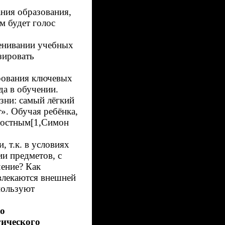
ния образования,
м будет голос
ценивании учебных
зировать
рования ключевых
да в обучении.
зни: самый лёгкий
». Обучая ребёнка,
адостным[1,Симон
 т.к. в условиях
и предметов, с
чение? Как
влекаются внешней
пользуют
о
гического