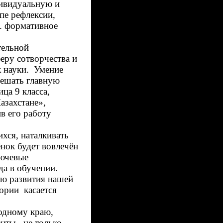
дивидуальную и
пе рефлексии,
е. формативное
тельной
еру сотворчества и
к науки. Умение
решать главную
ца 9 класса,
захстане»,
в его работу
хся, наталкивать
ёнок будет вовлечён
лючевые
да в обучении.
ию развития нашей
тории касается
одному краю,
енты не только