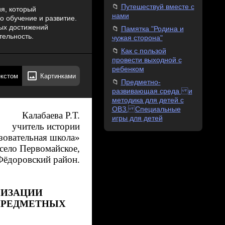
Путешествуй вместе с
я, который
нами
го обучение и развитие.
ых достижений
Памятка "Родина и
тельность.
чужая сторона"
Как с пользой
провести выходной с
ребенком
екстом
Картинками
Предметно-
развивающая среда и
методика для детей с
ОВЗ. Специальные
Калабаева Р.Т.
игры для детей
учитель истории
овательная школа»
село Первомайское,
Фёдоровский район.
ВИЗАЦИИ
ПРЕДМЕТНЫХ