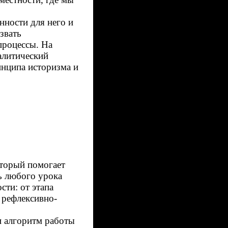
нности для него и
звать
процессы. На
алитический
инципа историзма и
оторый помогает
ь любого урока
сти: от этапа
 рефлексивно-
и алгоритм работы