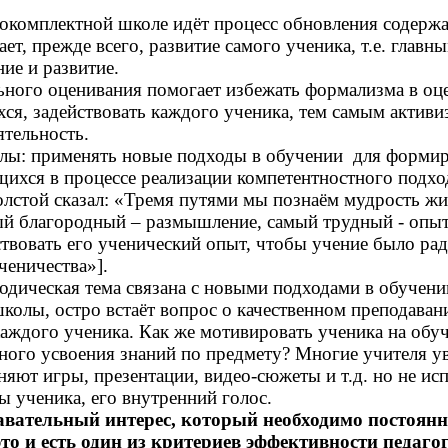
окомплектной школе идёт процесс обновления содержа
ет, прежде всего, развитие самого ученика, т.е. главны
ние и развитие.
ьного оценивания помогает избежать формализма в о
ся, задействовать каждого ученика, тем самым активи
ятельность.
олы: применять новые подходы в обучении для форми
ихся в процессе реализации компетентностного подхо
лстой сказал: «Тремя путями мы познаём мудрость жи
ый благородный – размышление, самый трудный - опыт
ствовать его ученический опыт, чтобы учение было р
ченичества»].
дическая тема связана с новыми подходами в обучении,
олы, остро встаёт вопрос о качественном преподавани
каждого ученика. Как же мотивировать ученика на обу
нного усвоения знаний по предмету? Многие учителя у
яют игры, презентации, видео-сюжеты и т.д. но не ис
 ученика, его внутренний голос.
вательный интерес, который необходимо постоянн
то и есть один из критериев эффективности педаго