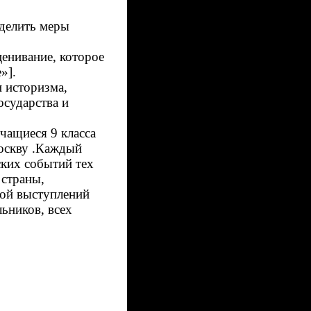
еделить меры
ценивание, которое
»].
 историзма,
осударства и
учащиеся 9 класса
оскву .Каждый
ских событий тех
 страны,
ой выступлений
ьников, всех