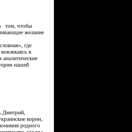
 о том, чтобы
ечивающие желание
словная», где
 вовлекаясь в
я аналитические
тории нашей
ь Дмитрий,
украинские корни,
опонимия родного
местности, где мы