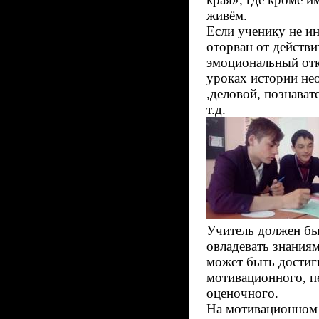
живём.
Если ученику не ин
оторван от действ
эмоциональный отк
уроках истории не
,деловой, познават
т.д.
Учитель должен бы
овладевать знания
может быть достигн
мотивационного, п
оценочного.
На мотивационном 