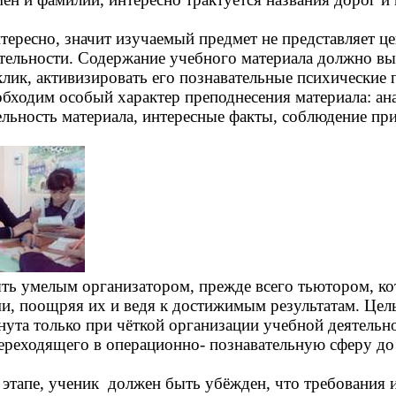
тересно, значит изучаемый предмет не представляет це
ительности. Содержание учебного материала должно вы
лик, активизировать его познавательные психические 
обходим особый характер преподнесения материала: ан
ельность материала, интересные факты, соблюдение пр
ть умелым организатором, прежде всего тьютором, к
ми, поощряя их и ведя к достижимым результатам. Цел
ута только при чёткой организации учебной деятельно
ереходящего в операционно- познавательную сферу до
этапе, ученик должен быть убёжден, что требования 