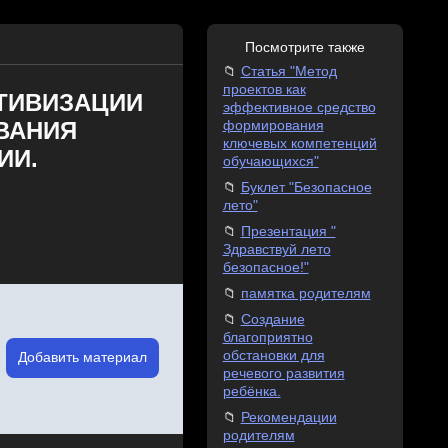
Посмотрите также
Статья "Метод
проектов как
ТИВИЗАЦИИ
эффективное средство
ВАНИЯ
формирования
ключевых компетенций
ИИ.
обучающихся"
Буклет "Безопасное
лето"
Презентация "
Здравствуй лето
безопасное!"
памятка родителям
Создание
благоприятно
обстановки для
Добавить материал
речевого развития
ребёнка.
Рекомендации
родителям