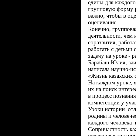
едины для каждого 
групповую форму р
важно, чтобы в оце
оценивание.
Конечно, группова
деятельности, чем 
соразвития, работа
работать с детьми
задачу на уроке - 
Барабаш Юлия, заи
написала научно-ис
«Жизнь казахских 
На каждом уроке, я
их на поиск интере
в процесс познани
компетенции у учащ
Уроки истории отл
родины и человечес
каждого человека в
Сопричастность ка
уважение к традиц