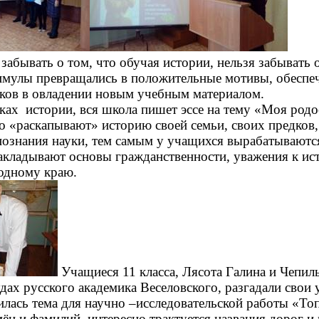
забывать о том, что обучая истории, нельзя забывать
имулы превращались в положительные мотивы, обесп
иков в овладении новым учебным материалом.
ках истории, вся школа пишет эссе на тему «Моя родо
 «раскапывают» историю своей семьи, своих предков,
познания науки, тем самым у учащихся вырабатываютс
акладывают основы гражданственности, уважения к ис
одному краю.
Учащиеся 11 класса, Лясота Галина и Чепил
дах русского академика Веселовского, разгадали свои 
илась тема для научно –исследовательской работы «Т
мён и фамилий, интересно трактуется названия дорог и 