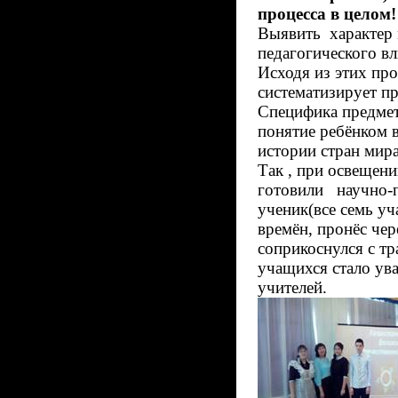
процесса в целом!
Выявить характер 
педагогического в
Исходя из этих про
систематизирует пр
Специфика предмет
понятие ребёнком 
истории стран мира
Так , при освещен
готовили научно-
ученик(все семь у
времён, пронёс че
соприкоснулся с т
учащихся стало ув
учителей.