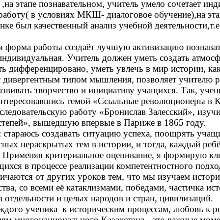
,на этапе познавательном, учитель умело сочетает ин
аботу( в условиях МКШ- диалоговое обучение),на эта
нке был качественный анализ учебной деятельности,т.
я форма работы создаёт лучшую активизацию познава
индивидуальная. Учитель должен уметь создать атмосф
ть дифференцировано, уметь увлечь в мир истории, ка
 с дивергентным типом мышления, позволяет учителю 
развивать творчество и инициативу учащихся. Так, учени
нтересовавшись темой «Ссыльные революционеры в Ка
следовательскую работу «Бронислав Залесский», изучи
степей», вышедшую впервые в Париже в 1865 году.
 стараюсь создавать ситуацию успеха, поощрять учащи
сных нераскрытых тем в истории, и тогда, каждый реб
я Применяя критериальное оценивание, я формирую к
ихся в процессе реализации компетентностного подхо
ичаются от других уроков тем, что мы изучаем истор
тва, со всеми её катаклизмами, победами, частичка ис
 отдельности и целых народов и стран, цивилизаций.
ждого ученика к историческим процессам, любовь к р
иям многонационального Казахстана - это важные мом