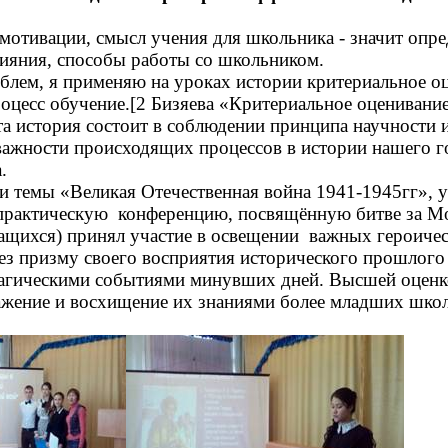
мотивации, смысл учения для школьника - значит опр
лияния, способы работы со школьником.
блем, я применяю на уроках истории критериальное о
оцесс обучение.[2 Бизяева «Критериальное оценивание
а история состоит в соблюдении принципа научности и
важности происходящих процессов в истории нашего г
.
ии темы «Великая Отечественная война 1941-1945гг», 
практическую конференцию, посвящённую битве за М
чащихся) принял участие в освещении важных героиче
рез призму своего восприятия исторического прошлого
рагическими событиями минувших дней. Высшей оценк
ажение и восхищение их знаниями более младших школ