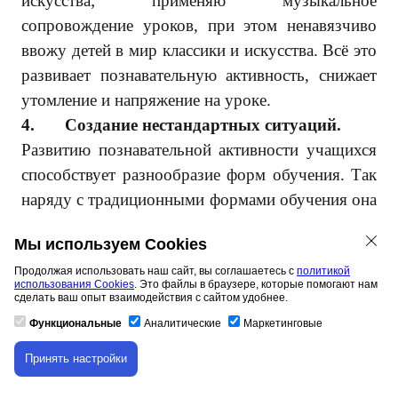
искусства; применяю музыкальное
сопровождение уроков, при этом ненавязчиво
ввожу детей в мир классики и искусства. Всё это
развивает познавательную активность, снижает
утомление и напряжение на уроке.
4.
Создание нестандартных ситуаций.
Развитию познавательной активности учащихся
способствует разнообразие форм обучения. Так
наряду с традиционными формами обучения она
проводит нетрадиционные уроки. Создание
Мы используем Cookies
нестандартных ситуаций на уроке способствует
Продолжая использовать наш сайт, вы соглашаетесь с
развитию познавательного интереса и внимания
политикой
использования Cookies
. Это файлы в браузере, которые помогают нам
к учебному материалу, активности учащихся и
сделать ваш опыт взаимодействия с сайтом удобнее.
снятию усталости. В своей практике часто
Функциональные
Аналитические
Маркетинговые
использую такие приёмы, как урок-сказка, урок-
Принять настройки
Скачивание материала доступно только для
конкурс, урок-путешествие, урок-игра. Каждый
авторизованных пользователей.