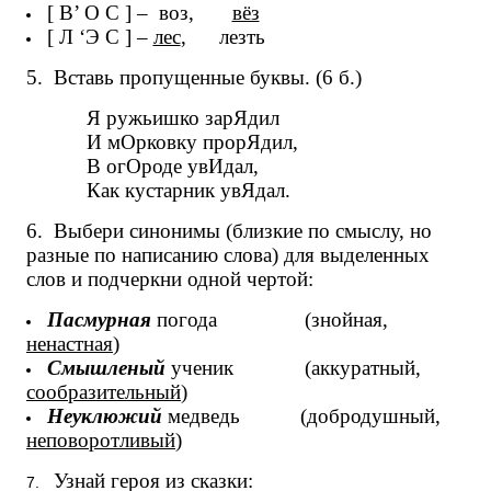
[ В’ О С ] – воз,
вёз
[ Л ‘Э С ] –
лес
, лезть
5.
Вставь пропущенные буквы. (6 б.)
Я ружьишко зарЯдил
И мОрковку прорЯдил,
В огОроде увИдал,
Как кустарник увЯдал.
6.
Выбери синонимы (близкие по смыслу, но
разные по написанию слова) для выделенных
слов и подчеркни одной чертой:
Пасмурная
погода (знойная,
ненастная
)
Смышленый
ученик (аккуратный,
сообразительный
)
Неуклюжий
медведь (добродушный,
неповоротливый
)
Узнай героя из сказки:
7.