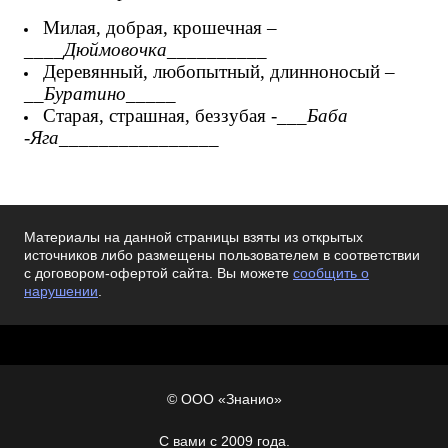
Милая, добрая, крошечная –
____
Дюймовочка
__________
Деревянный, любопытный, длинноносый –
__
Буратино
_____
Старая, страшная, беззубая -___
Баба
-Яга
________________
Материалы на данной страницы взяты из открытых
источников либо размещены пользователем в соответствии
с договором-офертой сайта. Вы можете
сообщить о
нарушении
.
© ООО «Знанио»
С вами с 2009 года.