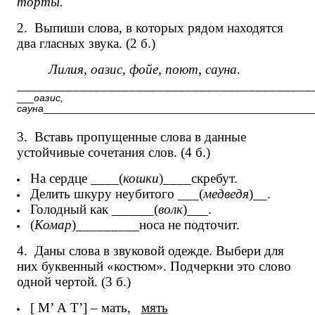
торты.
2.
Выпиши слова, в которых рядом находятся
два гласных звука. (2 б.)
Лилия, оазис, фойе, поют, сауна.
__________________________________________
___
оазис,
сауна
________________________________________________
3.
Вставь пропущенные слова в данные
устойчивые сочетания слов. (4 б.)
На сердце ____(
кошки
)____скребут.
Делить шкуру неубитого ___(
медведя
)__.
Голодный как ______(
волк
)___.
(
Комар
)_________носа не подточит.
4.
Даны слова в звуковой одежде. Выбери для
них буквенный «костюм». Подчеркни это слово
одной чертой. (3 б.)
[ М’ А Т’] – мать,
мять